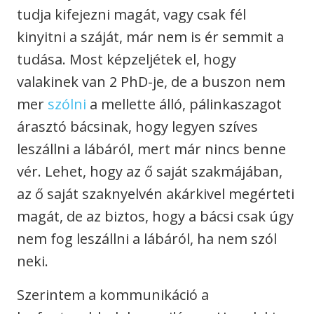
tudja kifejezni magát, vagy csak fél
kinyitni a száját, már nem is ér semmit a
tudása. Most képzeljétek el, hogy
valakinek van 2 PhD-je, de a buszon nem
mer
szólni
a mellette álló, pálinkaszagot
árasztó bácsinak, hogy legyen szíves
leszállni a lábáról, mert már nincs benne
vér. Lehet, hogy az ő saját szakmájában,
az ő saját szaknyelvén akárkivel megérteti
magát, de az biztos, hogy a bácsi csak úgy
nem fog leszállni a lábáról, ha nem szól
neki.
Szerintem a kommunikáció a