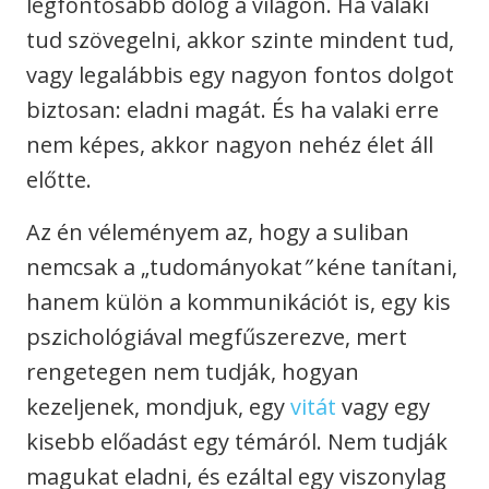
legfontosabb dolog a világon. Ha valaki
tud szövegelni, akkor szinte mindent tud,
vagy legalábbis egy nagyon fontos dolgot
biztosan: eladni magát. És ha valaki erre
nem képes, akkor nagyon nehéz élet áll
előtte.
Az én véleményem az, hogy a suliban
nemcsak a „tudományokat
”
kéne tanítani,
hanem külön a kommunikációt is, egy kis
pszichológiával megfűszerezve, mert
rengetegen nem tudják, hogyan
kezeljenek, mondjuk, egy
vitát
vagy egy
kisebb előadást egy témáról. Nem tudják
magukat eladni, és ezáltal egy viszonylag