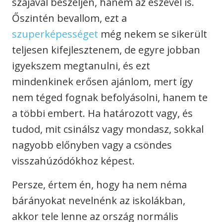
szájával beszéljen, hanem az eszével is.
Őszintén bevallom, ezt a
szuperképességet
még nekem se sikerült
teljesen kifejlesztenem, de egyre jobban
igyekszem megtanulni, és ezt
mindenkinek erősen ajánlom, mert így
nem téged fognak befolyásolni, hanem te
a többi embert. Ha határozott vagy, és
tudod, mit csinálsz vagy mondasz, sokkal
nagyobb előnyben vagy a csöndes
visszahúzódókhoz képest.
Persze, értem én, hogy ha nem néma
bárányokat nevelnénk az iskolákban,
akkor tele lenne az ország normális