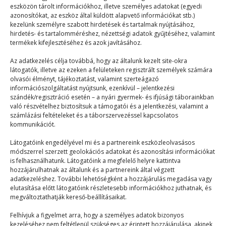
eszközön tárolt információkhoz, illetve személyes adatokat (egyedi
azonosítókat, az eszköz által küldött alapvető információkat stb.)
kezelünk személyre szabott hirdetések és tartalmak nyújtásához,
hirdetés- és tartalomméréshez, nézettségi adatok gyűjtéséhez, valamint
termékek kifejlesztéséhez és azok javításához.
Okostelefonnal a kézben
Az adatkezelés célja továbbá, hogy az általunk kezelt site-okra
látogatók, illetve az ezeken a felületeken regisztrált személyek számára
olvasói élményt, tájékoztatást, valamint szerteágazó
Mix
2023. 03. 13.
információszolgáltatást nyújtsunk, ezenkívül – jelentkezési
szándék/regisztráció esetén – a nyári gyermek- és ifjúsági táborainkban
Ha van szabad öt perce egy olyan embernek, akinek
való részvételhez biztosítsuk a támogatói és a jelentkezési, valamint a
okostelefon vagy tablet van a közelében,…
számlázási feltételeket és a táborszervezéssel kapcsolatos
kommunikációt.
Látogatóink engedélyével mi és a partnereink eszközleolvasásos
módszerrel szerzett geolokációs adatokat és azonosítási információkat
is felhasználhatunk. Látogatóink a megfelelő helyre kattintva
hozzájárulhatnak az általunk és a partnereink által végzett
adatkezeléshez. További lehetőségként a hozzájárulás megadása vagy
elutasítása előtt látogatóink részletesebb információkhoz juthatnak, és
© 2023–2026
megváltoztathatják kereső-beállításaikat.
Felhívjuk a figyelmet arra, hogy a személyes adatok bizonyos
kezeléséhez nem feltétlenül szükséges az érintett hozzájárulása, akinek