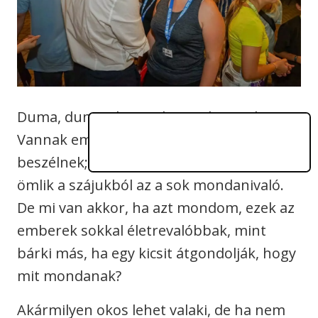
Duma, duma, duma, duma, duma, duma…
Vannak emberek, akik borzalmasan sokat
beszélnek; szinte már fárasztó, ahogy
ömlik a szájukból az a sok mondanivaló.
De mi van akkor, ha azt mondom, ezek az
emberek sokkal életrevalóbbak, mint
bárki más, ha egy kicsit átgondolják, hogy
mit mondanak?
Akármilyen okos lehet valaki, de ha nem