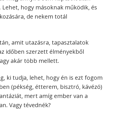
. Lehet, hogy másoknak működik, és
lkozására, de nekem totál
tán, amit utazásra, tapasztalatok
az időben szerzett élményekből
agy akár több mellett.
 ki tudja, lehet, hogy én is ezt fogom
ben (pékség, étterem, bisztró, kávézó)
fantáziát, mert amíg ember van a
van. Vagy tévednék?