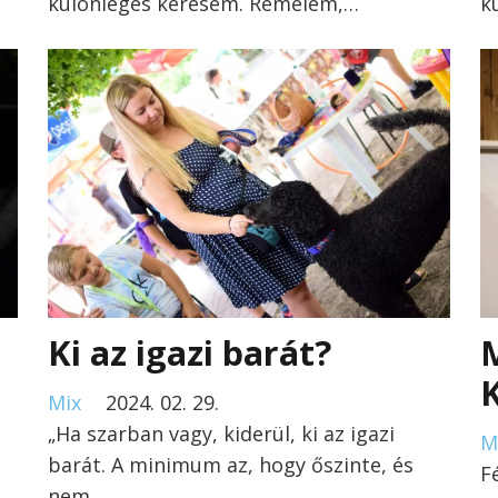
különleges kérésem. Remélem,…
k
Ki az igazi barát?
Mix
2024. 02. 29.
„Ha szarban vagy, kiderül, ki az igazi
M
barát. A minimum az, hogy őszinte, és
F
nem…