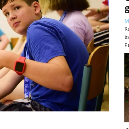
g
M
R
é
P