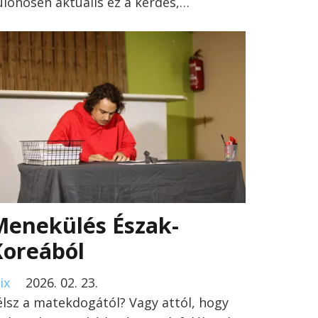
ülönösen aktuális ez a kérdés,…
Menekülés Észak-
Koreából
ix
2026. 02. 23.
élsz a matekdogától? Vagy attól, hogy