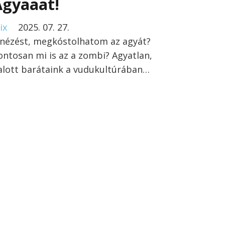
Agyaaat!
ix
2025. 07. 27.
lnézést, megkóstolhatom az agyát?
ontosan mi is az a zombi? Agyatlan,
alott barátaink a vudukultúrában…