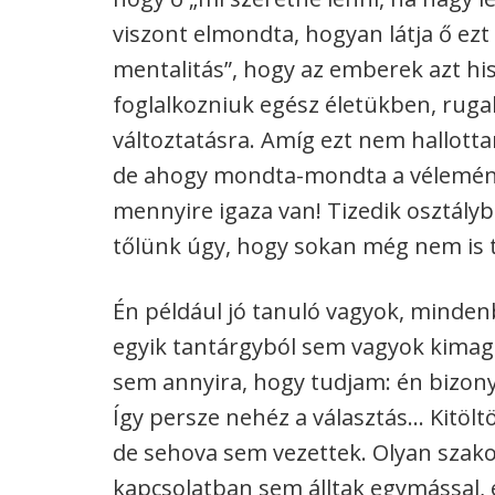
viszont elmondta, hogyan látja ő ezt
mentalitás”, hogy az emberek azt hisz
foglalkozniuk egész életükben, ruga
változtatásra. Amíg ezt nem hallott
de ahogy mondta-mondta a véleményé
mennyire igaza van! Tizedik osztályb
tőlünk úgy, hogy sokan még nem is t
Én például jó tanuló vagyok, minden
egyik tantárgyból sem vagyok kimag
sem annyira, hogy tudjam: én bizony 
Így persze nehéz a választás… Kitölt
de sehova sem vezettek. Olyan szak
kapcsolatban sem álltak egymással,