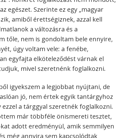
 az egészet. Szerinte ez egy „magyar
ik, amiből érettségiznek, azzal kell
lmatlanok a változásra és a
am tőle, nem is gondoltam bele ennyire,
t, úgy voltam vele: a fenébe,
an egyfajta elköteleződést várnak el
udjuk, mivel szeretnénk foglalkozni.
ből igyekszem a legjobbat nyújtani, de
aslóan jó, nem értek egyik tantárgyhoz
ezzel a tárggyal szeretnék foglalkozni.
öttem már többféle önismereti tesztet,
okat adott eredményül, amik semmilyen
 és még annyira sem kapcsolódtak