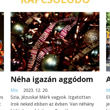
Néha igazán aggódom
Mix
2023. 12. 20.
M
es
Szia, Jézuska! Márk vagyok. Izgatottan
E
t
írok neked ebben az évben. Van néhány
j