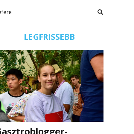
efere
LEGFRISSEBB
Gasztroblogger-