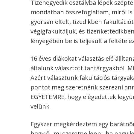
Tizenegyedik osztályba lépek szepte
mondatban összefoglaltam, miről is s
gyorsan eltelt, tizedikben fakultáció
végigfakultáljuk, és tizenkettedikben
lényegében be is teljesült a feltétel
16 éves diákokat választás elé állíta
általunk választott tantárgyakból. Mi
Azért választunk fakultációs tárgyak
pontot meg szeretnénk szerezni an
EGYETEMRE, hogy elégedettek legyün
velünk.
Egyszer megkérdeztem egy barátnőme
hogy ő „mi szeretne lenni, ha nagy 