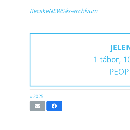
KecskeNEWSás-archívum
JELE
1 tábor, 1
PEOP
#2025