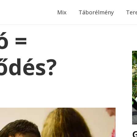
modal-check
Mix
Táborélmény
Ter
ó =
ődés?