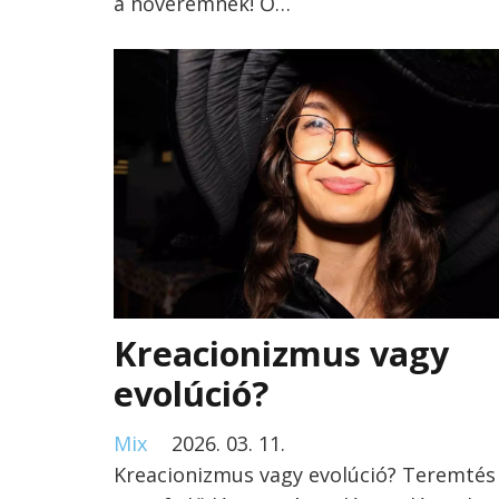
a nővéremnek! Ő…
Kreacionizmus vagy
evolúció?
Mix
2026. 03. 11.
Kreacionizmus vagy evolúció? Teremtés