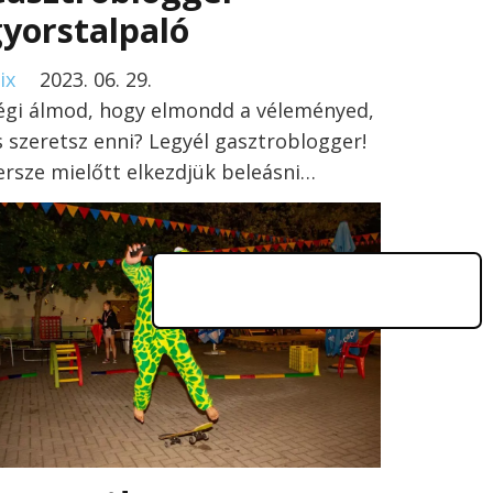
yorstalpaló
ix
2023. 06. 29.
égi álmod, hogy elmondd a véleményed,
s szeretsz enni? Legyél gasztroblogger!
ersze mielőtt elkezdjük beleásni…