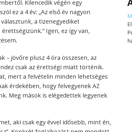
mbertől. Kilencedik végén egy
zól ez a 4 év: „Az első év nagyon
M
t választunk, a tizenegyediket
E
 érettségizünk.” Igen, ez így van,
P
ezésem.
h
nak – jövőre plusz 4 óra összesen, az
ndez csak az érettségi miatt történik.
at, mert a felvételin minden lehetséges
nak érdekében, hogy felvegyenek AZ
k. Meg mások is elégedettek legyenek
t, aki csak egy évvel idősebb, mint én,
lesz”. Konkrét foglalkozást nem mondott,