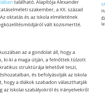
liában
található. Alapítója Alexander
M
tatáselméleti szakember, a XX. század
H
 Az oktatás és az iskola elméletének
g
l
közelítésmódjáról vált közismertté.
ókuszában az a gondolat áll, hogy a
 ki-ki a maga útján, a felnőttek túlzott
ratikus struktúrája lehetővé teszi,
shozatalban, és befolyásolják az iskola
, hogy a diákok szabadon választhatják
az iskolai szabályokról és irányelvekről