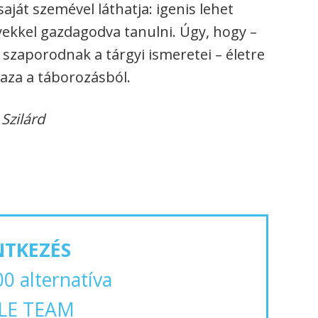
ját szemével láthatja: igenis lehet
yekkel gazdagodva tanulni. Úgy, hogy –
 szaporodnak a tárgyi ismeretei – életre
aza a táborozásból.
Szilárd
NTKEZÉS
00 alternatíva
LE TEAM