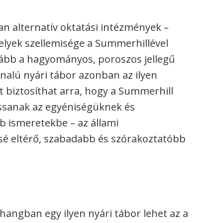
n alternatív oktatási intézmények –
melyek szellemisége a Summerhillével
ább a hagyományos, poroszos jellegű
nalú nyári tábor azonban az ilyen
et biztosíthat arra, hogy a Summerhill
assanak az egyéniségüknek és
b ismeretekbe – az állami
sé eltérő, szabadabb és szórakoztatóbb
angban egy ilyen nyári tábor lehet az a