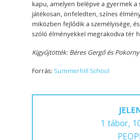
kapu, amelyen belépve a gyermek a sa
játékosan, önfeledten, színes élmén
miközben fejlődik a személyisége, és
szóló élményekkel megrakodva tér h
Kigyűjtötték: Béres Gergő és Pokorny 
Forrás:
Summerhill School
JELE
1 tábor, 1
PEOP