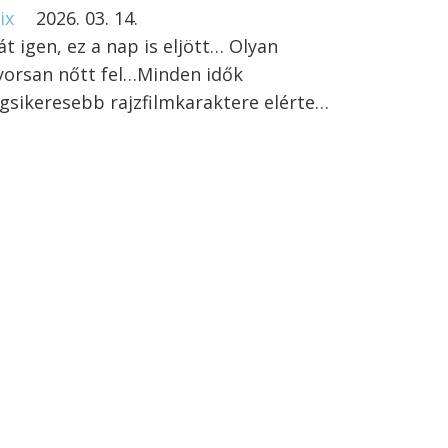
ix
2026. 03. 14.
át igen, ez a nap is eljött… Olyan
yorsan nőtt fel…Minden idők
egsikeresebb rajzfilmkaraktere elérte…