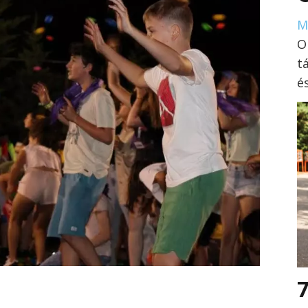
M
O
t
é
7