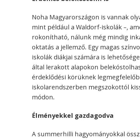
Noha Magyarországon is vannak olya
mint például a Waldorf-iskolák –, a
rokonítható, nálunk még mindig ink
oktatás a jellemző. Egy magas színvo
iskolák diákjai számára is lehetőség
által lerakott alapokon belekóstolh
érdeklődési körüknek legmegfelelőb
iskolarendszerben megszokottól kis
módon.
Élményekkel gazdagodva
A summerhilli hagyományokkal összh