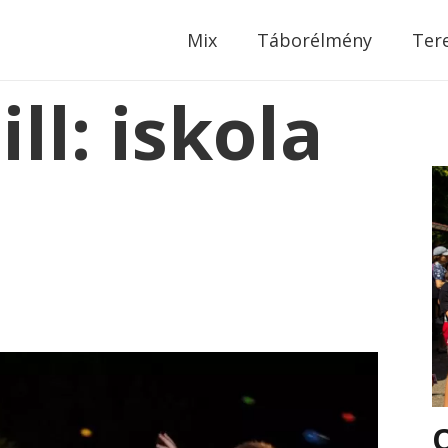
modal-check
Mix
Táborélmény
Ter
l: iskola