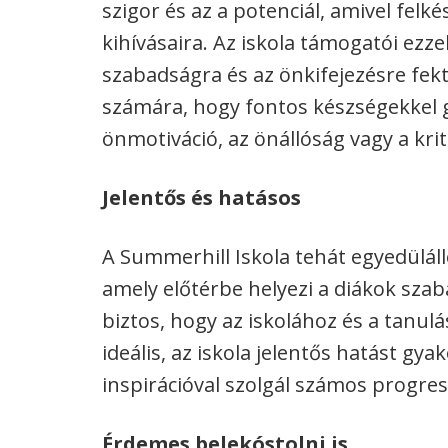
szigor és az a potenciál, amivel felké
kihívásaira. Az iskola támogatói ez
szabadságra és az önkifejezésre fekt
számára, hogy fontos készségekkel 
önmotiváció, az önállóság vagy a kri
Jelentős és hatásos
A Summerhill Iskola tehát egyedüláll
amely előtérbe helyezi a diákok szab
biztos, hogy az iskolához és a tanu
ideális, az iskola jelentős hatást gya
inspirációval szolgál számos progres
Érdemes belekóstolni is