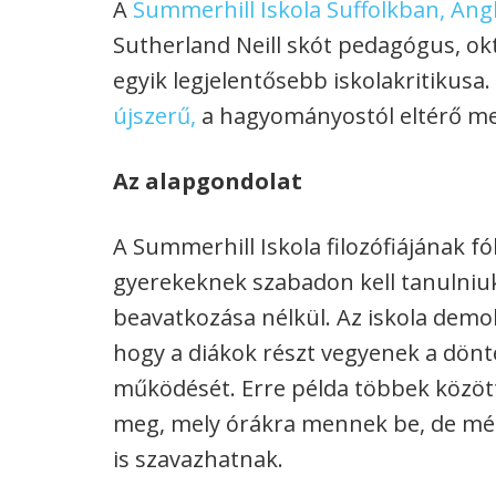
A
Summerhill Iskola Suffolkban, Ang
Sutherland Neill skót pedagógus, ok
egyik legjelentősebb iskolakritikusa.
újszerű,
a hagyományostól eltérő meg
Az alapgondolat
A Summerhill Iskola filozófiájának f
gyerekeknek szabadon kell tanulniuk,
beavatkozása nélkül. Az iskola demok
hogy a diákok részt vegyenek a dönté
működését. Erre példa többek között
meg, mely órákra mennek be, de még 
is szavazhatnak.