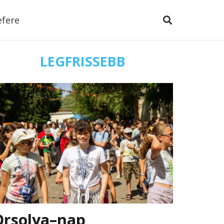
efere
LEGFRISSEBB
Orsolya–nap