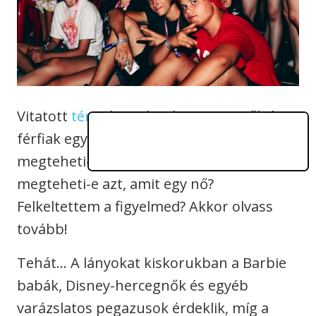
Vitatott
téma
következik. Vajon a nők és a
férfiak egyenrangúak? Vajon egy nő
megteheti-e azt, amit egy férfi? Egy férfi
megteheti-e azt, amit egy nő?
Felkeltettem a figyelmed? Akkor olvass
tovább!
Tehát… A lányokat kiskorukban a Barbie
babák, Disney-hercegnők és egyéb
varázslatos pegazusok érdeklik, míg a