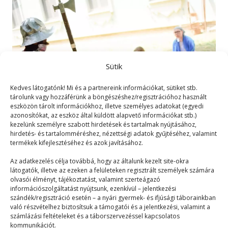
Sütik
Kedves látogatónk! Mi és a partnereink információkat, sütiket stb.
tárolunk vagy hozzáférünk a böngészéshez/regisztrációhoz használt
eszközön tárolt információkhoz, illetve személyes adatokat (egyedi
azonosítókat, az eszköz által küldött alapvető információkat stb.)
kezelünk személyre szabott hirdetések és tartalmak nyújtásához,
hirdetés- és tartalomméréshez, nézettségi adatok gyűjtéséhez, valamint
termékek kifejlesztéséhez és azok javításához.
Időutazás
Az adatkezelés célja továbbá, hogy az általunk kezelt site-okra
látogatók, illetve az ezeken a felületeken regisztrált személyek számára
Mix
2025. 05. 31.
olvasói élményt, tájékoztatást, valamint szerteágazó
Melyik korszakban élnél legszívesebben? Mit tudsz a
információszolgáltatást nyújtsunk, ezenkívül – jelentkezési
szándék/regisztráció esetén – a nyári gyermek- és ifjúsági táborainkban
mögöttünk hagyott időkről? Szeretnél többet tudni?
való részvételhez biztosítsuk a támogatói és a jelentkezési, valamint a
A 20-as…
számlázási feltételeket és a táborszervezéssel kapcsolatos
kommunikációt.