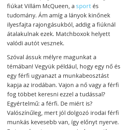
fiúkat Villám McQueen, a
sport
és
tudomány. Ám amíg a lányok kinőnek
ilyesfajta rajongásukból, addig a fiúknál
átalakulnak ezek. Matchboxok helyett
valódi autót vesznek.
Szóval ássuk mélyre magunkat a
témában! Vegyük például, hogy egy nő és
egy férfi ugyanazt a munkabeosztást
kapja az irodában. Vajon a nő vagy a férfi
fog többet keresni ezzel a tudással?
Egyértelmű: a férfi. De miért is?
Valószínűleg, mert jól dolgozó irodai férfi
munkás kevesebb van, így előnyt nyerve.