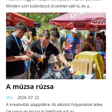
Minden szín különböző érzelmet vált ki, és a…
A múzsa rúzsa
Mix
2026. 07. 22.
A kreativitás alappillére. Az alkotói folyamatok lelke.
De vajon mi hozza ki belőlünk ezt az…