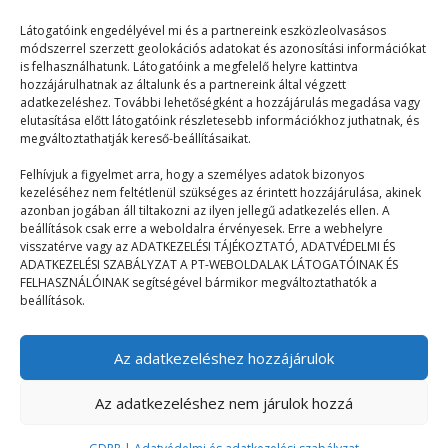
Látogatóink engedélyével mi és a partnereink eszközleolvasásos
módszerrel szerzett geolokációs adatokat és azonosítási információkat
is felhasználhatunk. Látogatóink a megfelelő helyre kattintva
hozzájárulhatnak az általunk és a partnereink által végzett
adatkezeléshez. További lehetőségként a hozzájárulás megadása vagy
elutasítása előtt látogatóink részletesebb információkhoz juthatnak, és
© 2023–2026
megváltoztathatják kereső-beállításaikat.
Felhívjuk a figyelmet arra, hogy a személyes adatok bizonyos
kezeléséhez nem feltétlenül szükséges az érintett hozzájárulása, akinek
Navigáció
azonban jogában áll tiltakozni az ilyen jellegű adatkezelés ellen. A
beállítások csak erre a weboldalra érvényesek. Erre a webhelyre
visszatérve vagy az ADATKEZELÉSI TÁJÉKOZTATÓ, ADATVÉDELMI ÉS
Főoldal
ADATKEZELÉSI SZABÁLYZAT A PT-WEBOLDALAK LÁTOGATÓINAK ÉS
FELHASZNÁLÓINAK segítségével bármikor megváltoztathatók a
Mix
beállítások.
Táborélmény
Az adatkezeléshez hozzájárulok
Terefere
GDPR | Adatvédelmi és adatkezelési szabályzat
Az adatkezeléshez nem járulok hozzá