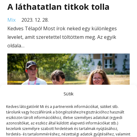
A láthatatlan titkok tolla
Mix
2023. 12. 28.
Kedves Télapó! Most írok neked egy különleges
levelet, amit szeretettel töltöttem meg. Az egyik
oldala…
Sütik
Kedves látogatónk! Mi és a partnereink információkat, sütiket stb.
tárolunk vagy hozzáférünk a böngészéshez/regisztrációhoz használt
eszközön tárolt információkhoz, illetve személyes adatokat (egyedi
azonosítókat, az eszköz által küldött alapvető információkat stb.)
kezelünk személyre szabott hirdetések és tartalmak nyújtásához,
hirdetés- és tartalomméréshez, nézettségi adatok gyűjtéséhez, valamint