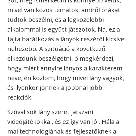
Sőt, még ismerkedni is könnyebb velük,
mivel van közös témátok, amiről órákat
tudtok beszélni, és a legközelebbi
alkalommal is együtt játszotok. Na, ez a
fajta barátkozás a lányok részéről kicsivel
nehezebb. A szituáció a következő:
elkezdünk beszélgetni, ő megkérdezi,
hogy miért ennyire lányos a karakterem
neve, én közlöm, hogy mivel lány vagyok,
és ilyenkor jönnek a jobbnál jobb
reakciók.
Szóval sok lány szeret játszani
videójátékokkal, és ez így van jól. Hála a
mai technológiának és fejlesztőknek a