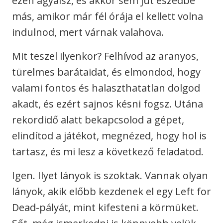
ezen agyalsz, és akkor sem jut eszedbe
más, amikor már fél órája el kellett volna
indulnod, mert várnak valahova.
Mit teszel ilyenkor? Felhívod az aranyos,
türelmes barátaidat, és elmondod, hogy
valami fontos és halaszthatatlan dolgod
akadt, és ezért sajnos késni fogsz. Utána
rekordidő alatt bekapcsolod a gépet,
elindítod a játékot, megnézed, hogy hol is
tartasz, és mi lesz a következő feladatod.
Igen. Ilyet lányok is szoktak. Vannak olyan
lányok, akik előbb kezdenek el egy Left for
Dead-pályát, mint kifesteni a körmüket.