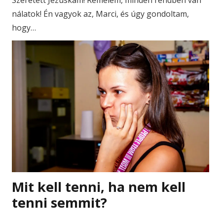
Szeretett Jézuskám! Remélem, minden rendben van
nálatok! Én vagyok az, Marci, és úgy gondoltam,
hogy…
Mit kell tenni, ha nem kell
tenni semmit?