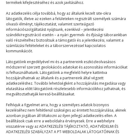
termékek kifejlesztéséhez és azok javításához.
Tájékoztató a táborozásról
Az adatkezelés célja továbbá, hogy az általunk kezelt site-okra
látogatók, illetve az ezeken a felületeken regisztrált személyek számára
Mix
2023. 06. 18.
olvasói élményt, tájékoztatást, valamint szerteágazó
Hétfőn tájékoztatót tartunk a 2023-as PEOPLE
információszolgáltatást nyújtsunk, ezenkívül – jelentkezési
szándék/regisztráció esetén – a nyári gyermek- és ifjúsági táborainkban
TEAM-táborozásról. Megszólítottuk a mesterséges
való részvételhez biztosítsuk a támogatói és a jelentkezési, valamint a
intelligenciát: „Milyen kérdéseket tennél fel…
számlázási feltételeket és a táborszervezéssel kapcsolatos
kommunikációt.
Látogatóink engedélyével mi és a partnereink eszközleolvasásos
módszerrel szerzett geolokációs adatokat és azonosítási információkat
is felhasználhatunk. Látogatóink a megfelelő helyre kattintva
hozzájárulhatnak az általunk és a partnereink által végzett
adatkezeléshez. További lehetőségként a hozzájárulás megadása vagy
elutasítása előtt látogatóink részletesebb információkhoz juthatnak, és
© 2023–2026
megváltoztathatják kereső-beállításaikat.
Felhívjuk a figyelmet arra, hogy a személyes adatok bizonyos
kezeléséhez nem feltétlenül szükséges az érintett hozzájárulása, akinek
Navigáció
azonban jogában áll tiltakozni az ilyen jellegű adatkezelés ellen. A
beállítások csak erre a weboldalra érvényesek. Erre a webhelyre
visszatérve vagy az ADATKEZELÉSI TÁJÉKOZTATÓ, ADATVÉDELMI ÉS
Főoldal
ADATKEZELÉSI SZABÁLYZAT A PT-WEBOLDALAK LÁTOGATÓINAK ÉS