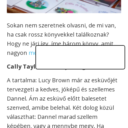
Sokan nem szeretnek olvasni, de mi van,
ha csak rossz könyvekkel találkoznak?
Hogy ne járj így, íme három könyv, amit
nagyon
megéri
elolvasni.
Cally Taylor:
A mennyország várhat
A tartalma: Lucy Brown már az esküvőjét
tervezgeti a kedves, jóképű és szellemes
Dannel. Ám az esküvő előtt balesetet
szenved, amibe belehal. Két dolog közül
választhat: Dannel marad szellem
képében, vagy a mennybe megy. Ha