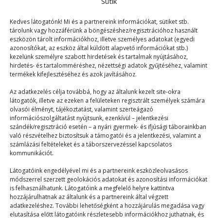
Sütik
Kedves látogatónk! Mi és a partnereink információkat, sütiket stb.
tárolunk vagy hozzáférünk a böngészéshez/regisztrációhoz használt
eszközön tárolt információkhoz, illetve személyes adatokat (egyedi
azonosítókat, az eszköz által küldött alapvető információkat stb.)
kezelünk személyre szabott hirdetések és tartalmak nyújtásához,
hirdetés- és tartalomméréshez, nézettségi adatok gyűjtéséhez, valamint
termékek kifejlesztéséhez és azok javításához.
Vonzáskörzet
Az adatkezelés célja továbbá, hogy az általunk kezelt site-okra
látogatók, illetve az ezeken a felületeken regisztrált személyek számára
olvasói élményt, tájékoztatást, valamint szerteágazó
Mix
2026. 02. 12.
információszolgáltatást nyújtsunk, ezenkívül – jelentkezési
szándék/regisztráció esetén – a nyári gyermek- és ifjúsági táborainkban
Vannak az életben azok a dolgok, amiket ha egyszer-
való részvételhez biztosítsuk a támogatói és a jelentkezési, valamint a
egyszer megcsinálsz, az szexi. Aztán ott vannak…
számlázási feltételeket és a táborszervezéssel kapcsolatos
kommunikációt.
Látogatóink engedélyével mi és a partnereink eszközleolvasásos
módszerrel szerzett geolokációs adatokat és azonosítási információkat
is felhasználhatunk. Látogatóink a megfelelő helyre kattintva
hozzájárulhatnak az általunk és a partnereink által végzett
adatkezeléshez. További lehetőségként a hozzájárulás megadása vagy
elutasítása előtt látogatóink részletesebb információkhoz juthatnak, és