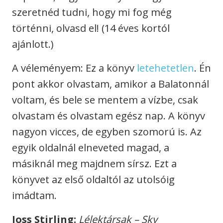
szeretnéd tudni, hogy mi fog még
történni, olvasd el! (14 éves kortól
ajánlott.)
A véleményem: Ez a könyv
letehetetlen
. Én
pont akkor olvastam, amikor a Balatonnál
voltam, és bele se mentem a vízbe, csak
olvastam és olvastam egész nap. A könyv
nagyon vicces, de egyben szomorú is. Az
egyik oldalnál elneveted magad, a
másiknál meg majdnem sírsz. Ezt a
könyvet az első oldaltól az utolsóig
imádtam.
Joss Stirling:
Lélektársak – Sky