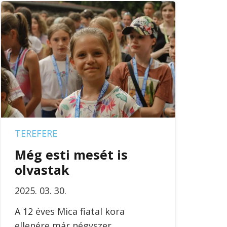
TEREFERE
Még esti mesét is
olvastak
2025. 03. 30.
A 12 éves Mica fiatal kora
ellenére már négyszer