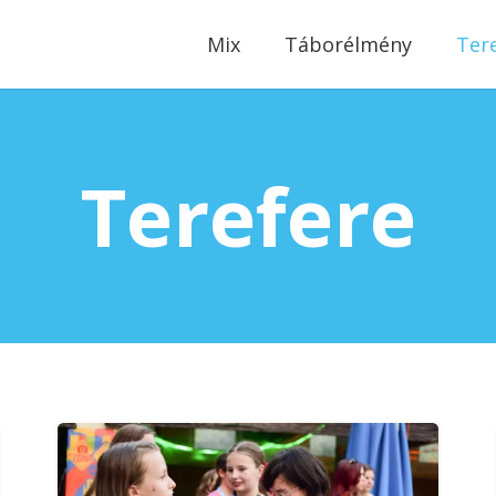
modal-check
Mix
Táborélmény
Ter
Terefere