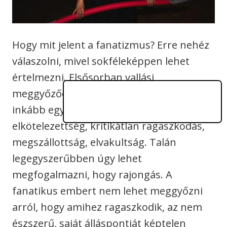
Hogy mit jelent a fanatizmus? Erre nehéz
válaszolni, mivel sokféleképpen lehet
értelmezni. Elsősorban vallási
meggyőződés, bár közhasználatban
inkább egy eszme iránti túlzott
elkötelezettség, kritikátlan ragaszkodás,
megszállottság, elvakultság. Talán
legegyszerűbben úgy lehet
megfogalmazni, hogy rajongás. A
fanatikus embert nem lehet meggyőzni
arról, hogy amihez ragaszkodik, az nem
észszerű, saját álláspontját képtelen