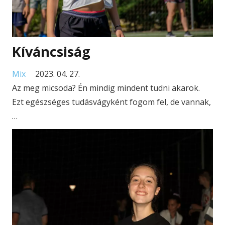
Kíváncsiság
Mix
2023. 04. 27.
Az meg micsoda? Én mindig mindent tudni akarok.
Ezt egészséges tudásvágyként fogom fel, de vannak,
…