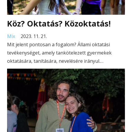
Köz? Oktatás? Közoktatás!
Mix
2023. 11. 21.
Mit jelent pontosan a fogalom? Állami oktatási
tevékenységet, amely tankötelezett gyermekek
oktatására, tanítására, nevelésére irányul.…