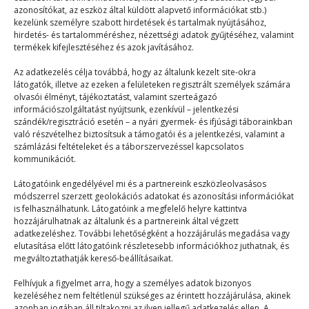
azonosítókat, az eszköz által küldött alapvető információkat stb.)
kezelünk személyre szabott hirdetések és tartalmak nyújtásához,
hirdetés- és tartalomméréshez, nézettségi adatok gyűjtéséhez, valamint
termékek kifejlesztéséhez és azok javításához.
Kommentáljunk!
Az adatkezelés célja továbbá, hogy az általunk kezelt site-okra
látogatók, illetve az ezeken a felületeken regisztrált személyek számára
Mix
2026. 07. 03.
olvasói élményt, tájékoztatást, valamint szerteágazó
Kommentálás. Erről a szóról nekem a felnőttkorom
információszolgáltatást nyújtsunk, ezenkívül – jelentkezési
szándék/regisztráció esetén – a nyári gyermek- és ifjúsági táborainkban
jut eszembe, hiszen én is kommentátor szeretnék
való részvételhez biztosítsuk a támogatói és a jelentkezési, valamint a
lenni.…
számlázási feltételeket és a táborszervezéssel kapcsolatos
kommunikációt.
Látogatóink engedélyével mi és a partnereink eszközleolvasásos
módszerrel szerzett geolokációs adatokat és azonosítási információkat
is felhasználhatunk. Látogatóink a megfelelő helyre kattintva
hozzájárulhatnak az általunk és a partnereink által végzett
adatkezeléshez. További lehetőségként a hozzájárulás megadása vagy
elutasítása előtt látogatóink részletesebb információkhoz juthatnak, és
© 2023–2026
megváltoztathatják kereső-beállításaikat.
Felhívjuk a figyelmet arra, hogy a személyes adatok bizonyos
kezeléséhez nem feltétlenül szükséges az érintett hozzájárulása, akinek
Navigáció
azonban jogában áll tiltakozni az ilyen jellegű adatkezelés ellen. A