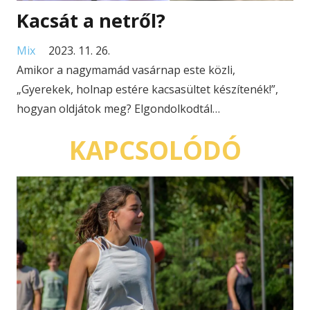
Kacsát a netről?
Mix
2023. 11. 26.
Amikor a nagymamád vasárnap este közli,
„Gyerekek, holnap estére kacsasültet készítenék!”,
hogyan oldjátok meg? Elgondolkodtál…
KAPCSOLÓDÓ