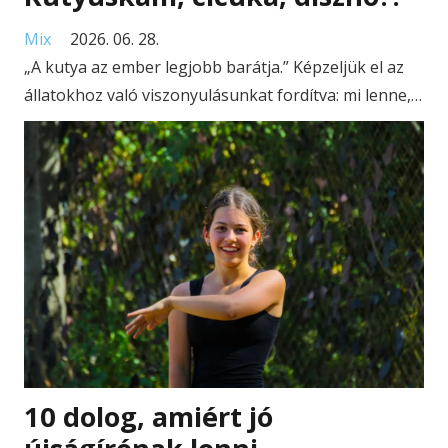
Mix
2026. 06. 28.
„A kutya az ember legjobb barátja.” Képzeljük el az
állatokhoz való viszonyulásunkat fordítva: mi lenne,…
10 dolog, amiért jó