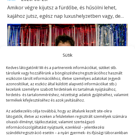
Amikor végre kijutsz a fürdőbe, és hűsölni lehet,
kajához jutsz, egész nap luxushelyzetben vagy, de…
Sütik
Kedves látogatónk! Mi és a partnereink információkat, sütiket stb.
tárolunk vagy hozzáférünk a böngészéshez/regisztrációhoz használt
eszközön tárolt információkhoz, illetve személyes adatokat (egyedi
azonosítókat, az eszköz által küldött alapvető információkat stb.)
kezelünk személyre szabott hirdetések és tartalmak nyújtásához,
hirdetés- és tartalomméréshez, nézettségi adatok gyűjtéséhez, valamint
termékek kifejlesztéséhez és azok javításához.
Papagájoroszlánegér
Az adatkezelés célja továbbá, hogy az általunk kezelt site-okra
látogatók, illetve az ezeken a felületeken regisztrált személyek számára
olvasói élményt, tájékoztatást, valamint szerteágazó
Mix
2023. 06. 26.
információszolgáltatást nyújtsunk, ezenkívül – jelentkezési
szándék/regisztráció esetén – a nyári gyermek- és ifjúsági táborainkban
Szuper, repülő mutáns papagájoroszlánegér. Ha én