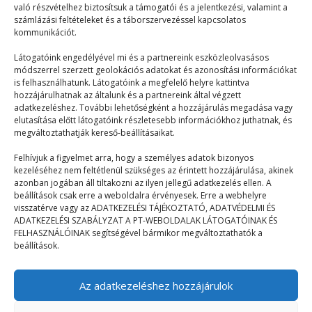
való részvételhez biztosítsuk a támogatói és a jelentkezési, valamint a
egy őrült tudós lennék, akkor ez lenne az én…
számlázási feltételeket és a táborszervezéssel kapcsolatos
kommunikációt.
Látogatóink engedélyével mi és a partnereink eszközleolvasásos
módszerrel szerzett geolokációs adatokat és azonosítási információkat
is felhasználhatunk. Látogatóink a megfelelő helyre kattintva
hozzájárulhatnak az általunk és a partnereink által végzett
adatkezeléshez. További lehetőségként a hozzájárulás megadása vagy
elutasítása előtt látogatóink részletesebb információkhoz juthatnak, és
© 2023–2026
megváltoztathatják kereső-beállításaikat.
Felhívjuk a figyelmet arra, hogy a személyes adatok bizonyos
kezeléséhez nem feltétlenül szükséges az érintett hozzájárulása, akinek
Navigáció
azonban jogában áll tiltakozni az ilyen jellegű adatkezelés ellen. A
beállítások csak erre a weboldalra érvényesek. Erre a webhelyre
visszatérve vagy az ADATKEZELÉSI TÁJÉKOZTATÓ, ADATVÉDELMI ÉS
Főoldal
ADATKEZELÉSI SZABÁLYZAT A PT-WEBOLDALAK LÁTOGATÓINAK ÉS
FELHASZNÁLÓINAK segítségével bármikor megváltoztathatók a
Mix
beállítások.
Táborélmény
Az adatkezeléshez hozzájárulok
Terefere