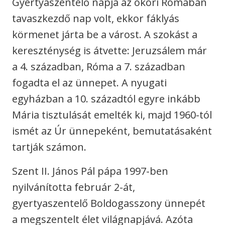
Gyertyaszentelő napja az ókori Rómában
tavaszkezdő nap volt, ekkor fáklyás
körmenet járta be a várost. A szokást a
kereszténység is átvette: Jeruzsálem már
a 4. században, Róma a 7. században
fogadta el az ünnepet. A nyugati
egyházban a 10. századtól egyre inkább
Mária tisztulását emelték ki, majd 1960-tól
ismét az Úr ünnepeként, bemutatásaként
tartják számon.
Szent II. János Pál pápa 1997-ben
nyilvánította február 2-át,
gyertyaszentelő Boldogasszony ünnepét
a megszentelt élet világnapjává. Azóta