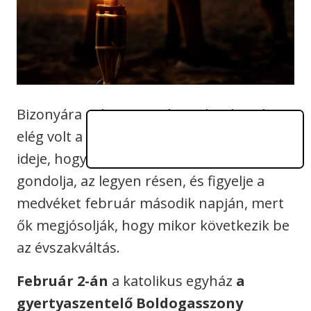
Bizonyára sokan egyetértetek velem, hogy
elég volt a hosszú, hideg télből, itt az
ideje, hogy jöjjön a
tavasz.
Aki így
gondolja, az legyen résen, és figyelje a
medvéket február második napján, mert
ők megjósolják, hogy mikor következik be
az évszakváltás.
Február 2-án
a katolikus egyház
a
gyertyaszentelő Boldogasszony