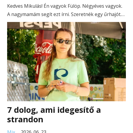
Kedves Mikulás! Én vagyok Fülöp. Négyéves vagyok.
A nagymamám segít ezt írni. Szeretnék egy űrhajót.…
7 dolog, ami idegesítő a
strandon
Mix
2026. 06. 23.