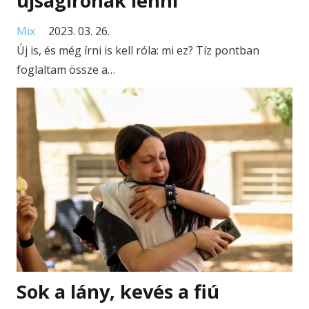
újságírónak lenni
Mix
2023. 03. 26.
Új is, és még írni is kell róla: mi ez? Tíz pontban
foglaltam össze a…
Sok a lány, kevés a fiú