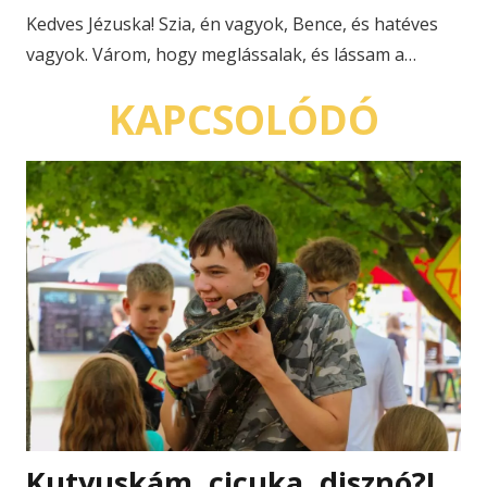
Kedves Jézuska! Szia, én vagyok, Bence, és hatéves
vagyok. Várom, hogy meglássalak, és lássam a…
KAPCSOLÓDÓ
Kutyuskám, cicuka, disznó?!