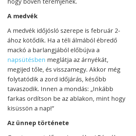
hogy bőven teremjenek.
A medvék
A medvék időjósló szerepe is február 2-
ához kötődik. Ha a téli álmából ébredő
mackó a barlangjából előbújva a
napsütésben
meglátja az árnyékát,
megijed tőle, és visszamegy. Akkor még
folytatódik a zord időjárás, később
tavaszodik. Innen a mondás: „Inkább
farkas ordítson be az ablakon, mint hogy
kisüssön a nap!”
Az ünnep története