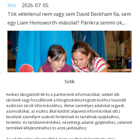
Mix
2026. 07. 05.
Tök véletlenül nem vagy sem David Beckham fia, sem
egy Liam Hemsworth-másolat? Pánikra semmi ok,…
Sütik
Kedves látogatónk! Mi és a partnereink információkat, sütiket stb.
tárolunk vagy hozzáférünk a böngészéshez/regisztrációhoz használt
eszközön tárolt információkhoz, illetve személyes adatokat (egyedi
azonosítókat, az eszköz által küldött alapvető információkat stb.)
kezelünk személyre szabott hirdetések és tartalmak nyújtásához,
A 10 legidegesítőbb
hirdetés- és tartalomméréshez, nézettségi adatok gyűjtéséhez, valamint
termékek kifejlesztéséhez és azok javításához.
Facebook-felhasználó