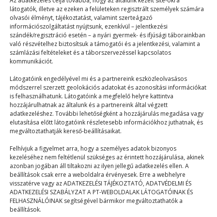
Az adatkezelés célja továbbá, hogy az általunk kezelt site-okra
látogatók, illetve az ezeken a felületeken regisztrált személyek számára
Mix
2025. 05. 05.
olvasói élményt, tájékoztatást, valamint szerteágazó
Facebook. Használom, és legalább annyiszor utálom,
információszolgáltatást nyújtsunk, ezenkívül – jelentkezési
szándék/regisztráció esetén – a nyári gyermek- és ifjúsági táborainkban
mint imádom. Miért? Hát miattuk! 10. A focidrukker
való részvételhez biztosítsuk a támogatói és a jelentkezési, valamint a
Mindenki…
számlázási feltételeket és a táborszervezéssel kapcsolatos
kommunikációt.
Látogatóink engedélyével mi és a partnereink eszközleolvasásos
módszerrel szerzett geolokációs adatokat és azonosítási információkat
is felhasználhatunk. Látogatóink a megfelelő helyre kattintva
hozzájárulhatnak az általunk és a partnereink által végzett
adatkezeléshez. További lehetőségként a hozzájárulás megadása vagy
elutasítása előtt látogatóink részletesebb információkhoz juthatnak, és
© 2023–2026
megváltoztathatják kereső-beállításaikat.
Felhívjuk a figyelmet arra, hogy a személyes adatok bizonyos
kezeléséhez nem feltétlenül szükséges az érintett hozzájárulása, akinek
Navigáció
azonban jogában áll tiltakozni az ilyen jellegű adatkezelés ellen. A
beállítások csak erre a weboldalra érvényesek. Erre a webhelyre
visszatérve vagy az ADATKEZELÉSI TÁJÉKOZTATÓ, ADATVÉDELMI ÉS
Főoldal
ADATKEZELÉSI SZABÁLYZAT A PT-WEBOLDALAK LÁTOGATÓINAK ÉS
FELHASZNÁLÓINAK segítségével bármikor megváltoztathatók a
Mix
beállítások.