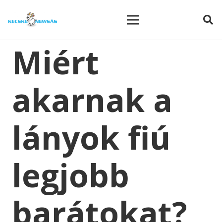
modal-check
Miért
akarnak a
lányok fiú
legjobb
barátokat?