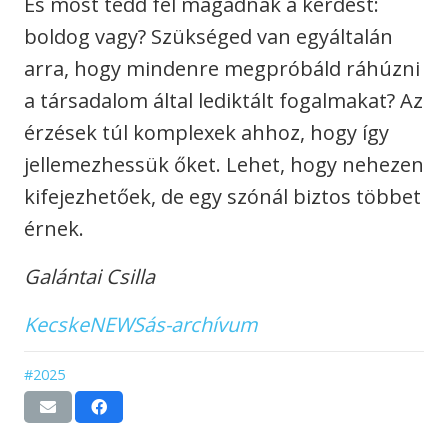
És most tedd fel magadnak a kérdést:
boldog vagy? Szükséged van egyáltalán
arra, hogy mindenre megpróbáld ráhúzni
a társadalom által lediktált fogalmakat? Az
érzések túl komplexek ahhoz, hogy így
jellemezhessük őket. Lehet, hogy nehezen
kifejezhetőek, de egy szónál biztos többet
érnek.
Galántai Csilla
KecskeNEWSás-archívum
#2025