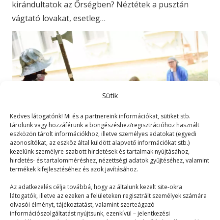
kirándultatok az Őrségben? Néztétek a pusztán
vágtató lovakat, esetleg…
Sütik
Kedves látogatónk! Mi és a partnereink információkat, sütiket stb.
tárolunk vagy hozzáférünk a böngészéshez/regisztrációhoz használt
eszközön tárolt információkhoz, illetve személyes adatokat (egyedi
azonosítókat, az eszköz által küldött alapvető információkat stb.)
kezelünk személyre szabott hirdetések és tartalmak nyújtásához,
hirdetés- és tartalomméréshez, nézettségi adatok gyűjtéséhez, valamint
termékek kifejlesztéséhez és azok javításához.
Időutazás
Az adatkezelés célja továbbá, hogy az általunk kezelt site-okra
látogatók, illetve az ezeken a felületeken regisztrált személyek számára
Mix
2025. 05. 31.
olvasói élményt, tájékoztatást, valamint szerteágazó
Melyik korszakban élnél legszívesebben? Mit tudsz a
információszolgáltatást nyújtsunk, ezenkívül – jelentkezési