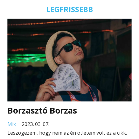
LEGFRISSEBB
Borzasztó Borzas
Mix
2023. 03. 07.
Leszögezem, hogy nem az én ötletem volt ez a cikk.