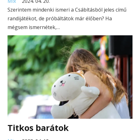
Mix
2024. 04. 20.
Szerintem mindenki ismeri a Csábításból jeles című
randijátékot, de próbáltátok már élőben? Ha
mégsem ismernétek,…
Titkos barátok