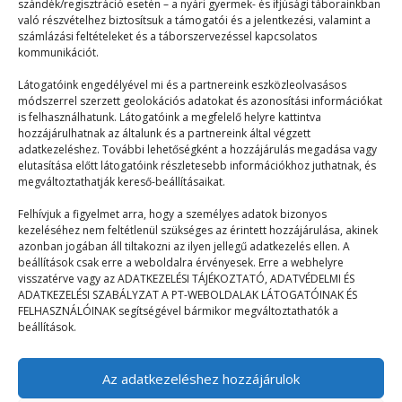
szándék/regisztráció esetén – a nyári gyermek- és ifjúsági táborainkban
mögöttünk hagyott időkről? Szeretnél többet tudni?
való részvételhez biztosítsuk a támogatói és a jelentkezési, valamint a
A 20-as…
számlázási feltételeket és a táborszervezéssel kapcsolatos
kommunikációt.
Látogatóink engedélyével mi és a partnereink eszközleolvasásos
módszerrel szerzett geolokációs adatokat és azonosítási információkat
is felhasználhatunk. Látogatóink a megfelelő helyre kattintva
hozzájárulhatnak az általunk és a partnereink által végzett
adatkezeléshez. További lehetőségként a hozzájárulás megadása vagy
elutasítása előtt látogatóink részletesebb információkhoz juthatnak, és
© 2023–2026
megváltoztathatják kereső-beállításaikat.
Felhívjuk a figyelmet arra, hogy a személyes adatok bizonyos
kezeléséhez nem feltétlenül szükséges az érintett hozzájárulása, akinek
Navigáció
azonban jogában áll tiltakozni az ilyen jellegű adatkezelés ellen. A
beállítások csak erre a weboldalra érvényesek. Erre a webhelyre
visszatérve vagy az ADATKEZELÉSI TÁJÉKOZTATÓ, ADATVÉDELMI ÉS
Főoldal
ADATKEZELÉSI SZABÁLYZAT A PT-WEBOLDALAK LÁTOGATÓINAK ÉS
FELHASZNÁLÓINAK segítségével bármikor megváltoztathatók a
Mix
beállítások.
Táborélmény
Az adatkezeléshez hozzájárulok
Terefere