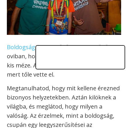
Boldogság,
szomorúság. Megtanulod az
oviban, hogy a maci boldog, mert van egy
kis méze. A kis barátja pedig szomorú,
mert tőle vette el.
Megtanulhatod, hogy mit kellene érezned
bizonyos helyzetekben. Aztán kilöknek a
világba, és meglátod, hogy milyen a
valóság. Az érzelmek, mint a boldogság,
csupán egy leegyszerűsítései az