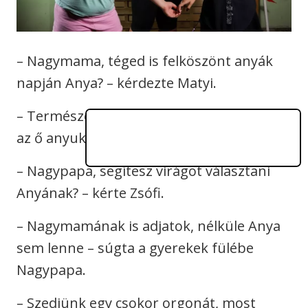
– Nagymama, téged is felköszönt anyák
napján Anya? – kérdezte Matyi.
– Természetesen, én is édesanya vagyok,
az ő anyukája – magyarázta Nagymama.
– Nagypapa, segítesz virágot választani
Anyának? – kérte Zsófi.
– Nagymamának is adjatok, nélküle Anya
sem lenne – súgta a gyerekek fülébe
Nagypapa.
– Szedjünk egy csokor orgonát, most