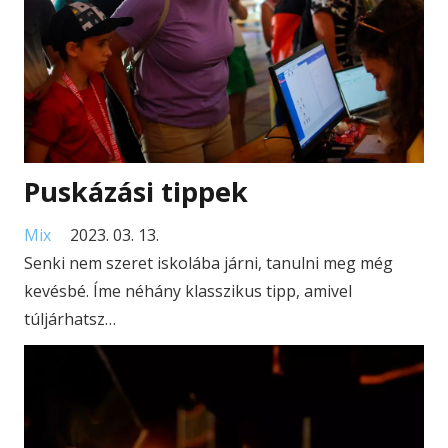
Puskázási tippek
Mix
2023. 03. 13.
Senki nem szeret iskolába járni, tanulni meg még
kevésbé. Íme néhány klasszikus tipp, amivel
túljárhatsz…