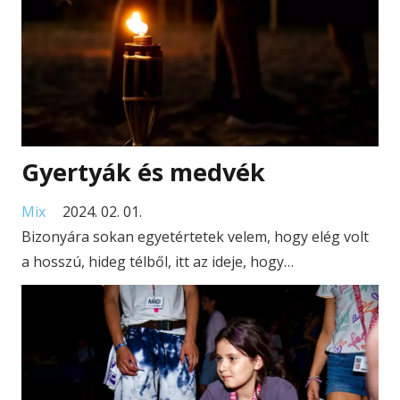
Gyertyák és medvék
Mix
2024. 02. 01.
Bizonyára sokan egyetértetek velem, hogy elég volt
a hosszú, hideg télből, itt az ideje, hogy…