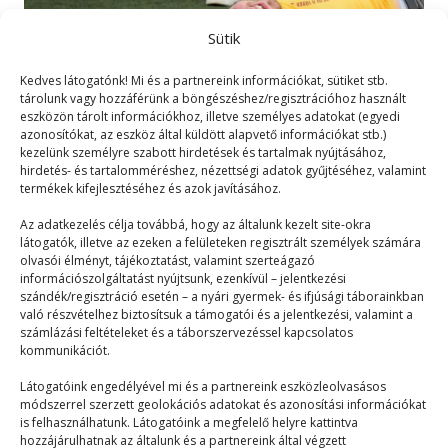
Sütik
Kedves látogatónk! Mi és a partnereink információkat, sütiket stb.
tárolunk vagy hozzáférünk a böngészéshez/regisztrációhoz használt
eszközön tárolt információkhoz, illetve személyes adatokat (egyedi
azonosítókat, az eszköz által küldött alapvető információkat stb.)
kezelünk személyre szabott hirdetések és tartalmak nyújtásához,
A társadalom legidegesítőbb
hirdetés- és tartalomméréshez, nézettségi adatok gyűjtéséhez, valamint
termékek kifejlesztéséhez és azok javításához.
szokásai
Az adatkezelés célja továbbá, hogy az általunk kezelt site-okra
látogatók, illetve az ezeken a felületeken regisztrált személyek számára
Mix
2023. 10. 20.
olvasói élményt, tájékoztatást, valamint szerteágazó
A társadalom évről évre változik, az emberek
információszolgáltatást nyújtsunk, ezenkívül – jelentkezési
szándék/regisztráció esetén – a nyári gyermek- és ifjúsági táborainkban
szokásai azonban ugyanazok, és borzasztóan
való részvételhez biztosítsuk a támogatói és a jelentkezési, valamint a
idegesítőek. Engem az…
számlázási feltételeket és a táborszervezéssel kapcsolatos
kommunikációt.
Látogatóink engedélyével mi és a partnereink eszközleolvasásos
módszerrel szerzett geolokációs adatokat és azonosítási információkat
is felhasználhatunk. Látogatóink a megfelelő helyre kattintva
hozzájárulhatnak az általunk és a partnereink által végzett