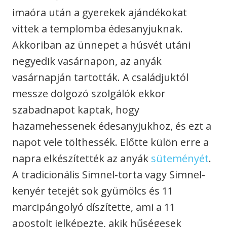
imaóra után a gyerekek ajándékokat
vittek a templomba édesanyjuknak.
Akkoriban az ünnepet a húsvét utáni
negyedik vasárnapon, az anyák
vasárnapján tartották. A családjuktól
messze dolgozó szolgálók ekkor
szabadnapot kaptak, hogy
hazamehessenek édesanyjukhoz, és ezt a
napot vele tölthessék. Előtte külön erre a
napra elkészítették az anyák
süteményét
.
A tradicionális Simnel-torta vagy Simnel-
kenyér tetejét sok gyümölcs és 11
marcipángolyó díszítette, ami a 11
apostolt jelképezte, akik hűségesek