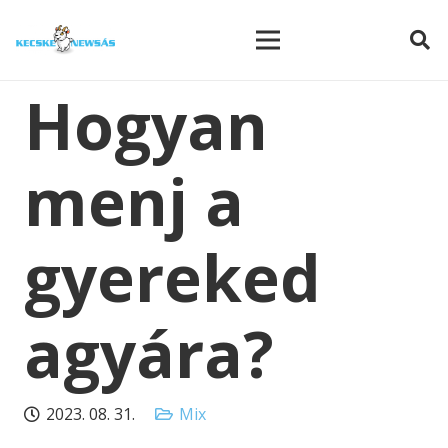
modal-check
Hogyan
menj a
gyereked
agyára?
2023. 08. 31.
Mix