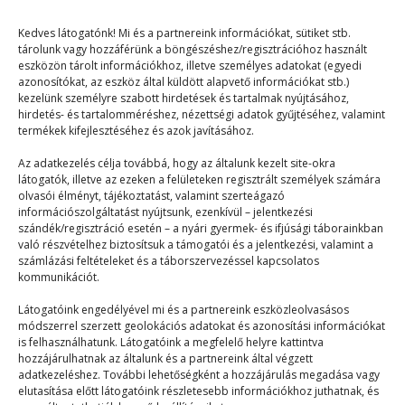
Kedves látogatónk! Mi és a partnereink információkat, sütiket stb.
tárolunk vagy hozzáférünk a böngészéshez/regisztrációhoz használt
eszközön tárolt információkhoz, illetve személyes adatokat (egyedi
azonosítókat, az eszköz által küldött alapvető információkat stb.)
kezelünk személyre szabott hirdetések és tartalmak nyújtásához,
hirdetés- és tartalomméréshez, nézettségi adatok gyűjtéséhez, valamint
Ha egy napra helyet
termékek kifejlesztéséhez és azok javításához.
cserélhetnék az anyukámmal
Az adatkezelés célja továbbá, hogy az általunk kezelt site-okra
látogatók, illetve az ezeken a felületeken regisztrált személyek számára
olvasói élményt, tájékoztatást, valamint szerteágazó
Mix
2026. 04. 29.
információszolgáltatást nyújtsunk, ezenkívül – jelentkezési
szándék/regisztráció esetén – a nyári gyermek- és ifjúsági táborainkban
Mindenki szeretne egyszer az anyukája bőrébe bújni.
való részvételhez biztosítsuk a támogatói és a jelentkezési, valamint a
Én most erre a képzeletbeli utazásra hívlak titeket!…
számlázási feltételeket és a táborszervezéssel kapcsolatos
kommunikációt.
Látogatóink engedélyével mi és a partnereink eszközleolvasásos
módszerrel szerzett geolokációs adatokat és azonosítási információkat
is felhasználhatunk. Látogatóink a megfelelő helyre kattintva
hozzájárulhatnak az általunk és a partnereink által végzett
adatkezeléshez. További lehetőségként a hozzájárulás megadása vagy
elutasítása előtt látogatóink részletesebb információkhoz juthatnak, és
© 2023–2026