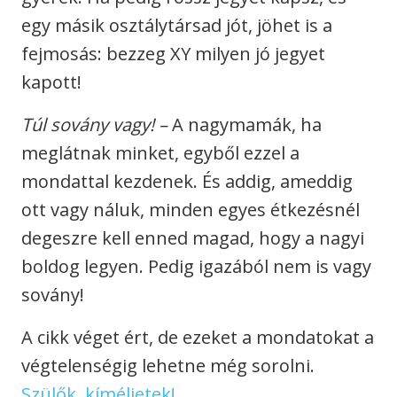
egy másik osztálytársad jót, jöhet is a
fejmosás: bezzeg XY milyen jó jegyet
kapott!
Túl sovány vagy!
–
A nagymamák, ha
meglátnak minket, egyből ezzel a
mondattal kezdenek. És addig, ameddig
ott vagy náluk, minden egyes étkezésnél
degeszre kell enned magad, hogy a nagyi
boldog legyen. Pedig igazából nem is vagy
sovány!
A cikk véget ért, de ezeket a mondatokat a
végtelenségig lehetne még sorolni.
Szülők, kíméljetek!