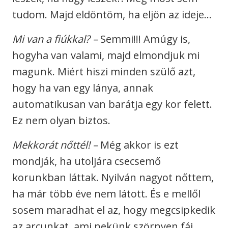
tudom. Majd eldöntöm, ha eljön az ideje…
Mi van a fiú
kkal?
–
Semmi!!! Amúgy is,
hogyha van valami, majd elmondjuk mi
magunk. Miért hiszi minden szülő azt,
hogy ha van egy lánya, annak
automatikusan van barátja egy kor felett.
Ez nem olyan biztos.
Mekkorát nőttél!
–
Még akkor is ezt
mondják, ha utoljára csecsemő
korunkban láttak. Nyilván nagyot nőttem,
ha már több éve nem látott. És e mellől
sosem maradhat el az, hogy megcsipkedik
az arcunkat, ami nekünk szörnyen fáj.