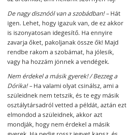
De nagy disznóól van a szobádban!
–
Hát
igen. Lehet, hogy igazuk van, de ez akkor
is iszonyatosan idegesítő. Ha ennyire
zavarja őket, pakoljanak össze ők! Majd
rendbe rakom a szobámat, ha jólesik,
vagy ha hozzám jönnek a vendégek.
Nem érdekel a másik gyerek! / Bezzeg a
Dórika!
–
Ha valami olyat csinálsz, ami a
szüleidnek nem tetszik, és te egy másik
osztálytársadról vetted a példát, aztán ezt
elmondod a szüleidnek, akkor azt
mondják, hogy nem érdekel a másik
gyerek. Ha pedig rossz jegyet kapsz, és