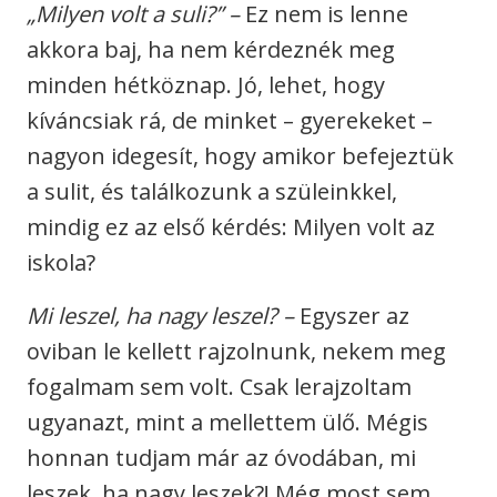
„Milyen volt a suli?” –
Ez nem is lenne
akkora baj, ha nem kérdeznék meg
minden hétköznap. Jó, lehet, hogy
kíváncsiak rá, de minket – gyerekeket –
nagyon idegesít, hogy amikor befejeztük
a sulit, és találkozunk a szüleinkkel,
mindig ez az első kérdés: Milyen volt az
iskola?
Mi leszel, ha nagy leszel?
–
Egyszer az
oviban le kellett rajzolnunk, nekem meg
fogalmam sem volt. Csak lerajzoltam
ugyanazt, mint a mellettem ülő. Mégis
honnan tudjam már az óvodában, mi
leszek, ha nagy leszek?! Még most sem