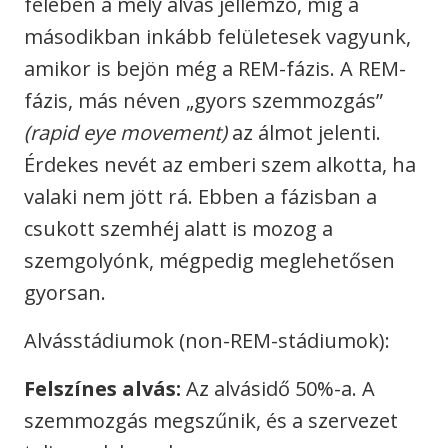
felében a mély alvás jellemző, míg a
másodikban inkább felületesek vagyunk,
amikor is bejön még a REM-fázis. A REM-
fázis, más néven „gyors szemmozgás”
(rapid eye movement)
az álmot jelenti.
Érdekes nevét az emberi szem alkotta, ha
valaki nem jött rá. Ebben a fázisban a
csukott szemhéj alatt is mozog a
szemgolyónk, mégpedig meglehetősen
gyorsan.
Alvásstádiumok (non-REM-stádiumok):
Felszínes alvás:
Az alvásidő 50%-a. A
szemmozgás megszűnik, és a szervezet