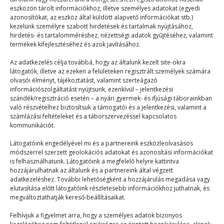
eszközön tárolt információkhoz, illetve személyes adatokat (egyedi
azonosítókat, az eszköz által küldött alapvető információkat stb.)
kezelünk személyre szabott hirdetések és tartalmak nyújtásához,
hirdetés- és tartalomméréshez, nézettségi adatok gyűjtéséhez, valamint
termékek kifejlesztéséhez és azok javításához.
Menekülés Észak-Koreából
Az adatkezelés célja továbbá, hogy az általunk kezelt site-okra
látogatók, illetve az ezeken a felületeken regisztrált személyek számára
olvasói élményt, tájékoztatást, valamint szerteágazó
Mix
2026. 02. 23.
információszolgáltatást nyújtsunk, ezenkívül – jelentkezési
szándék/regisztráció esetén – a nyári gyermek- és ifjúsági táborainkban
Félsz a matekdogától? Vagy attól, hogy mi lesz, ha
való részvételhez biztosítsuk a támogatói és a jelentkezési, valamint a
anyukád mégiscsak felébred a kulcszörgésre, és…
számlázási feltételeket és a táborszervezéssel kapcsolatos
kommunikációt.
Látogatóink engedélyével mi és a partnereink eszközleolvasásos
módszerrel szerzett geolokációs adatokat és azonosítási információkat
is felhasználhatunk. Látogatóink a megfelelő helyre kattintva
hozzájárulhatnak az általunk és a partnereink által végzett
adatkezeléshez. További lehetőségként a hozzájárulás megadása vagy
elutasítása előtt látogatóink részletesebb információkhoz juthatnak, és
© 2023–2026
megváltoztathatják kereső-beállításaikat.
Felhívjuk a figyelmet arra, hogy a személyes adatok bizonyos