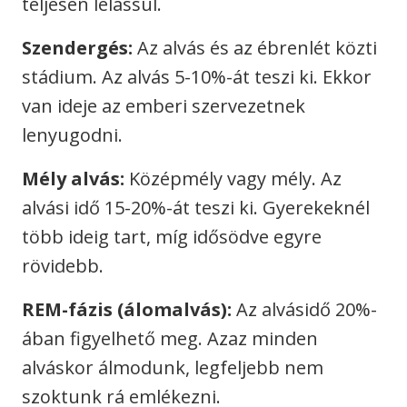
teljesen lelassul.
Szendergés:
Az alvás és az ébrenlét közti
stádium. Az alvás 5-10%-át teszi ki. Ekkor
van ideje az emberi szervezetnek
lenyugodni.
Mély alvás:
Középmély vagy mély. Az
alvási idő 15-20%-át teszi ki. Gyerekeknél
több ideig tart, míg idősödve egyre
rövidebb.
REM-fázis (álomalvás):
Az alvásidő 20%-
ában figyelhető meg. Azaz minden
alváskor álmodunk, legfeljebb nem
szoktunk rá emlékezni.