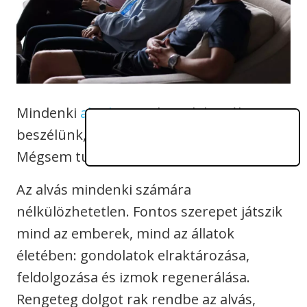
Mindenki
alszik
. Egy olyan dologról
beszélünk, amit nap mint nap átélünk.
Mégsem tudjuk, hogyan is működik.
Az alvás mindenki számára
nélkülözhetetlen. Fontos szerepet játszik
mind az emberek, mind az állatok
életében: gondolatok elraktározása,
feldolgozása és izmok regenerálása.
Rengeteg dolgot rak rendbe az alvás,