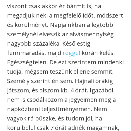
viszont csak akkor ér bármit is, ha
megadjuk neki a megfelelő időt, módszert
és körülményt. Napjainkban a legtöbb
személynél elveszik az alvásmennyiség
nagyobb százaléka. Késő estig
fennmaradás, majd
reggel
korán kelés.
Egészségtelen. De ezt szerintem mindenki
tudja, mégsem teszünk ellene semmit.
Személy szerint én sem. Hajnali órákig
játszom, és alszom kb. 4 órát. Igazából
nem is csodálkozom a jegyeimen meg a
napközbeni teljesítményemen. Nem
vagyok rá büszke, és tudom jól, ha
körülbelül csak 7 órát adnék magamnak,