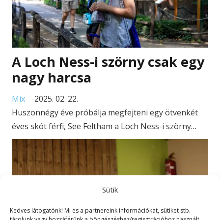
A Loch Ness-i szörny csak egy
nagy harcsa
Mix
2025. 02. 22.
Huszonnégy éve próbálja megfejteni egy ötvenkét
éves skót férfi, See Feltham a Loch Ness-i szörny…
Sütik
Kedves látogatónk! Mi és a partnereink információkat, sütiket stb.
tárolunk vagy hozzáférünk a böngészéshez/regisztrációhoz használt