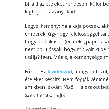
bíráld az ételeket rendesen, különbe
legfeljebb az anyukád.
Legyél kemény: ha a kaja pocsék, a
emberek, úgyhogy felelősséggel tarto
hogy paprikásan (értitek, „paprikása
nem baj! Lássák, hogy mit vált ki be
utálja? Igen. Mégis, a keménysége mi
Főzés. Ha
levideózod
, ahogyan főzöl
ételeket készíts! Nem fogják végigné
amikben lekvárt főzöl. Ha ezeket bet
szakmának. Hajrá!