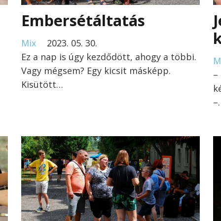
Embersétáltatás
J
Mix
2023. 05. 30.
Ez a nap is úgy kezdődött, ahogy a többi.
M
Vagy mégsem? Egy kicsit másképp.
–
Kisütött…
k
–