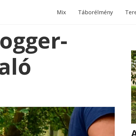
modal-check
Mix
Táborélmény
Ter
ogger-
aló
A