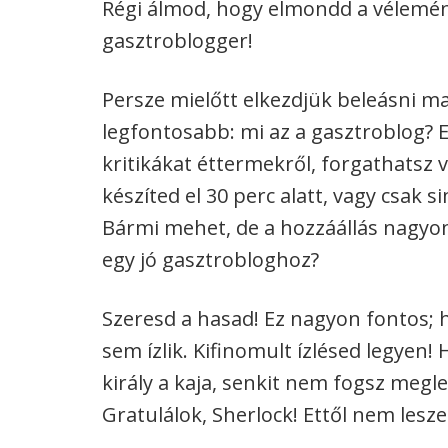
Régi álmod, hogy elmondd a vélemény
gasztroblogger!
Persze mielőtt elkezdjük beleásni m
legfontosabb: mi az a gasztroblog? E
kritikákat éttermekről, forgathatsz 
készíted el 30 perc alatt, vagy csak 
Bármi mehet, de a hozzáállás nagyon
egy jó gasztrobloghoz?
Szeresd a hasad! Ez nagyon fontos; 
sem ízlik. Kifinomult ízlésed legyen!
király a kaja, senkit nem fogsz megl
Gratulálok, Sherlock! Ettől nem lesze