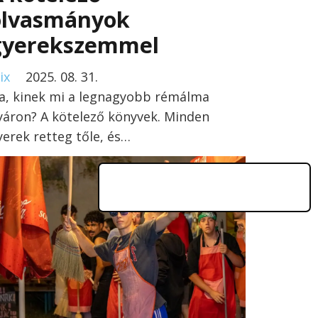
olvasmányok
gyerekszemmel
ix
2025. 08. 31.
a, kinek mi a legnagyobb rémálma
yáron? A kötelező könyvek. Minden
yerek retteg tőle, és…