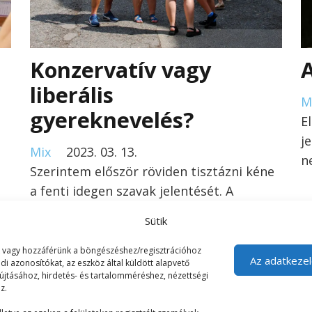
Konzervatív vagy
A
liberális
M
gyereknevelés?
E
j
Mix
2023. 03. 13.
n
Szerintem először röviden tisztázni kéne
a fenti idegen szavak jelentését. A
konzervatívat értsétek úgy, hogy…
Sütik
unk vagy hozzáférünk a böngészéshez/regisztrációhoz
Az adatkezel
di azonosítókat, az eszköz által küldött alapvető
yújtásához, hirdetés- és tartalomméréshez, nézettségi
z.
Navigáció