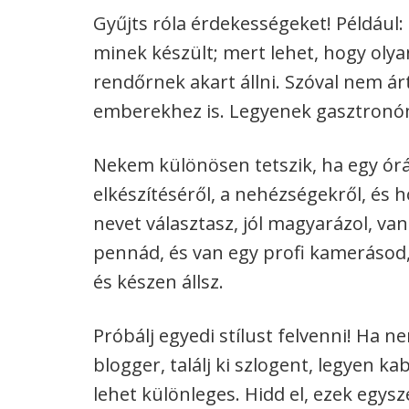
Gyűjts róla érdekességeket! Például:
minek készült; mert lehet, hogy olyan
rendőrnek akart állni. Szóval nem ár
emberekhez is. Legyenek gasztronómi
Nekem különösen tetszik, ha egy órá
elkészítéséről, a nehézségekről, és 
nevet választasz, jól magyarázol, van
pennád, és van egy profi kamerásod,
és készen állsz.
Próbálj egyedi stílust felvenni! Ha 
blogger, találj ki szlogent, legyen k
lehet különleges. Hidd el, ezek egys