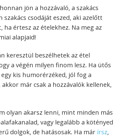
 honnan jön a hozzávaló, a szakács
 szakács csodáját eszed, aki azelőtt
t, ha értesz az ételekhez. Na meg az
ai alapjaid!
n keresztül beszélhetek az étel
hogy a végén milyen finom lesz. Ha ütős
 egy kis humorérzéked, jól fog a
 akkor már csak a hozzávalók kellenek,
nem olyan akarsz lenni, mint minden más
abalafakanalad, vagy legalább a kötényed
zerű dolgok, de hatásosak. Ha már
írsz
,