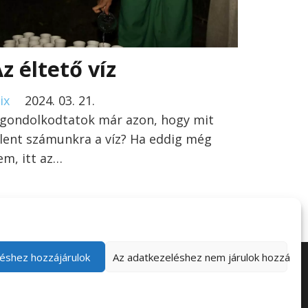
z éltető víz
ix
2024. 03. 21.
lgondolkodtatok már azon, hogy mit
elent számunkra a víz? Ha eddig még
em, itt az…
éshez hozzájárulok
Az adatkezeléshez nem járulok hozzá