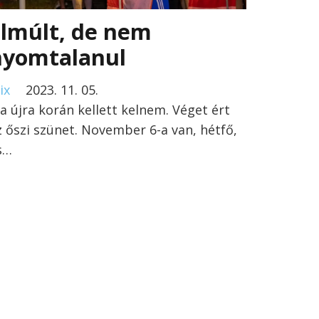
Elmúlt, de nem
nyomtalanul
ix
2023. 11. 05.
a újra korán kellett kelnem. Véget ért
z őszi szünet. November 6-a van, hétfő,
s…