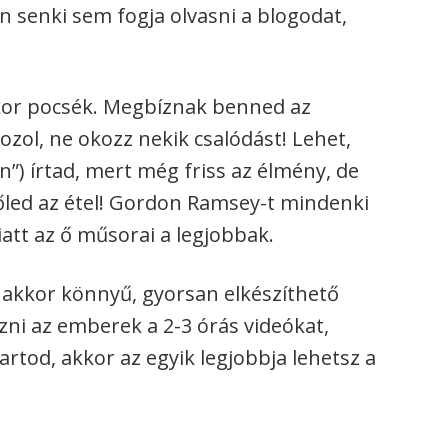
n senki sem fogja olvasni a blogodat,
kkor pocsék. Megbíznak benned az
zol, ne okozz nekik csalódást! Lehet,
n”) írtad, mert még friss az élmény, de
lőled az étel! Gordon Ramsey-t mindenki
att az ő műsorai a legjobbak.
, akkor könnyű, gyorsan elkészíthető
zni az emberek a 2-3 órás videókat,
artod, akkor az egyik legjobbja lehetsz a