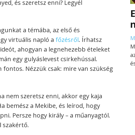
ed, és szeretsz enni? Legyél
agunkat a témába, az első és
M
gy virtuális napló a
főzésről
. Írhatsz
M
videót, ahogyan a legnehezebb ételeket
a
simán egy gulyáslevest csirkehússal.
é
 fontos. Nézzük csak: mire van szükség
ha nem szeretsz enni, akkor egy kaja
 Ha bemész a Mekibe, és leírod, hogy
epni. Persze hogy király – a műanyagtól.
l szakértő.