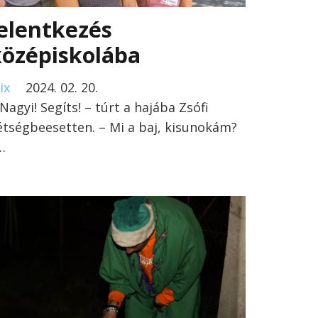
elentkezés
középiskolába
ix
2024. 02. 20.
 Nagyi! Segíts! – túrt a hajába Zsófi
étségbeesetten. – Mi a baj, kisunokám?
…