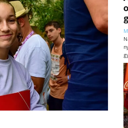
M
N
n
g