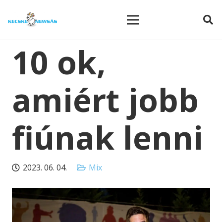
modal-check
10 ok,
amiért jobb
fiúnak lenni
2023. 06. 04.
Mix