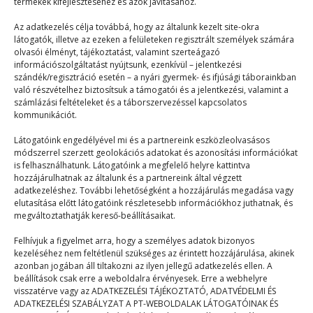
termékek kifejlesztéséhez és azok javításához.
Időutazás
Az adatkezelés célja továbbá, hogy az általunk kezelt site-okra
látogatók, illetve az ezeken a felületeken regisztrált személyek számára
Mix
2025. 05. 31.
olvasói élményt, tájékoztatást, valamint szerteágazó
Melyik korszakban élnél legszívesebben? Mit tudsz a
információszolgáltatást nyújtsunk, ezenkívül – jelentkezési
szándék/regisztráció esetén – a nyári gyermek- és ifjúsági táborainkban
mögöttünk hagyott időkről? Szeretnél többet tudni?
való részvételhez biztosítsuk a támogatói és a jelentkezési, valamint a
A 20-as…
számlázási feltételeket és a táborszervezéssel kapcsolatos
kommunikációt.
Látogatóink engedélyével mi és a partnereink eszközleolvasásos
módszerrel szerzett geolokációs adatokat és azonosítási információkat
is felhasználhatunk. Látogatóink a megfelelő helyre kattintva
hozzájárulhatnak az általunk és a partnereink által végzett
adatkezeléshez. További lehetőségként a hozzájárulás megadása vagy
elutasítása előtt látogatóink részletesebb információkhoz juthatnak, és
© 2023–2026
megváltoztathatják kereső-beállításaikat.
Felhívjuk a figyelmet arra, hogy a személyes adatok bizonyos
kezeléséhez nem feltétlenül szükséges az érintett hozzájárulása, akinek
Navigáció
azonban jogában áll tiltakozni az ilyen jellegű adatkezelés ellen. A
beállítások csak erre a weboldalra érvényesek. Erre a webhelyre
visszatérve vagy az ADATKEZELÉSI TÁJÉKOZTATÓ, ADATVÉDELMI ÉS
Főoldal
ADATKEZELÉSI SZABÁLYZAT A PT-WEBOLDALAK LÁTOGATÓINAK ÉS