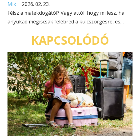
Mix
2026. 02. 23.
Félsz a matekdogától? Vagy attól, hogy mi lesz, ha
anyukád mégiscsak felébred a kulcszörgésre, és…
KAPCSOLÓDÓ