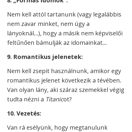
8. „Formás idomok”:
Nem kell attól tartanunk (vagy legalábbis
nem zavar minket, nem úgy a
lányoknál…), hogy a másik nem képviselői
feltűnően bámulják az idomainkat…
9. Romantikus jelenetek:
Nem kell zsepit használnunk, amikor egy
romantikus jelenet következik a tévében.
Van olyan lány, aki száraz szemekkel végig
tudta nézni a
Titanic
ot?
10. Vezetés:
Van rá esélyünk, hogy megtanulunk