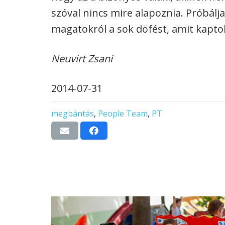
szóval nincs mire alapoznia. Próbálja
magatokról a sok döfést, amit kapto
Neuvirt Zsani
2014-07-31
megbántás
,
People Team
,
PT