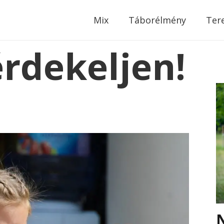
modal-check
Mix
Táborélmény
Ter
érdekeljen!