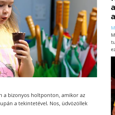
a
M
M
t
e
n a bizonyos holtponton, amikor az
upán a tekintetével. Nos, üdvözöllek