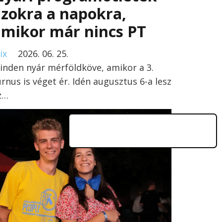
zokra a napokra,
amikor már nincs PT
ix
2026. 06. 25.
inden nyár mérföldköve, amikor a 3.
urnus is véget ér. Idén augusztus 6-a lesz
z…