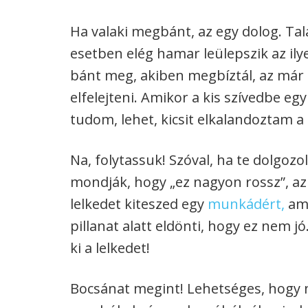
Ha valaki megbánt, az egy dolog. Talá
esetben elég hamar leülepszik az ily
bánt meg, akiben megbíztál, az már 
elfelejteni. Amikor a kis szívedbe e
tudom, lehet, kicsit elkalandoztam a
Na, folytassuk! Szóval, ha te dolgoz
mondják, hogy „ez nagyon rossz”, az 
lelkedet kiteszed egy
munkádért,
ami
pillanat alatt eldönti, hogy ez nem j
ki a lelkedet!
Bocsánat megint! Lehetséges, hogy n