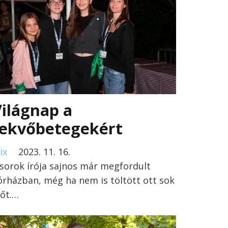
ilágnap a
fekvőbetegekért
ix
2023. 11. 16.
 sorok írója sajnos már megfordult
órházban, még ha nem is töltött ott sok
dőt.…