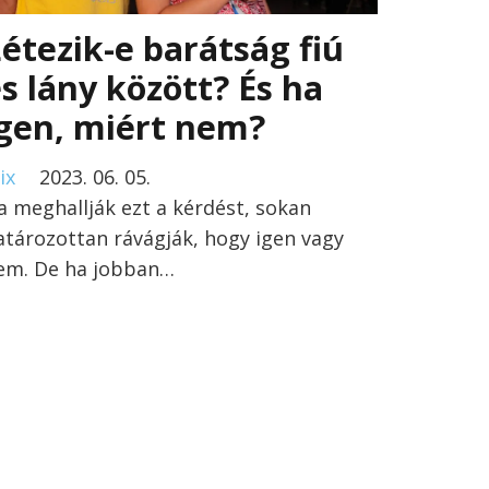
étezik-e barátság fiú
s lány között? És ha
igen, miért nem?
ix
2023. 06. 05.
a meghallják ezt a kérdést, sokan
atározottan rávágják, hogy igen vagy
em. De ha jobban…