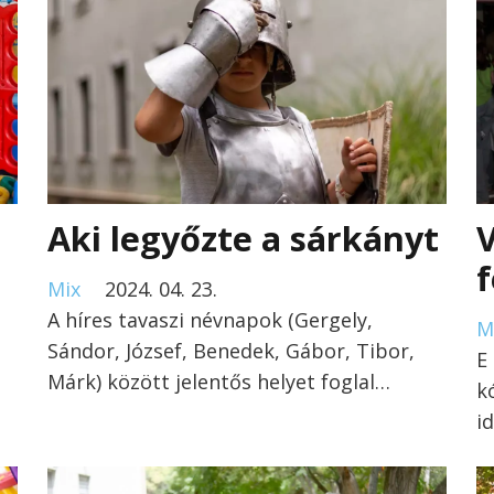
Aki legyőzte a sárkányt
V
Mix
2024. 04. 23.
A híres tavaszi névnapok (Gergely,
M
Sándor, József, Benedek, Gábor, Tibor,
E
Márk) között jelentős helyet foglal…
k
i