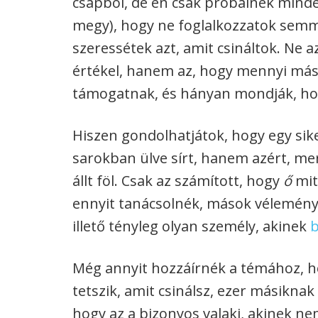
csapból, de én csak próbálnék mind
megy), hogy ne foglalkozzatok semmiv
szeressétek azt, amit csináltok. Ne 
értékel, hanem az, hogy mennyi más
támogatnak, és hányan mondják, ho
Hiszen gondolhatjátok, hogy egy sik
sarokban ülve sírt, hanem azért, mer
állt föl. Csak az számított, hogy
ő
mit
ennyit tanácsolnék, mások véleményér
illető tényleg olyan személy, akinek
b
Még annyit hozzáírnék a témához, h
tetszik, amit csinálsz, ezer másiknak 
hogy az a bizonyos valaki, akinek n