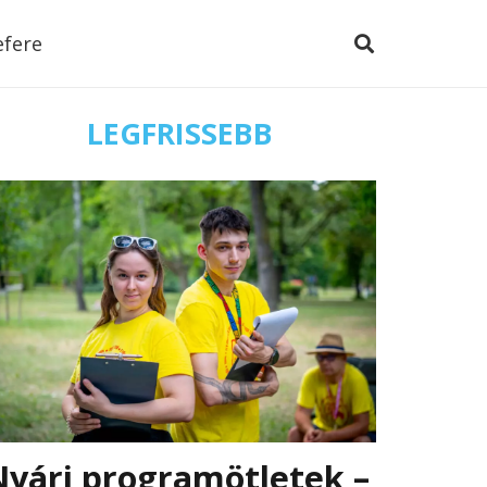
efere
LEGFRISSEBB
Nyári programötletek –