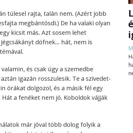
L
n túlesel rajta, talán nem. (Azért jobb
é
esfajta megbántósdi.) De ha valaki olyan
egy kicsit más. Azt sosem lehet
gy jégcsákányt döfnek… hát, nem is
M
 témával.
H
h
ol valamin, és csak úgy a szemedbe
n
aztán igazán rosszulesik. Te a szívedet-
n órákat dolgozol, és a másik fél egy
ó. Hát a fenéket nem jó. Koboldok vájják
álatok már jóval több dolog folyik a