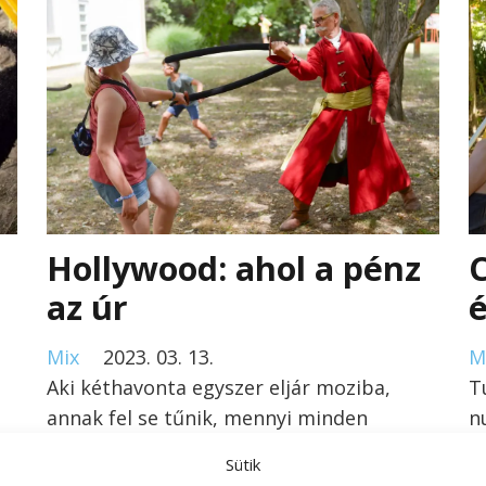
Hollywood: ahol a pénz
C
az úr
é
Mix
2023. 03. 13.
M
Aki kéthavonta egyszer eljár moziba,
T
annak fel se tűnik, mennyi minden
n
változott meg Hollywoodban. Ha…
c
Sütik