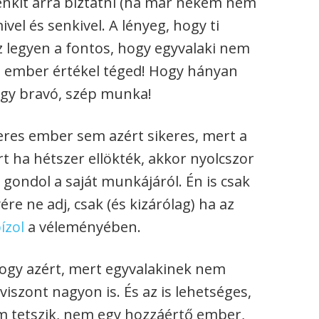
enkit arra biztatni (ha már nekem nem
el és senkivel. A lényeg, hogy ti
az legyen a fontos, hogy egyvalaki nem
 ember értékel téged! Hogy hányan
gy bravó, szép munka!
eres ember sem azért sikeres, mert a
t ha hétszer ellökték, akkor nyolcszor
 gondol a saját munkájáról. Én is csak
e ne adj, csak (és kizárólag) ha az
ízol
a véleményében.
ogy azért, mert egyvalakinek nem
viszont nagyon is. És az is lehetséges,
em tetszik, nem egy hozzáértő ember,