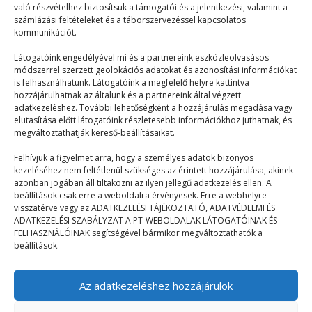
való részvételhez biztosítsuk a támogatói és a jelentkezési, valamint a
tart koncertet. Utána lesz a Mr. és…
számlázási feltételeket és a táborszervezéssel kapcsolatos
kommunikációt.
Látogatóink engedélyével mi és a partnereink eszközleolvasásos
módszerrel szerzett geolokációs adatokat és azonosítási információkat
is felhasználhatunk. Látogatóink a megfelelő helyre kattintva
hozzájárulhatnak az általunk és a partnereink által végzett
adatkezeléshez. További lehetőségként a hozzájárulás megadása vagy
elutasítása előtt látogatóink részletesebb információkhoz juthatnak, és
© 2023–2026
megváltoztathatják kereső-beállításaikat.
Felhívjuk a figyelmet arra, hogy a személyes adatok bizonyos
kezeléséhez nem feltétlenül szükséges az érintett hozzájárulása, akinek
Navigáció
azonban jogában áll tiltakozni az ilyen jellegű adatkezelés ellen. A
beállítások csak erre a weboldalra érvényesek. Erre a webhelyre
visszatérve vagy az ADATKEZELÉSI TÁJÉKOZTATÓ, ADATVÉDELMI ÉS
Főoldal
ADATKEZELÉSI SZABÁLYZAT A PT-WEBOLDALAK LÁTOGATÓINAK ÉS
FELHASZNÁLÓINAK segítségével bármikor megváltoztathatók a
Mix
beállítások.
Táborélmény
Az adatkezeléshez hozzájárulok
Terefere