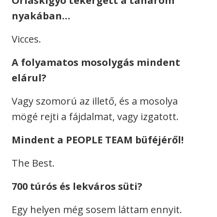
Óriáskígyó tekergett a tanárom
nyakában…
Vicces.
A folyamatos mosolygás mindent
elárul?
Vagy szomorú az illető, és a mosolya
mögé rejti a fájdalmat, vagy izgatott.
Mindent a PEOPLE TEAM büféjéről!
The Best.
700 túrós és lekváros süti?
Egy helyen még sosem láttam ennyit.