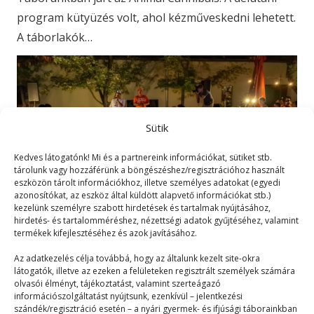
program kütyüzés volt, ahol kézműveskedni lehetett.
A táborlakók…
Sütik
Kedves látogatónk! Mi és a partnereink információkat, sütiket stb.
tárolunk vagy hozzáférünk a böngészéshez/regisztrációhoz használt
eszközön tárolt információkhoz, illetve személyes adatokat (egyedi
azonosítókat, az eszköz által küldött alapvető információkat stb.)
kezelünk személyre szabott hirdetések és tartalmak nyújtásához,
hirdetés- és tartalomméréshez, nézettségi adatok gyűjtéséhez, valamint
termékek kifejlesztéséhez és azok javításához.
Cha-cha Budapest-koncert
Az adatkezelés célja továbbá, hogy az általunk kezelt site-okra
látogatók, illetve az ezeken a felületeken regisztrált személyek számára
olvasói élményt, tájékoztatást, valamint szerteágazó
Táborélmény
2024. 05. 16.
információszolgáltatást nyújtsunk, ezenkívül – jelentkezési
szándék/regisztráció esetén – a nyári gyermek- és ifjúsági táborainkban
Ma este a Cha-Cha Budapest, a háromtagú zenekar