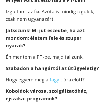
Milyen volt az első nap a PT-ben?
Izgultam, az fix. Azóta is mindig izgulok,
csak nem ugyanazért.
Játsszunk! Mi jut eszedbe, ha azt
mondom: életem fele és szuper
nyarak?
Én mentem a PT-be, majd talizunk!
Szabadon a hangártól az útügyeletig?
Hogy egyem meg a
fagyit
óra előtt?
Koboldok városa, szolgáltatóház,
éjszakai programok?