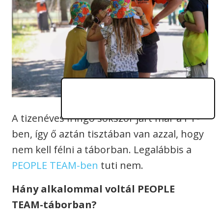
A tizenéves Iringó sokszor járt már a PT-
ben, így ő aztán tisztában van azzal, hogy
nem kell félni a táborban. Legalábbis a
PEOPLE TEAM-ben
tuti nem.
Hány alkalommal voltál PEOPLE
TEAM-táborban?