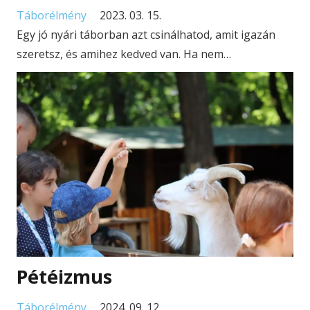
Táborélmény
2023. 03. 15.
Egy jó nyári táborban azt csinálhatod, amit igazán
szeretsz, és amihez kedved van. Ha nem…
Pétéizmus
Táborélmény
2024. 09. 12.