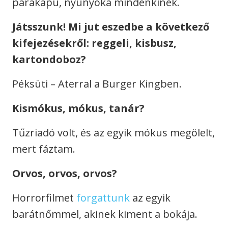
párakapu, nyunyóka mindenkinek.
Játsszunk! Mi jut eszedbe a következő
kifejezésekről: reggeli, kisbusz,
kartondoboz?
Péksüti – Aterral a Burger Kingben.
Kismókus, mókus, tanár?
Tűzriadó volt, és az egyik mókus megölelt,
mert fáztam.
Orvos, orvos, orvos?
Horrorfilmet
forgattunk
az egyik
barátnőmmel, akinek kiment a bokája.