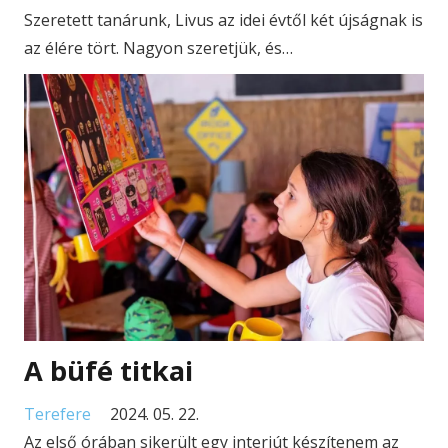
Szeretett tanárunk, Livus az idei évtől két újságnak is
az élére tört. Nagyon szeretjük, és…
A büfé titkai
Terefere
2024. 05. 22.
Az első órában sikerült egy interjút készítenem az