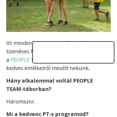
Itt mindenki szereti a mókusokat. Ezt a
tizenéves Maja is meg tudja erősíteni, aki
a
PEOPLE TEAM
nyári táborában szerzett
kedves emlékeiről mesélt nekünk.
Hány alkalommal voltál PEOPLE
TEAM-táborban?
Háromszor.
Mi a kedvenc PT-s programod?