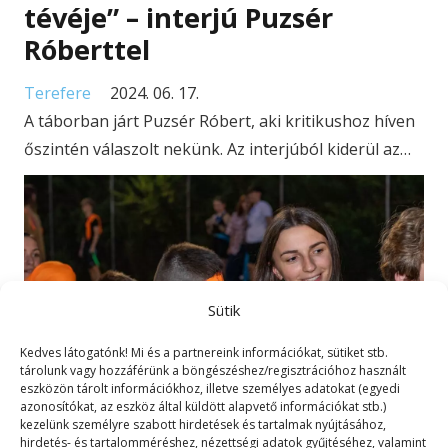
tévéje” – interjú Puzsér
Róberttel
Terefere
2024. 06. 17.
A táborban járt Puzsér Róbert, aki kritikushoz híven
őszintén válaszolt nekünk. Az interjúból kiderül az…
Sütik
Kedves látogatónk! Mi és a partnereink információkat, sütiket stb.
tárolunk vagy hozzáférünk a böngészéshez/regisztrációhoz használt
eszközön tárolt információkhoz, illetve személyes adatokat (egyedi
azonosítókat, az eszköz által küldött alapvető információkat stb.)
kezelünk személyre szabott hirdetések és tartalmak nyújtásához,
hirdetés- és tartalomméréshez, nézettségi adatok gyűjtéséhez, valamint