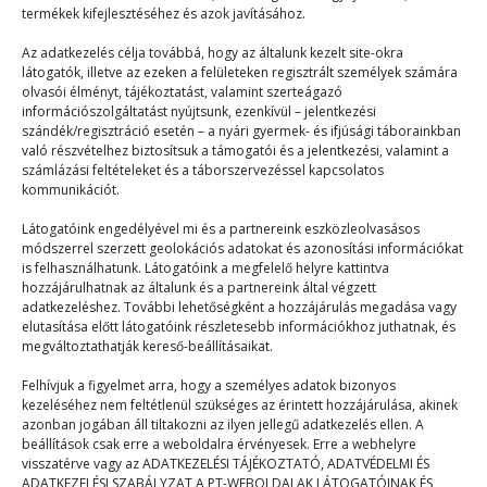
termékek kifejlesztéséhez és azok javításához.
Melyik füledre van jobban
szükséged?
Az adatkezelés célja továbbá, hogy az általunk kezelt site-okra
látogatók, illetve az ezeken a felületeken regisztrált személyek számára
olvasói élményt, tájékoztatást, valamint szerteágazó
Terefere
2025. 02. 15.
információszolgáltatást nyújtsunk, ezenkívül – jelentkezési
szándék/regisztráció esetén – a nyári gyermek- és ifjúsági táborainkban
A 12 éves Miki négy éve szeretett bele a PEOPLE
való részvételhez biztosítsuk a támogatói és a jelentkezési, valamint a
TEAM nyári táborába, ahol azóta…
számlázási feltételeket és a táborszervezéssel kapcsolatos
kommunikációt.
Látogatóink engedélyével mi és a partnereink eszközleolvasásos
módszerrel szerzett geolokációs adatokat és azonosítási információkat
is felhasználhatunk. Látogatóink a megfelelő helyre kattintva
hozzájárulhatnak az általunk és a partnereink által végzett
adatkezeléshez. További lehetőségként a hozzájárulás megadása vagy
elutasítása előtt látogatóink részletesebb információkhoz juthatnak, és
© 2023–2026
megváltoztathatják kereső-beállításaikat.
Felhívjuk a figyelmet arra, hogy a személyes adatok bizonyos
kezeléséhez nem feltétlenül szükséges az érintett hozzájárulása, akinek
Navigáció
azonban jogában áll tiltakozni az ilyen jellegű adatkezelés ellen. A
beállítások csak erre a weboldalra érvényesek. Erre a webhelyre
visszatérve vagy az ADATKEZELÉSI TÁJÉKOZTATÓ, ADATVÉDELMI ÉS
Főoldal
ADATKEZELÉSI SZABÁLYZAT A PT-WEBOLDALAK LÁTOGATÓINAK ÉS