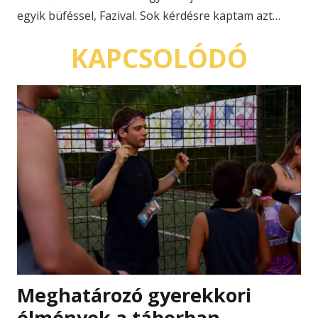
egyik büféssel, Fazival. Sok kérdésre kaptam azt…
KAPCSOLÓDÓ
Meghatározó gyerekkori
élmények a táborban