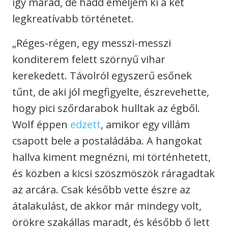
így marad, de hadd emeljem ki a két
legkreatívabb történetet.
„Réges-régen, egy messzi-messzi
konditerem felett szörnyű vihar
kerekedett. Távolról egyszerű esőnek
tűnt, de aki jól megfigyelte, észrevehette,
hogy pici szőrdarabok hulltak az égből.
Wolf éppen
edzett
, amikor egy villám
csapott bele a postaládába. A hangokat
hallva kiment megnézni, mi történhetett,
és közben a kicsi szöszmöszök ráragadtak
az arcára. Csak később vette észre az
átalakulást, de akkor már mindegy volt,
örökre szakállas maradt, és később ő lett