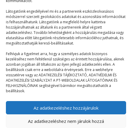
kommunikációt.
Látogatóink engedélyével mi és a partnereink eszközleolvasásos
módszerrel szerzett geolokációs adatokat és azonosítási információkat
is felhasználhatunk. Látogatóink a megfelelő helyre kattintva
hozzájárulhatnak az általunk és a partnereink által végzett
adatkezeléshez. További lehetőségként a hozzájárulás megadása vagy
elutasítása előtt látogatóink részletesebb információkhoz juthatnak, és
© 2023–2026
megváltoztathatják kereső-beállításaikat.
Felhívjuk a figyelmet arra, hogy a személyes adatok bizonyos
kezeléséhez nem feltétlenül szükséges az érintett hozzájárulása, akinek
Navigáció
azonban jogában áll tiltakozni az ilyen jellegű adatkezelés ellen. A
beállítások csak erre a weboldalra érvényesek. Erre a webhelyre
visszatérve vagy az ADATKEZELÉSI TÁJÉKOZTATÓ, ADATVÉDELMI ÉS
Főoldal
ADATKEZELÉSI SZABÁLYZAT A PT-WEBOLDALAK LÁTOGATÓINAK ÉS
FELHASZNÁLÓINAK segítségével bármikor megváltoztathatók a
Mix
beállítások.
Táborélmény
Az adatkezeléshez hozzájárulok
Terefere
GDPR | Adatvédelmi és adatkezelési szabályzat
Az adatkezeléshez nem járulok hozzá