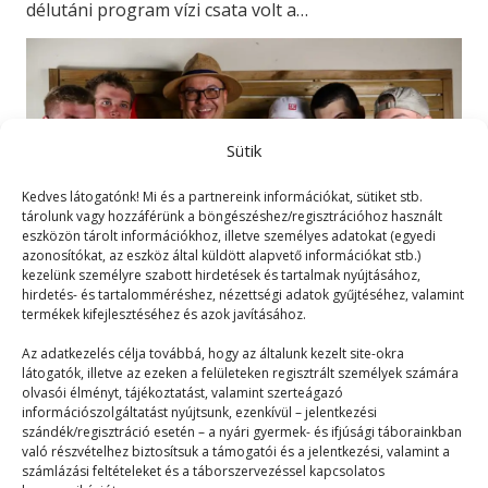
délutáni program vízi csata volt a…
Sütik
Kedves látogatónk! Mi és a partnereink információkat, sütiket stb.
tárolunk vagy hozzáférünk a böngészéshez/regisztrációhoz használt
eszközön tárolt információkhoz, illetve személyes adatokat (egyedi
azonosítókat, az eszköz által küldött alapvető információkat stb.)
kezelünk személyre szabott hirdetések és tartalmak nyújtásához,
hirdetés- és tartalomméréshez, nézettségi adatok gyűjtéséhez, valamint
termékek kifejlesztéséhez és azok javításához.
A tábor deszkásai
Az adatkezelés célja továbbá, hogy az általunk kezelt site-okra
látogatók, illetve az ezeken a felületeken regisztrált személyek számára
olvasói élményt, tájékoztatást, valamint szerteágazó
Táborélmény
2023. 09. 30.
információszolgáltatást nyújtsunk, ezenkívül – jelentkezési
szándék/regisztráció esetén – a nyári gyermek- és ifjúsági táborainkban
Az új deszkás generáció tagjai itt vannak a PEOPLE
való részvételhez biztosítsuk a támogatói és a jelentkezési, valamint a
TEAM-ben, és én mindent meg szeretnék…
számlázási feltételeket és a táborszervezéssel kapcsolatos