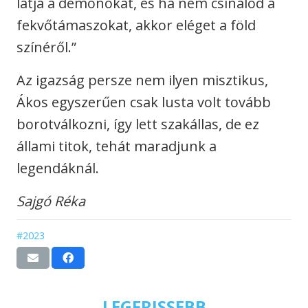
látja a démonokat, és ha nem csinálod a
fekvőtámaszokat, akkor eléget a föld
színéről.”
Az igazság persze nem ilyen misztikus,
Ákos egyszerűen csak lusta volt tovább
borotválkozni, így lett szakállas, de ez
állami titok, tehát maradjunk a
legendáknál.
Sajgó Réka
#2023
LEGFRISSEBB