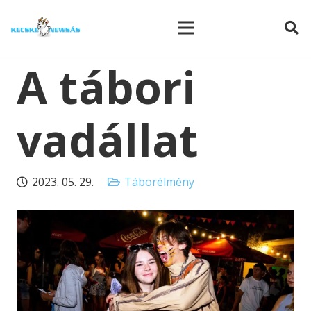
modal-check
A tábori
vadállat
2023. 05. 29.
Táborélmény