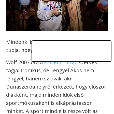
Mindenki ismeri Wolfot, és mindenki
tudja, hogy szakállas, de miért?
Wolf 2003 óta a
PEOPLE TEAM
szerves
tagja. Ironikus, de Lengyel Ákos nem
lengyel, hanem szlovák, aki
Dunaszerdahelyről érkezett, hogy először
diákként, majd minden idők első
sportmókusaként is elkápráztasson
minket. A sport mindig is része volt az