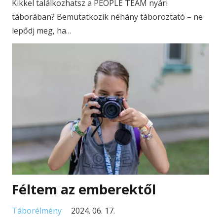
Kikkel találkozhatsz a PEOPLE TEAM nyári
táborában? Bemutatkozik néhány táboroztató – ne
lepődj meg, ha…
Féltem az emberektől
Táborélmény
2024. 06. 17.