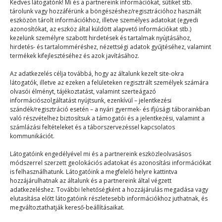
Kedves látogatónk! Mi és a partnereink információkat, sütiket stb.
tárolunk vagy hozzáférünk a böngészéshez/regisztrációhoz használt
eszközön tárolt információkhoz, illetve személyes adatokat (egyedi
azonosítókat, az eszköz által küldött alapvető információkat stb.)
kezelünk személyre szabott hirdetések és tartalmak nyújtásához,
hirdetés- és tartalomméréshez, nézettségi adatok gyűjtéséhez, valamint
termékek kifejlesztéséhez és azok javításához.
Koboldok a városban!
Az adatkezelés célja továbbá, hogy az általunk kezelt site-okra
látogatók, illetve az ezeken a felületeken regisztrált személyek számára
Táborélmény
2024. 08. 02.
olvasói élményt, tájékoztatást, valamint szerteágazó
Mutáns koboldok szállták meg a tábort! Az esti
információszolgáltatást nyújtsunk, ezenkívül – jelentkezési
szándék/regisztráció esetén – a nyári gyermek- és ifjúsági táborainkban
programunk címe: Koboldok városkája. A tábortánc
való részvételhez biztosítsuk a támogatói és a jelentkezési, valamint a
eljárása…
számlázási feltételeket és a táborszervezéssel kapcsolatos
kommunikációt.
Látogatóink engedélyével mi és a partnereink eszközleolvasásos
módszerrel szerzett geolokációs adatokat és azonosítási információkat
is felhasználhatunk. Látogatóink a megfelelő helyre kattintva
hozzájárulhatnak az általunk és a partnereink által végzett
adatkezeléshez. További lehetőségként a hozzájárulás megadása vagy
elutasítása előtt látogatóink részletesebb információkhoz juthatnak, és
© 2023–2026
megváltoztathatják kereső-beállításaikat.