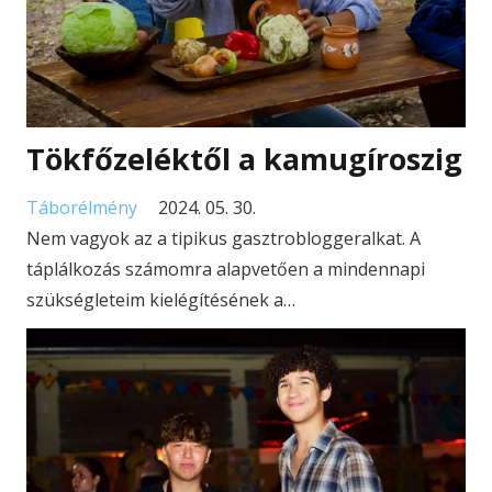
Tökfőzeléktől a kamugíroszig
Táborélmény
2024. 05. 30.
Nem vagyok az a tipikus gasztrobloggeralkat. A
táplálkozás számomra alapvetően a mindennapi
szükségleteim kielégítésének a…