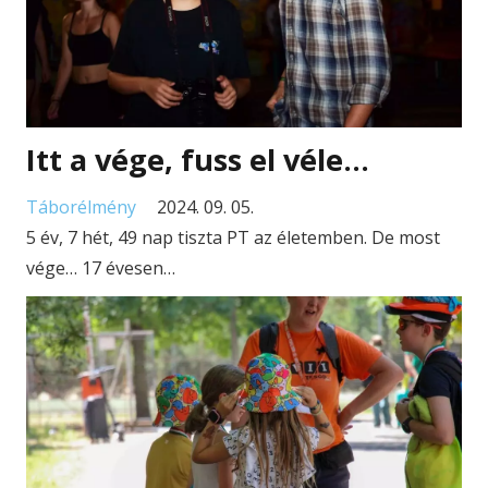
Itt a vége, fuss el véle…
Táborélmény
2024. 09. 05.
5 év, 7 hét, 49 nap tiszta PT az életemben. De most
vége… 17 évesen…