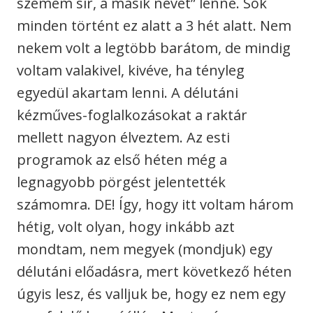
szemem sír, a másik nevet” lenne. Sok
minden történt ez alatt a 3 hét alatt. Nem
nekem volt a legtöbb barátom, de mindig
voltam valakivel, kivéve, ha tényleg
egyedül akartam lenni. A délutáni
kézműves-foglalkozásokat a raktár
mellett nagyon élveztem. Az esti
programok az első héten még a
legnagyobb pörgést jelentették
számomra. DE! Így, hogy itt voltam három
hétig, volt olyan, hogy inkább azt
mondtam, nem megyek (mondjuk) egy
délutáni előadásra, mert következő héten
úgyis lesz, és valljuk be, hogy ez nem egy