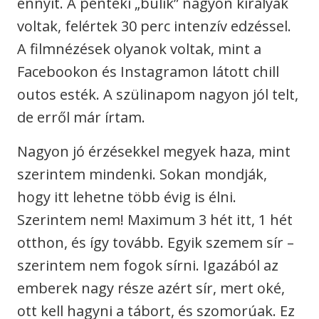
ennyit. A pénteki „bulik” nagyon királyak
voltak, felértek 30 perc intenzív edzéssel.
A filmnézések olyanok voltak, mint a
Facebookon és Instagramon látott chill
outos esték. A szülinapom nagyon jól telt,
de erről már írtam.
Nagyon jó érzésekkel megyek haza, mint
szerintem mindenki. Sokan mondják,
hogy itt lehetne több évig is élni.
Szerintem nem! Maximum 3 hét itt, 1 hét
otthon, és így tovább. Egyik szemem sír –
szerintem nem fogok sírni. Igazából az
emberek nagy része azért sír, mert oké,
ott kell hagyni a tábort, és szomorúak. Ez