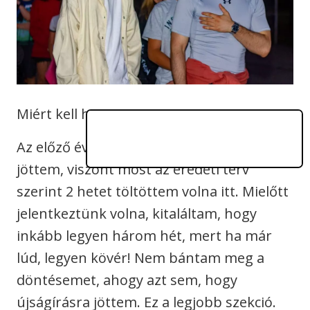
Miért kell hazamenni?
Az előző években mindig csak egy hétre
jöttem, viszont most az eredeti terv
szerint 2 hetet töltöttem volna itt. Mielőtt
jelentkeztünk volna, kitaláltam, hogy
inkább legyen három hét, mert ha már
lúd, legyen kövér! Nem bántam meg a
döntésemet, ahogy azt sem, hogy
újságírásra jöttem. Ez a legjobb szekció.