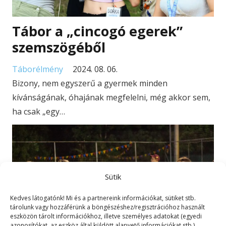
Tábor a „cincogó egerek”
szemszögéből
Táborélmény
2024. 08. 06.
Bizony, nem egyszerű a gyermek minden
kívánságának, óhajának megfelelni, még akkor sem,
ha csak „egy…
Sütik
Kedves látogatónk! Mi és a partnereink információkat, sütiket stb.
tárolunk vagy hozzáférünk a böngészéshez/regisztrációhoz használt
eszközön tárolt információkhoz, illetve személyes adatokat (egyedi
azonosítókat, az eszköz által küldött alapvető információkat stb.)