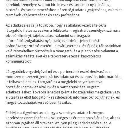
kezelünk személyre szabott hirdetések és tartalmak nyújtásához,
hirdetés- és tartalomméréshez, nézettségi adatok gyűjtéséhez, valamint
termékek kifejlesztéséhez és azok javításához.
Tábori emlékeim
Az adatkezelés célja továbbá, hogy az általunk kezelt site-okra
látogatók, illetve az ezeken a felületeken regisztrált személyek számára
olvasói élményt, tájékoztatást, valamint szerteágazó
Táborélmény
2024. 06. 26.
információszolgáltatást nyújtsunk, ezenkívül – jelentkezési
szándék/regisztráció esetén – a nyári gyermek- és ifjúsági táborainkban
Szerintem idén is jól sikerült a tábor, mint minden
való részvételhez biztosítsuk a támogatói és a jelentkezési, valamint a
évben, de a legnagyobb nehézség a…
számlázási feltételeket és a táborszervezéssel kapcsolatos
kommunikációt.
Látogatóink engedélyével mi és a partnereink eszközleolvasásos
módszerrel szerzett geolokációs adatokat és azonosítási információkat
is felhasználhatunk. Látogatóink a megfelelő helyre kattintva
hozzájárulhatnak az általunk és a partnereink által végzett
adatkezeléshez. További lehetőségként a hozzájárulás megadása vagy
elutasítása előtt látogatóink részletesebb információkhoz juthatnak, és
© 2023–2026
megváltoztathatják kereső-beállításaikat.
Felhívjuk a figyelmet arra, hogy a személyes adatok bizonyos
kezeléséhez nem feltétlenül szükséges az érintett hozzájárulása, akinek
Navigáció
azonban jogában áll tiltakozni az ilyen jellegű adatkezelés ellen. A