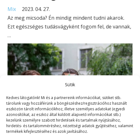
Mix
2023. 04. 27.
Az meg micsoda? Én mindig mindent tudni akarok.
Ezt egészséges tudásvágyként fogom fel, de vannak,
…
Sütik
Kedves látogatónk! Mi és a partnereink információkat, sütiket stb.
tárolunk vagy hozzáférünk a böngészéshez/regisztrációhoz használt
eszközön tárolt információkhoz, illetve személyes adatokat (egyedi
azonosítókat, az eszköz által küldött alapvető információkat stb.)
kezelünk személyre szabott hirdetések és tartalmak nyújtásához,
hirdetés- és tartalomméréshez, nézettségi adatok gyűjtéséhez, valamint
termékek kifejlesztéséhez és azok javításához.
Bolondok napja