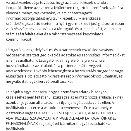
Az adatkezelés célja továbbá, hogy az általunk kezelt site-okra
látogatók, illetve az ezeken a felületeken regisztrált személyek számára
Mix
2024. 03. 31.
olvasói élményt, tájékoztatást, valamint szerteágazó
– Nagymama, április 1-jén kölcsönkérhetem a
információszolgáltatást nyújtsunk, ezenkívül – jelentkezési
szándék/regisztráció esetén – a nyári gyermek- és ifjúsági táborainkban
szemüvegedet? – kérdezte Zsófi. – Minek az neked? –
való részvételhez biztosítsuk a támogatói és a jelentkezési, valamint a
…
számlázási feltételeket és a táborszervezéssel kapcsolatos
kommunikációt.
Látogatóink engedélyével mi és a partnereink eszközleolvasásos
módszerrel szerzett geolokációs adatokat és azonosítási információkat
is felhasználhatunk. Látogatóink a megfelelő helyre kattintva
hozzájárulhatnak az általunk és a partnereink által végzett
adatkezeléshez. További lehetőségként a hozzájárulás megadása vagy
elutasítása előtt látogatóink részletesebb információkhoz juthatnak, és
© 2023–2026
megváltoztathatják kereső-beállításaikat.
Felhívjuk a figyelmet arra, hogy a személyes adatok bizonyos
kezeléséhez nem feltétlenül szükséges az érintett hozzájárulása, akinek
Navigáció
azonban jogában áll tiltakozni az ilyen jellegű adatkezelés ellen. A
beállítások csak erre a weboldalra érvényesek. Erre a webhelyre
visszatérve vagy az ADATKEZELÉSI TÁJÉKOZTATÓ, ADATVÉDELMI ÉS
Főoldal
ADATKEZELÉSI SZABÁLYZAT A PT-WEBOLDALAK LÁTOGATÓINAK ÉS
FELHASZNÁLÓINAK segítségével bármikor megváltoztathatók a
Mix
beállítások.