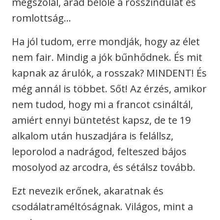
megszólal, árad belőle a rosszindulat és
romlottság…
Ha jól tudom, erre mondják, hogy az élet
nem fair. Mindig a jók bűnhődnek. És mit
kapnak az árulók, a rosszak? MINDENT! És
még annál is többet. Sőt! Az érzés, amikor
nem tudod, hogy mi a francot csináltál,
amiért ennyi büntetést kapsz, de te 19
alkalom után huszadjára is felállsz,
leporolod a nadrágod, felteszed bájos
mosolyod az arcodra, és sétálsz tovább.
Ezt nevezik erőnek, akaratnak és
csodálatraméltóságnak. Világos, mint a