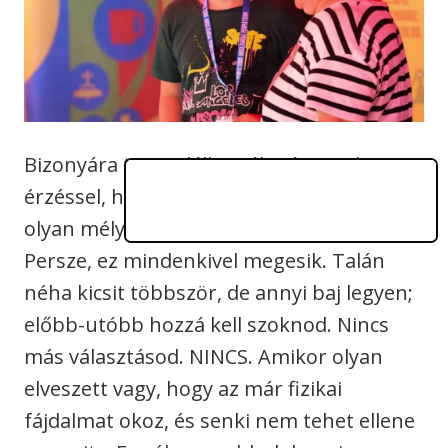
Bizonyára te is találkoztál már azzal az
érzéssel, hogy
legszívesebben
elsüllyednél
olyan mélyre, amennyire csak lehet.
Persze, ez mindenkivel megesik. Talán
néha kicsit többször, de annyi baj legyen;
előbb-utóbb hozzá kell szoknod. Nincs
más választásod. NINCS. Amikor olyan
elveszett vagy, hogy az már fizikai
fájdalmat okoz, és senki nem tehet ellene