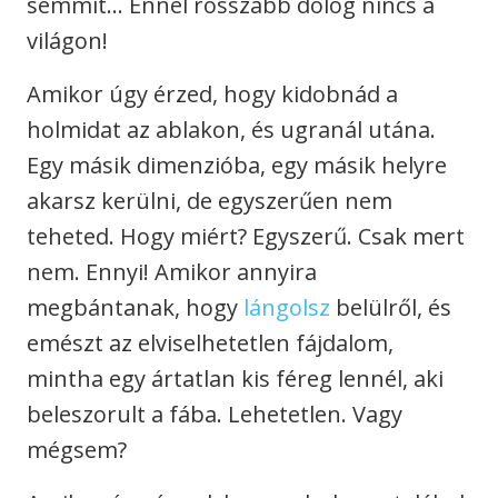
semmit… Ennél rosszabb dolog nincs a
világon!
Amikor úgy érzed, hogy kidobnád a
holmidat az ablakon, és ugranál utána.
Egy másik dimenzióba, egy másik helyre
akarsz kerülni, de egyszerűen nem
teheted. Hogy miért? Egyszerű. Csak mert
nem. Ennyi! Amikor annyira
megbántanak, hogy
lángolsz
belülről, és
emészt az elviselhetetlen fájdalom,
mintha egy ártatlan kis féreg lennél, aki
beleszorult a fába. Lehetetlen. Vagy
mégsem?