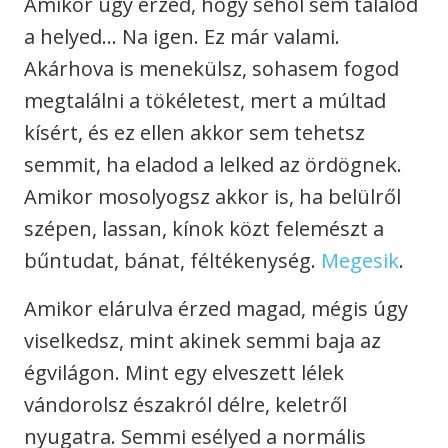
Amikor úgy érzed, hogy sehol sem találod
a helyed… Na igen. Ez már valami.
Akárhova is menekülsz, sohasem fogod
megtalálni a tökéletest, mert a múltad
kísért, és ez ellen akkor sem tehetsz
semmit, ha eladod a lelked az ördögnek.
Amikor mosolyogsz akkor is, ha belülről
szépen, lassan, kínok közt felemészt a
bűntudat, bánat, féltékenység.
Megesik
.
Amikor elárulva érzed magad, mégis úgy
viselkedsz, mint akinek semmi baja az
égvilágon. Mint egy elveszett lélek
vándorolsz északról délre, keletről
nyugatra. Semmi esélyed a normális