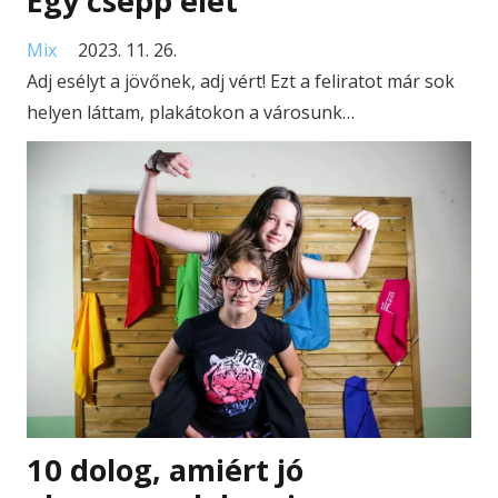
Egy csepp élet
Mix
2023. 11. 26.
Adj esélyt a jövőnek, adj vért! Ezt a feliratot már sok
helyen láttam, plakátokon a városunk…
10 dolog, amiért jó