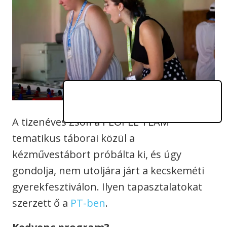
A tizenéves Zsófi a PEOPLE TEAM
tematikus táborai közül a
kézművestábort próbálta ki, és úgy
gondolja, nem utoljára járt a kecskeméti
gyerekfesztiválon. Ilyen tapasztalatokat
szerzett ő a
PT-ben
.