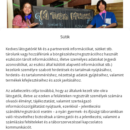
Sütik
Kedves látogatónk! Mi és a partnereink információkat, sütiket stb.
tárolunk vagy hozzáférünk a böngészéshez/regisztrációhoz használt
eszközön tárolt információkhoz, illetve személyes adatokat (egyedi
azonosítókat, az eszköz által küldött alapvető információkat stb.)
kezelünk személyre szabott hirdetések és tartalmak nyújtásához,
hirdetés- és tartalomméréshez, nézettségi adatok gyűjtéséhez, valamint
termékek kifejlesztéséhez és azok javításához.
Együtt mindenre képesek
vagyunk
Az adatkezelés célja továbbá, hogy az általunk kezelt site-okra
látogatók, illetve az ezeken a felületeken regisztrált személyek számára
olvasói élményt, tájékoztatást, valamint szerteágazó
Terefere
2023. 03. 27.
információszolgáltatást nyújtsunk, ezenkívül – jelentkezési
szándék/regisztráció esetén – a nyári gyermek- és ifjúsági táborainkban
Hogyan érzi magát egy külföldi egy magyar nyári
való részvételhez biztosítsuk a támogatói és a jelentkezési, valamint a
táborban? Szuperül, legalábbis akkor biztos, ha a…
számlázási feltételeket és a táborszervezéssel kapcsolatos
kommunikációt.