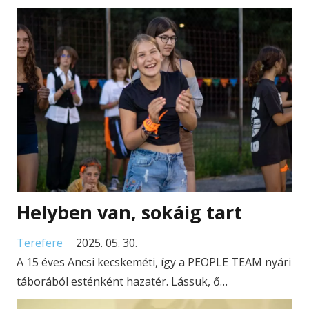
Helyben van, sokáig tart
Terefere
2025. 05. 30.
A 15 éves Ancsi kecskeméti, így a PEOPLE TEAM nyári
táborából esténként hazatér. Lássuk, ő…