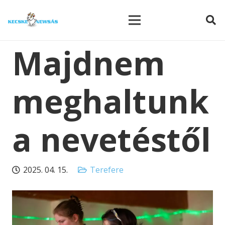
modal-check
Majdnem
meghaltunk
a nevetéstől
2025. 04. 15.
Terefere