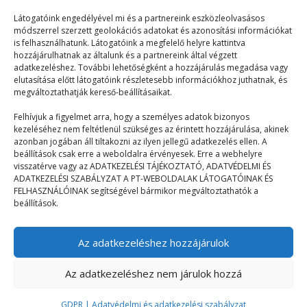
Látogatóink engedélyével mi és a partnereink eszközleolvasásos
módszerrel szerzett geolokációs adatokat és azonosítási információkat
is felhasználhatunk. Látogatóink a megfelelő helyre kattintva
hozzájárulhatnak az általunk és a partnereink által végzett
adatkezeléshez. További lehetőségként a hozzájárulás megadása vagy
elutasítása előtt látogatóink részletesebb információkhoz juthatnak, és
© 2023–2026
megváltoztathatják kereső-beállításaikat.
Felhívjuk a figyelmet arra, hogy a személyes adatok bizonyos
kezeléséhez nem feltétlenül szükséges az érintett hozzájárulása, akinek
Navigáció
azonban jogában áll tiltakozni az ilyen jellegű adatkezelés ellen. A
beállítások csak erre a weboldalra érvényesek. Erre a webhelyre
visszatérve vagy az ADATKEZELÉSI TÁJÉKOZTATÓ, ADATVÉDELMI ÉS
Főoldal
ADATKEZELÉSI SZABÁLYZAT A PT-WEBOLDALAK LÁTOGATÓINAK ÉS
FELHASZNÁLÓINAK segítségével bármikor megváltoztathatók a
Mix
beállítások.
Táborélmény
Az adatkezeléshez hozzájárulok
Terefere
GDPR | Adatvédelmi és adatkezelési szabályzat
Az adatkezeléshez nem járulok hozzá
GDPR | Adatvédelmi és adatkezelési szabályzat