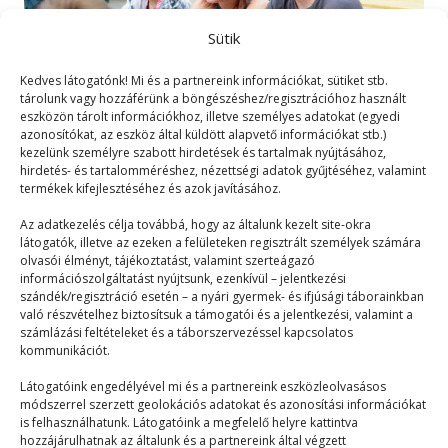
Sütik
Kedves látogatónk! Mi és a partnereink információkat, sütiket stb.
tárolunk vagy hozzáférünk a böngészéshez/regisztrációhoz használt
eszközön tárolt információkhoz, illetve személyes adatokat (egyedi
azonosítókat, az eszköz által küldött alapvető információkat stb.)
kezelünk személyre szabott hirdetések és tartalmak nyújtásához,
Luxo Jr. – A Pixar lámpája
hirdetés- és tartalomméréshez, nézettségi adatok gyűjtéséhez, valamint
termékek kifejlesztéséhez és azok javításához.
kitálal
Az adatkezelés célja továbbá, hogy az általunk kezelt site-okra
látogatók, illetve az ezeken a felületeken regisztrált személyek számára
Terefere
2023. 06. 19.
olvasói élményt, tájékoztatást, valamint szerteágazó
Heteken át telefonálgatnom kellett, hogy elérjem a
információszolgáltatást nyújtsunk, ezenkívül – jelentkezési
szándék/regisztráció esetén – a nyári gyermek- és ifjúsági táborainkban
valaha élt talán legidősebb animációs figurát egy
való részvételhez biztosítsuk a támogatói és a jelentkezési, valamint a
interjú…
számlázási feltételeket és a táborszervezéssel kapcsolatos
kommunikációt.
Látogatóink engedélyével mi és a partnereink eszközleolvasásos
módszerrel szerzett geolokációs adatokat és azonosítási információkat
is felhasználhatunk. Látogatóink a megfelelő helyre kattintva
hozzájárulhatnak az általunk és a partnereink által végzett