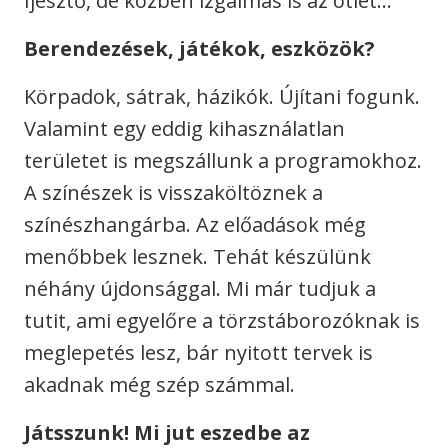
Ijesztő, de közben izgalmas is az ötlet…
Berendezések, játékok, eszközök?
Körpadok, sátrak, házikók. Újítani fogunk.
Valamint egy eddig kihasználatlan
területet is megszállunk a programokhoz.
A színészek is visszaköltöznek a
színészhangárba. Az előadások még
menőbbek lesznek. Tehát készülünk
néhány újdonsággal. Mi már tudjuk a
tutit, ami egyelőre a törzstáborozóknak is
meglepetés lesz, bár nyitott tervek is
akadnak még szép számmal.
Játsszunk! Mi jut eszedbe az