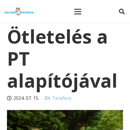
modal-check
Ötletelés a
PT
alapítójával
2024. 07. 15.
Terefere