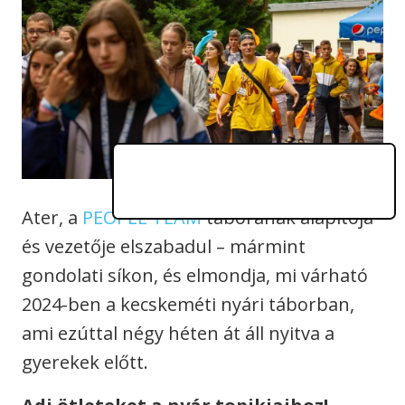
Ater, a
PEOPLE TEAM
táborának alapítója
és vezetője elszabadul – mármint
gondolati síkon, és elmondja, mi várható
2024-ben a kecskeméti nyári táborban,
ami ezúttal négy héten át áll nyitva a
gyerekek előtt.