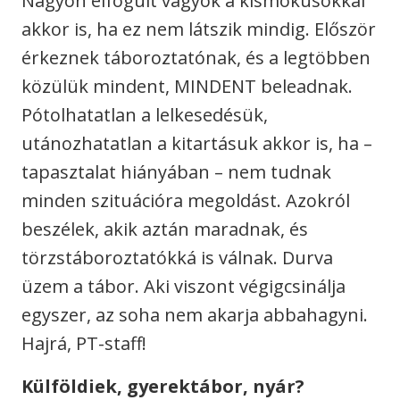
Nagyon elfogult vagyok a kismókusokkal
akkor is, ha ez nem látszik mindig. Először
érkeznek táboroztatónak, és a legtöbben
közülük mindent, MINDENT beleadnak.
Pótolhatatlan a lelkesedésük,
utánozhatatlan a kitartásuk akkor is, ha –
tapasztalat hiányában – nem tudnak
minden szituációra megoldást. Azokról
beszélek, akik aztán maradnak, és
törzstáboroztatókká is válnak. Durva
üzem a tábor. Aki viszont végigcsinálja
egyszer, az soha nem akarja abbahagyni.
Hajrá, PT-staff!
Külföldiek, gyerektábor, nyár?