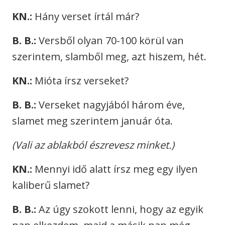
KN.:
Hány verset írtál már?
B. B.:
Versből olyan 70-100 körül van
szerintem, slamből meg, azt hiszem, hét.
KN.:
Mióta írsz verseket?
B. B.:
Verseket nagyjából három éve,
slamet meg szerintem január óta.
(Vali az ablakból észrevesz minket.)
KN.:
Mennyi idő alatt írsz meg egy ilyen
kaliberű slamet?
B. B.:
Az úgy szokott lenni, hogy az egyik