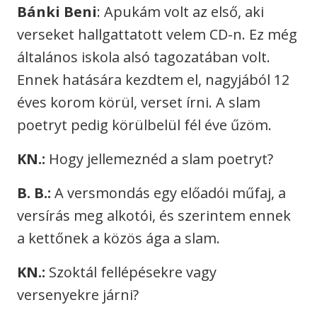
Bánki Beni
: Apukám volt az első, aki
verseket hallgattatott velem CD-n. Ez még
általános iskola alsó tagozatában volt.
Ennek hatására kezdtem el, nagyjából 12
éves korom körül, verset írni. A slam
poetryt pedig körülbelül fél éve űzöm.
KN.:
Hogy jellemeznéd a slam poetryt?
B. B.:
A versmondás egy előadói műfaj, a
versírás meg alkotói, és szerintem ennek
a kettőnek a közös ága a slam.
KN.:
Szoktál fellépésekre vagy
versenyekre járni?