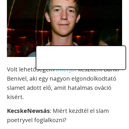
Volt lehetőségem
interjút
készíteni Bánki
Benivel, aki egy nagyon elgondolkodtató
slamet adott elő, amit hatalmas ováció
kísért.
KecskeNewsás
: Miért kezdtél el slam
poetryvel foglalkozni?