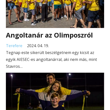
Angoltanár az Olimposzról
Terefere
2024. 04. 19.
Tegnap este sikerült beszélgetnem egy kicsit az
egyik AIESEC-es angoltanárral, aki nem más, mint
Stavros…