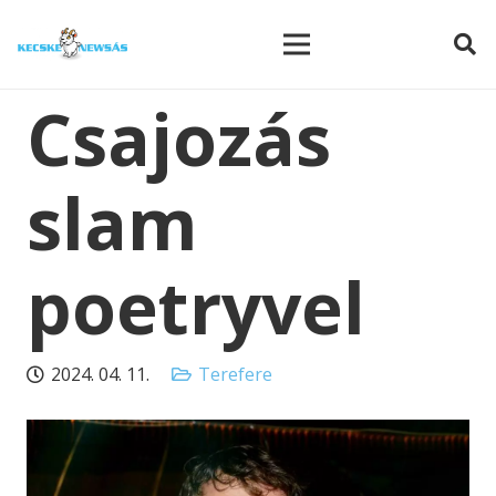
modal-check
Csajozás
slam
poetryvel
2024. 04. 11.
Terefere