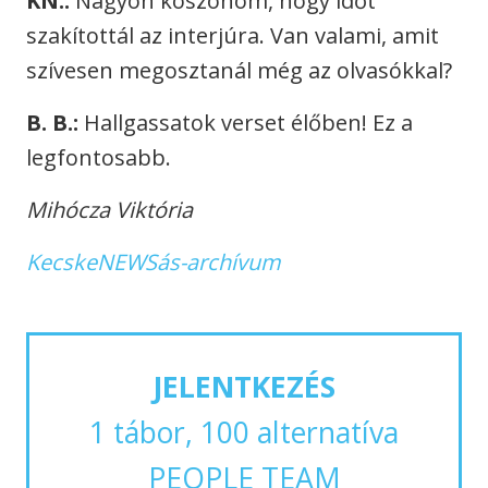
KN.:
Nagyon köszönöm, hogy időt
szakítottál az interjúra. Van valami, amit
szívesen megosztanál még az olvasókkal?
B. B.:
Hallgassatok verset élőben! Ez a
legfontosabb.
Mihócza Viktória
KecskeNEWSás-archívum
JELENTKEZÉS
1 tábor, 100 alternatíva
PEOPLE TEAM