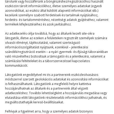
tárolunk vagy hozzáférünk a böngészéshez/regisztrációhoz használt
eszközön tárolt információkhoz, illetve személyes adatokat (egyedi
azonosítókat, az eszköz által küldött alapvető információkat stb.)
kezelünk személyre szabott hirdetések és tartalmak nyújtásához,
Képtelenség halálra
hirdetés- és tartalomméréshez, nézettségi adatok gyűjtéséhez, valamint
termékek kifejlesztéséhez és azok javításához.
bosszantani
Az adatkezelés célja továbbá, hogy az általunk kezelt site-okra
látogatók, illetve az ezeken a felületeken regisztrált személyek számára
Terefere
2023. 05. 28.
olvasói élményt, tájékoztatást, valamint szerteágazó
A táboroztatók nagyon is tisztában vannak azzal,
információszolgáltatást nyújtsunk, ezenkívül – jelentkezési
szándék/regisztráció esetén – a nyári gyermek- és ifjúsági táborainkban
hogy a gyerekek csínytevésekre hajlamosak, és nem
való részvételhez biztosítsuk a támogatói és a jelentkezési, valamint a
akasztja…
számlázási feltételeket és a táborszervezéssel kapcsolatos
kommunikációt.
Látogatóink engedélyével mi és a partnereink eszközleolvasásos
módszerrel szerzett geolokációs adatokat és azonosítási információkat
is felhasználhatunk. Látogatóink a megfelelő helyre kattintva
hozzájárulhatnak az általunk és a partnereink által végzett
adatkezeléshez. További lehetőségként a hozzájárulás megadása vagy
elutasítása előtt látogatóink részletesebb információkhoz juthatnak, és
© 2023–2026
megváltoztathatják kereső-beállításaikat.
Felhívjuk a figyelmet arra, hogy a személyes adatok bizonyos