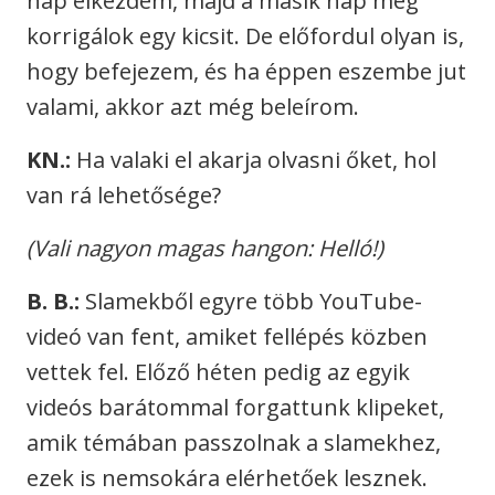
nap elkezdem, majd a másik nap még
korrigálok egy kicsit. De előfordul olyan is,
hogy befejezem, és ha éppen eszembe jut
valami, akkor azt még beleírom.
KN.:
Ha valaki el akarja olvasni őket, hol
van rá lehetősége?
(Vali nagyon magas hangon: Helló!)
B. B.:
Slamekből egyre több YouTube-
videó van fent, amiket fellépés közben
vettek fel. Előző héten pedig az egyik
videós barátommal forgattunk klipeket,
amik témában passzolnak a slamekhez,
ezek is nemsokára elérhetőek lesznek.