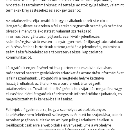
hirdetés- és tartalomméréshez, nézettségi adatok gyűjtéséhez, valamint
termékek kifejlesztéséhez és azok javításához.
Tuti jó lesz idén is
Az adatkezelés célja továbbá, hogy az általunk kezelt site-okra
látogatók, illetve az ezeken a felületeken regisztrált személyek számára
olvasói élményt, tájékoztatást, valamint szerteágazó
Terefere
2024. 05. 30.
információszolgáltatást nyújtsunk, ezenkívül – jelentkezési
szándék/regisztráció esetén – a nyári gyermek- és ifjúsági táborainkban
Te tudtad, hogy már lehet jelentkezni a 2024-es PT-
való részvételhez biztosítsuk a támogatói és a jelentkezési, valamint a
táborokba? Az új generációs tábort választja idén…
számlázási feltételeket és a táborszervezéssel kapcsolatos
kommunikációt.
Látogatóink engedélyével mi és a partnereink eszközleolvasásos
módszerrel szerzett geolokációs adatokat és azonosítási információkat
is felhasználhatunk. Látogatóink a megfelelő helyre kattintva
hozzájárulhatnak az általunk és a partnereink által végzett
adatkezeléshez. További lehetőségként a hozzájárulás megadása vagy
elutasítása előtt látogatóink részletesebb információkhoz juthatnak, és
© 2023–2026
megváltoztathatják kereső-beállításaikat.
Felhívjuk a figyelmet arra, hogy a személyes adatok bizonyos
kezeléséhez nem feltétlenül szükséges az érintett hozzájárulása, akinek
Navigáció
azonban jogában áll tiltakozni az ilyen jellegű adatkezelés ellen. A
beállítások csak erre a weboldalra érvényesek. Erre a webhelyre