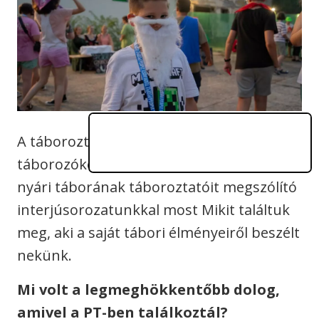
A táboroztatók közül nagyon sokan
táborozóként kezdték. A
PEOPLE TEAM
nyári táborának táboroztatóit megszólító
interjúsorozatunkkal most Mikit találtuk
meg, aki a saját tábori élményeiről beszélt
nekünk.
Mi volt a legmeghökkentőbb dolog,
amivel a PT-ben találkoztál?