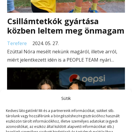
Csillámtetkók gyártása
közben leltem meg önmagam
Terefere
2024. 05. 27.
Ezúttal Nóra mesélt nekünk magáról, illetve arról,
miért jelentkezett idén is a PEOPLE TEAM nyári…
Sütik
Kedves látogatónk! Mi és a partnereink információkat, sütiket stb.
tárolunk vagy hozzáférünk a böngészéshez/regisztrációhoz használt
eszközön tárolt információkhoz, illetve személyes adatokat (egyedi
azonosítókat, az eszköz által küldött alapvető információkat stb.)
kezelünk személyre szabott hirdetések és tartalmak nyújtásához,