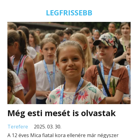
LEGFRISSEBB
Még esti mesét is olvastak
Terefere
2025. 03. 30.
A 12 éves Mica fiatal kora ellenére már négyszer