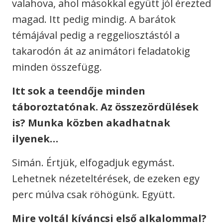
valahova, ahol másokkal együtt jól érezted
magad. Itt pedig mindig. A barátok
témájával pedig a reggeliosztástól a
takarodón át az animátori feladatokig
minden összefügg.
Itt sok a teendője minden
táboroztatónak. Az összezördülések
is? Munka közben akadhatnak
ilyenek…
Simán. Értjük, elfogadjuk egymást.
Lehetnek nézeteltérések, de ezeken egy
perc múlva csak röhögünk. Együtt.
Mire voltál kíváncsi első alkalommal?