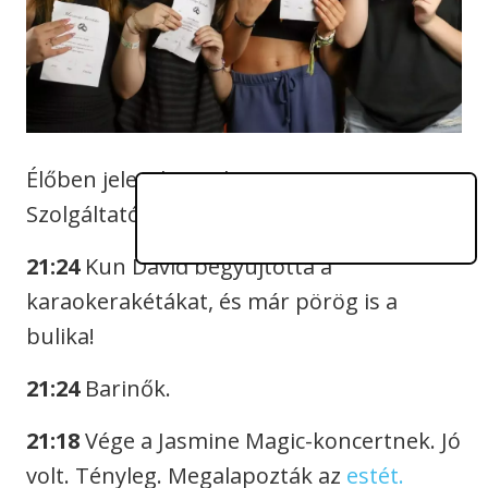
Élőben jelentkezünk a ma esti
Szolgáltatóházból.
21:24
Kun Dávid begyújtotta a
karaokerakétákat, és már pörög is a
bulika!
21:24
Barinők.
21:18
Vége a Jasmine Magic-koncertnek. Jó
volt. Tényleg. Megalapozták az
estét.