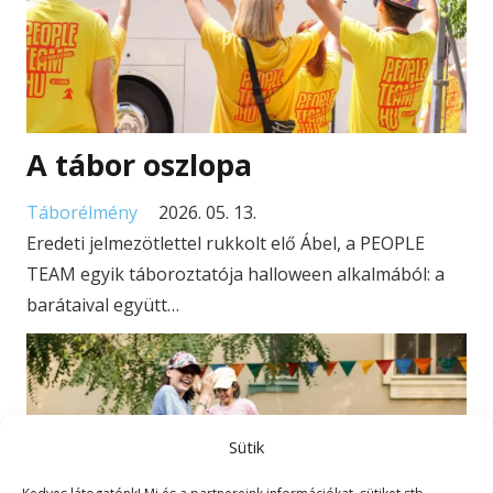
A tábor oszlopa
Táborélmény
2026. 05. 13.
Eredeti jelmezötlettel rukkolt elő Ábel, a PEOPLE
TEAM egyik táboroztatója halloween alkalmából: a
barátaival együtt…
Sütik