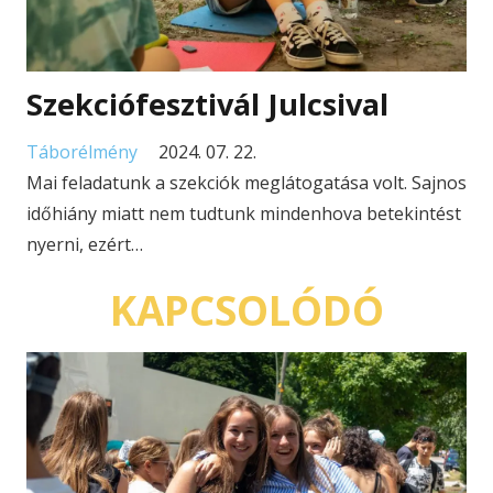
Szekciófesztivál Julcsival
Táborélmény
2024. 07. 22.
Mai feladatunk a szekciók meglátogatása volt. Sajnos
időhiány miatt nem tudtunk mindenhova betekintést
nyerni, ezért…
KAPCSOLÓDÓ