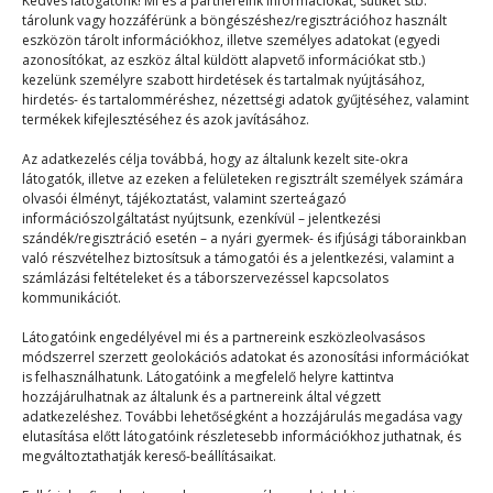
Kedves látogatónk! Mi és a partnereink információkat, sütiket stb.
tárolunk vagy hozzáférünk a böngészéshez/regisztrációhoz használt
eszközön tárolt információkhoz, illetve személyes adatokat (egyedi
azonosítókat, az eszköz által küldött alapvető információkat stb.)
kezelünk személyre szabott hirdetések és tartalmak nyújtásához,
hirdetés- és tartalomméréshez, nézettségi adatok gyűjtéséhez, valamint
termékek kifejlesztéséhez és azok javításához.
Mutánsok nyomában
Az adatkezelés célja továbbá, hogy az általunk kezelt site-okra
látogatók, illetve az ezeken a felületeken regisztrált személyek számára
olvasói élményt, tájékoztatást, valamint szerteágazó
Táborélmény
2024. 09. 03.
információszolgáltatást nyújtsunk, ezenkívül – jelentkezési
szándék/regisztráció esetén – a nyári gyermek- és ifjúsági táborainkban
Vízi csata és nyomozás egy napon? Wooow! A szerda
való részvételhez biztosítsuk a támogatói és a jelentkezési, valamint a
délutáni program vízi csata volt a…
számlázási feltételeket és a táborszervezéssel kapcsolatos
kommunikációt.
Látogatóink engedélyével mi és a partnereink eszközleolvasásos
módszerrel szerzett geolokációs adatokat és azonosítási információkat
is felhasználhatunk. Látogatóink a megfelelő helyre kattintva
hozzájárulhatnak az általunk és a partnereink által végzett
adatkezeléshez. További lehetőségként a hozzájárulás megadása vagy
elutasítása előtt látogatóink részletesebb információkhoz juthatnak, és
© 2023–2026
megváltoztathatják kereső-beállításaikat.