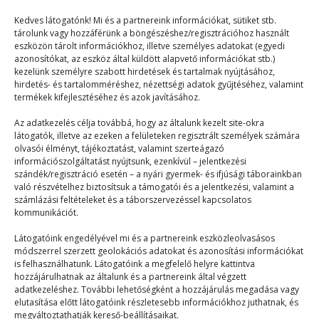
Kedves látogatónk! Mi és a partnereink információkat, sütiket stb.
tárolunk vagy hozzáférünk a böngészéshez/regisztrációhoz használt
eszközön tárolt információkhoz, illetve személyes adatokat (egyedi
azonosítókat, az eszköz által küldött alapvető információkat stb.)
kezelünk személyre szabott hirdetések és tartalmak nyújtásához,
hirdetés- és tartalomméréshez, nézettségi adatok gyűjtéséhez, valamint
termékek kifejlesztéséhez és azok javításához.
Ez nagyon nem a vége
Az adatkezelés célja továbbá, hogy az általunk kezelt site-okra
látogatók, illetve az ezeken a felületeken regisztrált személyek számára
Táborélmény
2024. 06. 30.
olvasói élményt, tájékoztatást, valamint szerteágazó
Elérkeztünk a 2015-ös PEOPLE TEAM-tábor 3.
információszolgáltatást nyújtsunk, ezenkívül – jelentkezési
szándék/regisztráció esetén – a nyári gyermek- és ifjúsági táborainkban
turnusának is a végéhez. Feladatom, hogy leírjam az
való részvételhez biztosítsuk a támogatói és a jelentkezési, valamint a
érzéseimet,…
számlázási feltételeket és a táborszervezéssel kapcsolatos
kommunikációt.
Látogatóink engedélyével mi és a partnereink eszközleolvasásos
módszerrel szerzett geolokációs adatokat és azonosítási információkat
is felhasználhatunk. Látogatóink a megfelelő helyre kattintva
hozzájárulhatnak az általunk és a partnereink által végzett
adatkezeléshez. További lehetőségként a hozzájárulás megadása vagy
elutasítása előtt látogatóink részletesebb információkhoz juthatnak, és
© 2023–2026
megváltoztathatják kereső-beállításaikat.