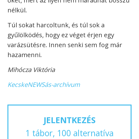
őket, mert az ilyen nem maradhat bosszú
nélkül.
Túl sokat harcoltunk, és túl sok a
gyűlölködés, hogy ez véget érjen egy
varázsütésre. Innen senki sem fog már
hazamenni.
Mihócza Viktória
KecskeNEWSás-archívum
JELENTKEZÉS
1 tábor, 100 alternatíva