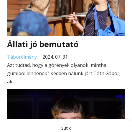
Állati jó bemutató
Táborélmény
2024. 07. 31.
Azt tudtad, hogy a görények olyanok, mintha
gumiból lennének? Kedden nálunk járt Tóth Gábor,
aki…
Sütik