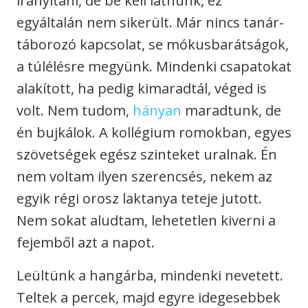
irányítani, de be kell látnunk, ez
egyáltalán nem sikerült. Már nincs tanár-
táborozó kapcsolat, se mókusbarátságok,
a túlélésre megyünk. Mindenki csapatokat
alakított, ha pedig kimaradtál, véged is
volt. Nem tudom,
hányan
maradtunk, de
én bujkálok. A kollégium romokban, egyes
szövetségek egész szinteket uralnak. Én
nem voltam ilyen szerencsés, nekem az
egyik régi orosz laktanya teteje jutott.
Nem sokat aludtam, lehetetlen kiverni a
fejemből azt a napot.
Leültünk a hangárba, mindenki nevetett.
Teltek a percek, majd egyre idegesebbek