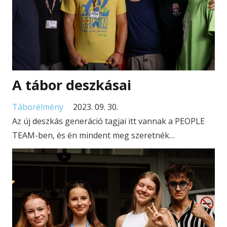
A tábor deszkásai
Táborélmény
2023. 09. 30.
Az új deszkás generáció tagjai itt vannak a PEOPLE
TEAM-ben, és én mindent meg szeretnék…