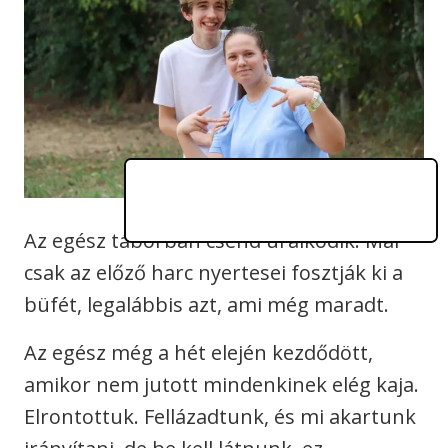
Az egész táborban csend uralkodik. Már
csak az előző harc nyertesei fosztják ki a
büfét, legalábbis azt, ami még maradt.
Az egész még a hét elején kezdődött,
amikor nem jutott mindenkinek elég kaja.
Elrontottuk. Fellázadtunk, és mi akartunk