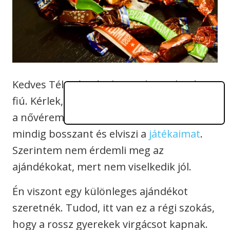
Kedves Télapó! Dávid vagyok, egy hatéves
fiú. Kérlek, ne hozz semmilyen
ajándékot
a nővéremnek! Ő nagyon bunkó velem,
mindig bosszant és elviszi a
játékaimat
.
Szerintem nem érdemli meg az
ajándékokat, mert nem viselkedik jól.
Én viszont egy különleges ajándékot
szeretnék. Tudod, itt van ez a régi szokás,
hogy a rossz gyerekek virgácsot kapnak.