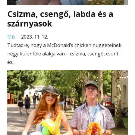
Csizma, csengő, labda és a
szárnyasok
Mix
2023. 11. 12.
Tudtad-e, hogy a McDonald’s chicken nuggeteinek
négy különféle alakja van – csizma, csengő, csont
és…