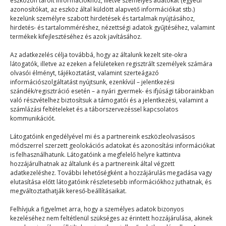
eszközön tárolt információkhoz, illetve személyes adatokat (egyedi
azonosítókat, az eszköz által küldött alapvető információkat stb.)
kezelünk személyre szabott hirdetések és tartalmak nyújtásához,
hirdetés- és tartalomméréshez, nézettségi adatok gyűjtéséhez, valamint
termékek kifejlesztéséhez és azok javításához.
Kapcsolat vagy barátok?
Az adatkezelés célja továbbá, hogy az általunk kezelt site-okra
látogatók, illetve az ezeken a felületeken regisztrált személyek számára
Mix
2026. 05. 05.
olvasói élményt, tájékoztatást, valamint szerteágazó
Kapcsolatok. Barátok. Szerelmek. Vonzalmak.
információszolgáltatást nyújtsunk, ezenkívül – jelentkezési
szándék/regisztráció esetén – a nyári gyermek- és ifjúsági táborainkban
Rajongások. Vágyak. Kételyek. Friendzones. Azon
való részvételhez biztosítsuk a támogatói és a jelentkezési, valamint a
gondolkozom, vajon csak én vagyok ilyen…
számlázási feltételeket és a táborszervezéssel kapcsolatos
kommunikációt.
Látogatóink engedélyével mi és a partnereink eszközleolvasásos
módszerrel szerzett geolokációs adatokat és azonosítási információkat
is felhasználhatunk. Látogatóink a megfelelő helyre kattintva
hozzájárulhatnak az általunk és a partnereink által végzett
adatkezeléshez. További lehetőségként a hozzájárulás megadása vagy
elutasítása előtt látogatóink részletesebb információkhoz juthatnak, és
© 2023–2026
megváltoztathatják kereső-beállításaikat.
Felhívjuk a figyelmet arra, hogy a személyes adatok bizonyos
kezeléséhez nem feltétlenül szükséges az érintett hozzájárulása, akinek