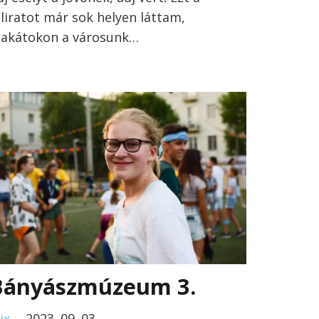
eliratot már sok helyen láttam,
lakátokon a városunk…
Bányászmúzeum 3.
ix
2023. 09. 03.