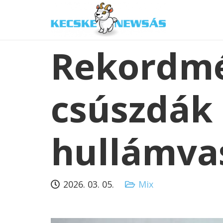
Rekordm
csúszdák 
hullámva
2026. 03. 05.
Mix