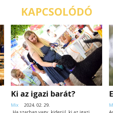
KAPCSOLÓDÓ
Ki az igazi barát?
E
Mix
2024. 02. 29.
M
„Ha szarban vagy, kiderül, ki az igazi
A