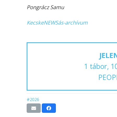
Pongrácz Samu
KecskeNEWSás-archívum
JELE
1 tábor, 1
PEOP
#2026