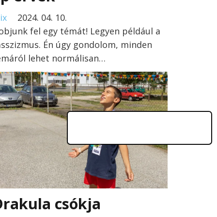
ix
2024. 04. 10.
objunk fel egy témát! Legyen például a
asszizmus. Én úgy gondolom, minden
émáról lehet normálisan…
rakula csókja