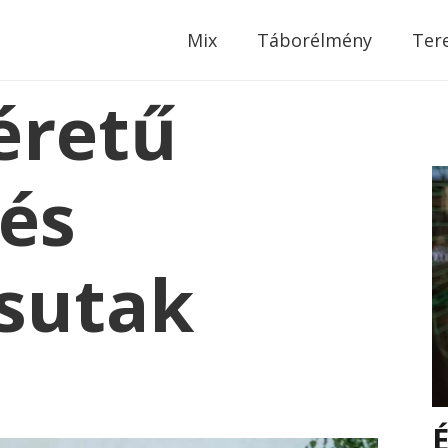
modal-check
Mix
Táborélmény
Ter
éretű
és
sutak