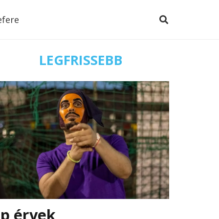
efere
LEGFRISSEBB
Ép érvek