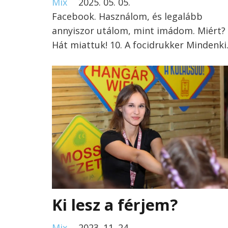
Mix
2025. 05. 05.
Facebook. Használom, és legalább
annyiszor utálom, mint imádom. Miért?
Hát miattuk! 10. A focidrukker Mindenk
Ki lesz a férjem?
Mix
2023. 11. 24.