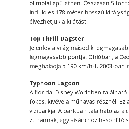
olimpiai épületben. Összesen 5 font
induló és 178 méter hosszú királysá
élvezhetjük a kilátást.
Top Thrill Dagster
Jelenleg a világ második legmagasab
legmagasabb pontja. Ohióban, a Ced
meghaladja a 190 km/h-t. 2003-ban ny
Typhoon Lagoon
A floridai Disney Worldben található
fokos, kivéve a műhavas résznél. Ez 
víziparkja. A parkban található az a
zuhannak, egy sísánchoz hasonlító 