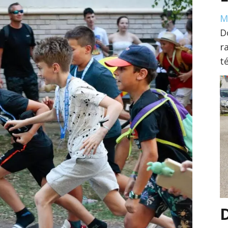
M
D
r
t
D