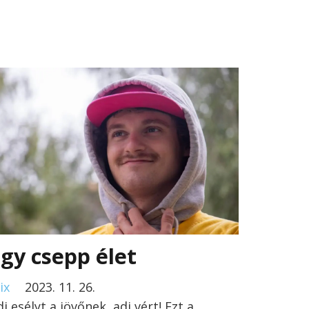
gy csepp élet
ix
2023. 11. 26.
dj esélyt a jövőnek, adj vért! Ezt a