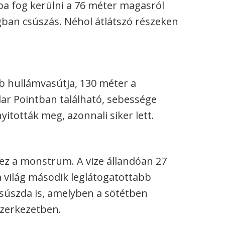
ba fog kerülni a 76 méter magasról
gban csúszás. Néhol átlátszó részeken
b hullámvasútja, 130 méter a
ar Pointban található, sebessége
itották meg, azonnali siker lett.
 ez a monstrum. A vize állandóan 27
a világ második leglátogatottabb
 csúszda is, amelyben a sötétben
szerkezetben.