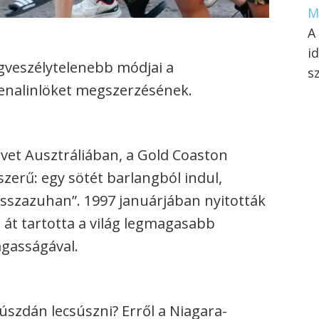
M
A
i
legveszélytelenebb módjai a
s
renalinlöket megszerzésének.
vet Ausztráliában, a Gold Coaston
szerű: egy sötét barlangból indul,
visszazuhan”. 1997 januárjában nyitották
 át tartotta a világ legmagasabb
gasságával.
úszdán lecsúszni? Erről a Niagara-