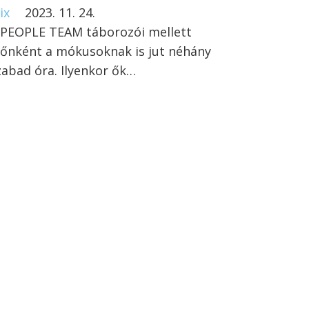
ix
2023. 11. 24.
 PEOPLE TEAM táborozói mellett
dőnként a mókusoknak is jut néhány
zabad óra. Ilyenkor ők…