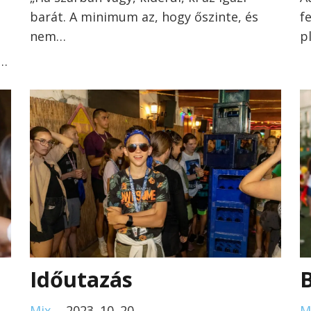
barát. A minimum az, hogy őszinte, és
f
nem…
p
i…
Időutazás
Mix
2023. 10. 20.
M