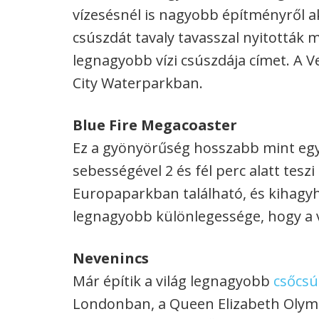
vízesésnél is nagyobb építményről ak
csúszdát tavaly tavasszal nyitották m
legnagyobb vízi csúszdája címet. A V
City Waterparkban.
Blue Fire Megacoaster
Ez a gyönyörűség hosszabb mint egy 
sebességével 2 és fél perc alatt tes
Europaparkban található, és kihagyh
legnagyobb különlegessége, hogy a
Nevenincs
Már építik a világ legnagyobb
csőcsú
Londonban, a Queen Elizabeth Olymp