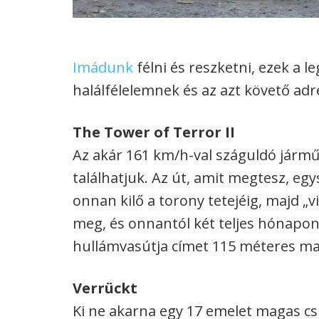
Imádunk
félni és reszketni, ezek a 
halálfélelemnek és az azt követő ad
The Tower of Terror II
Az akár 161 km/h-val száguldó jármű
találhatjuk. Az út, amit megtesz, egy
onnan kilő a torony tetejéig, majd „
meg, és onnantól két teljes hónapon
hullámvasútja címet 115 méteres ma
Verrückt
Ki ne akarna egy 17 emelet magas cs