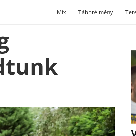
modal-check
Mix
Táborélmény
Ter
g
dtunk
V