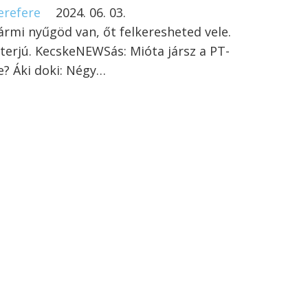
erefere
2024. 06. 03.
ármi nyűgöd van, őt felkeresheted vele.
nterjú. KecskeNEWSás: Mióta jársz a PT-
e? Áki doki: Négy…