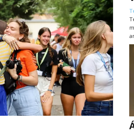
T
T
m
a
Á