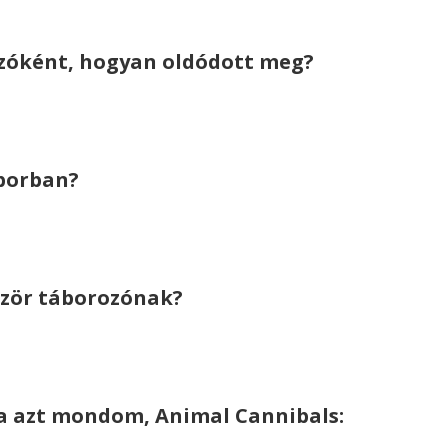
ozóként, hogyan oldódott meg?
áborban?
ször táborozónak?
 ha azt mondom, Animal Cannibals: