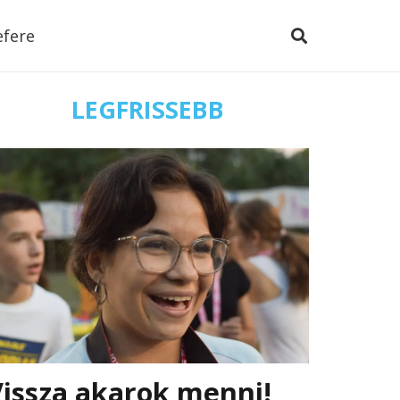
efere
LEGFRISSEBB
issza akarok menni!