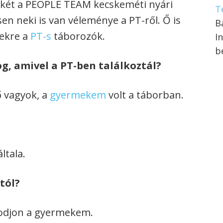
mekét a PEOPLE TEAM kecskeméti nyári
T
n neki is van véleménye a PT-ről. Ő is
B
yekre a
PT-s
táborozók.
I
b
, amivel a PT-ben találkoztál?
 vagyok, a
gyermekem
volt a táborban.
ltala.
tól?
odjon a gyermekem.