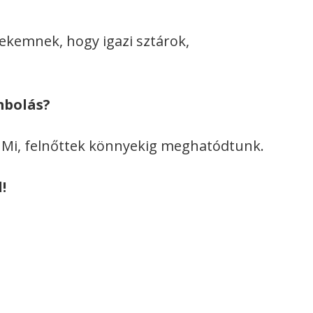
kemnek, hogy igazi sztárok,
mbolás?
. Mi, felnőttek könnyekig meghatódtunk.
!