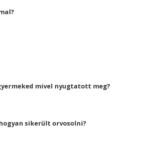
mmal?
a gyermeked mivel nyugtatott meg?
hogyan sikerült orvosolni?