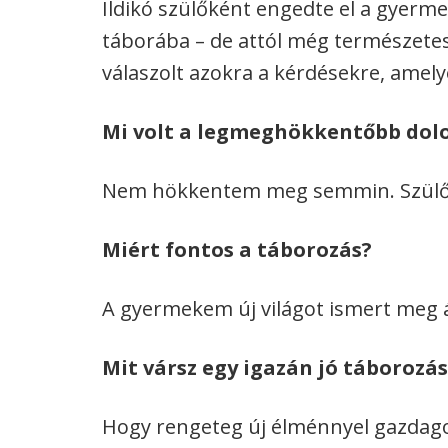
Ildikó szülőként engedte el a gyer
táborába – de attól még természetese
válaszolt azokra a kérdésekre, amel
Mi volt a legmeghökkentőbb dolog
Nem hökkentem meg semmin. Szülő
Miért fontos a táborozás?
A gyermekem új világot ismert meg á
Mit vársz egy igazán jó táborozás
Hogy rengeteg új élménnyel gazdag