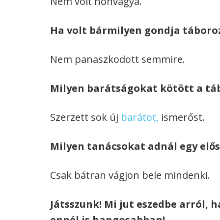
Nem volt honvágya.
Ha volt bármilyen gondja tábor
Nem panaszkodott semmire.
Milyen barátságokat kötött a t
Szerzett sok új
barátot,
ismerőst.
Milyen tanácsokat adnál egy elő
Csak bátran vágjon bele mindenki.
Játsszunk! Mi jut eszedbe arról,
ennél is hangosabban!