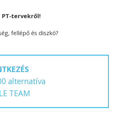
 PT-tervekről!
ég, fellépő és diszkó?
NTKEZÉS
00 alternatíva
LE TEAM