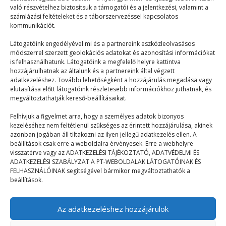
mivel sokféleképpen lehet értelmezni. Elsősorban
való részvételhez biztosítsuk a támogatói és a jelentkezési, valamint a
vallási meggyőződés,…
számlázási feltételeket és a táborszervezéssel kapcsolatos
kommunikációt.
Látogatóink engedélyével mi és a partnereink eszközleolvasásos
módszerrel szerzett geolokációs adatokat és azonosítási információkat
is felhasználhatunk. Látogatóink a megfelelő helyre kattintva
hozzájárulhatnak az általunk és a partnereink által végzett
adatkezeléshez. További lehetőségként a hozzájárulás megadása vagy
elutasítása előtt látogatóink részletesebb információkhoz juthatnak, és
© 2023–2026
megváltoztathatják kereső-beállításaikat.
Felhívjuk a figyelmet arra, hogy a személyes adatok bizonyos
kezeléséhez nem feltétlenül szükséges az érintett hozzájárulása, akinek
Navigáció
azonban jogában áll tiltakozni az ilyen jellegű adatkezelés ellen. A
beállítások csak erre a weboldalra érvényesek. Erre a webhelyre
visszatérve vagy az ADATKEZELÉSI TÁJÉKOZTATÓ, ADATVÉDELMI ÉS
Főoldal
ADATKEZELÉSI SZABÁLYZAT A PT-WEBOLDALAK LÁTOGATÓINAK ÉS
FELHASZNÁLÓINAK segítségével bármikor megváltoztathatók a
Mix
beállítások.
Táborélmény
Az adatkezeléshez hozzájárulok
Terefere