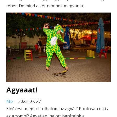
teher. De mind a két nemnek megvan a…
Agyaaat!
Mix
2025. 07. 27.
Elnézést, megkóstolhatom az agyát? Pontosan mi is
az a zombi? Agyatlan, halott barátaink a