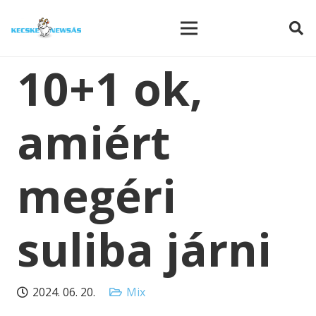
modal-check
10+1 ok,
amiért
megéri
suliba járni
2024. 06. 20.
Mix