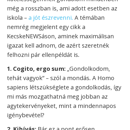
még a rosszban is, ami adott esetben az
iskola –
a jót észrevenni.
A témában
nemrég megjelent egy cikk a
KecskeNEWSáson, aminek maximálisan
igazat kell adnom, de azért szeretnék
felhozni pár ellenpéldát is.
1. Cogito, ergo sum:
„Gondolkodom,
tehát vagyok” – szól a mondás. A Homo
sapiens létszükséglete a gondolkodás, így
mi más mozgathatná meg jobban az
agytekervényeket, mint a mindennapos
igénybevétel?
2. Kihívás:
Bár ez a pont erősen