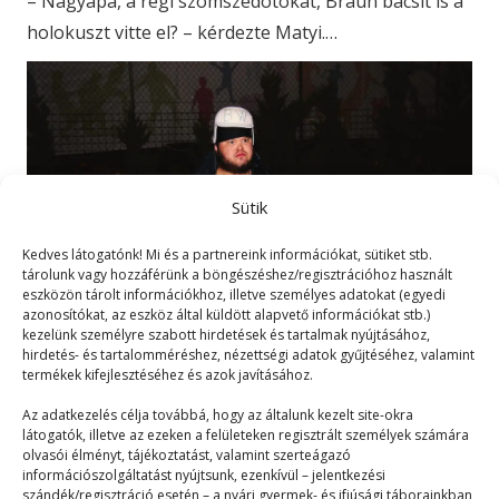
– Nagyapa, a régi szomszédotokat, Braun bácsit is a
holokuszt vitte el? – kérdezte Matyi.…
Sütik
Kedves látogatónk! Mi és a partnereink információkat, sütiket stb.
tárolunk vagy hozzáférünk a böngészéshez/regisztrációhoz használt
eszközön tárolt információkhoz, illetve személyes adatokat (egyedi
azonosítókat, az eszköz által küldött alapvető információkat stb.)
kezelünk személyre szabott hirdetések és tartalmak nyújtásához,
hirdetés- és tartalomméréshez, nézettségi adatok gyűjtéséhez, valamint
termékek kifejlesztéséhez és azok javításához.
Fanatizmus
Az adatkezelés célja továbbá, hogy az általunk kezelt site-okra
látogatók, illetve az ezeken a felületeken regisztrált személyek számára
Mix
2023. 04. 18.
olvasói élményt, tájékoztatást, valamint szerteágazó
Hogy mit jelent a fanatizmus? Erre nehéz válaszolni,
információszolgáltatást nyújtsunk, ezenkívül – jelentkezési
szándék/regisztráció esetén – a nyári gyermek- és ifjúsági táborainkban