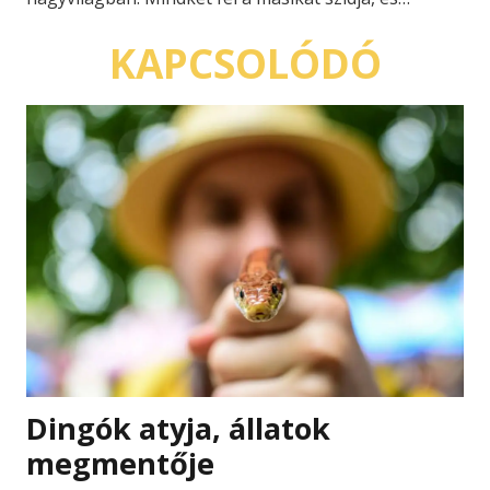
KAPCSOLÓDÓ
Dingók atyja, állatok
megmentője