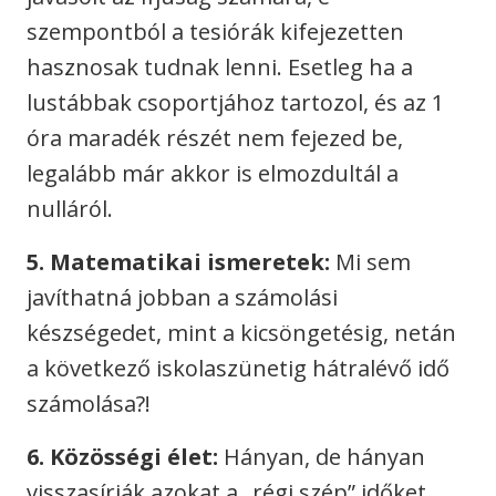
szempontból a tesiórák kifejezetten
hasznosak tudnak lenni. Esetleg ha a
lustábbak csoportjához tartozol, és az 1
óra maradék részét nem fejezed be,
legalább már akkor is elmozdultál a
nulláról.
5. Matematikai ismeretek:
Mi sem
javíthatná jobban a számolási
készségedet, mint a kicsöngetésig, netán
a következő iskolaszünetig hátralévő idő
számolása?!
6. Közösségi élet:
Hányan, de hányan
visszasírják azokat a „régi szép” időket,