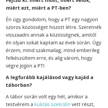
Fejtsd ki: miért most, miért velük,
miért ezt, miért a PT-ben?
Én úgy gondolom, hogy a PT egy nagyon
szoros közösséget hozott létre. Szeretnék
visszaadni annak a közösségnek, amitől
én olyan sokat kaptam az évek során. Úgy
érzem, mind szakmailag, mind emberileg
felkészültem erre, és alig várom, hogy
végre jöjjön a PT!
A legfurább kajálásod vagy kajád a
táborban?
A tábor során volt egy hét, amikor a
testvérem a
kuktás szekción
vett részt,