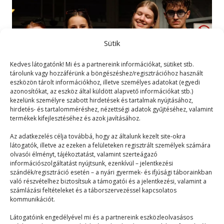
Sütik
Kedves látogatónk! Mi és a partnereink információkat, sütiket stb.
tárolunk vagy hozzáférünk a böngészéshez/regisztrációhoz használt
eszközön tárolt információkhoz, illetve személyes adatokat (egyedi
azonosítókat, az eszköz által küldött alapvető információkat stb.)
kezelünk személyre szabott hirdetések és tartalmak nyújtásához,
hirdetés- és tartalomméréshez, nézettségi adatok gyűjtéséhez, valamint
termékek kifejlesztéséhez és azok javításához.
PEOPLE TEAM-es kapcsolatok
Az adatkezelés célja továbbá, hogy az általunk kezelt site-okra
látogatók, illetve az ezeken a felületeken regisztrált személyek számára
Táborélmény
2024. 07. 17.
olvasói élményt, tájékoztatást, valamint szerteágazó
PEOPLE TEAM. Három hét. Kapcsolatok. Szerelem.
információszolgáltatást nyújtsunk, ezenkívül – jelentkezési
szándék/regisztráció esetén – a nyári gyermek- és ifjúsági táborainkban
Kaland. Boldogság. Nyár. Buli. Egyszer élünk elv.
való részvételhez biztosítsuk a támogatói és a jelentkezési, valamint a
Távolság. Nincs…
számlázási feltételeket és a táborszervezéssel kapcsolatos
kommunikációt.
Látogatóink engedélyével mi és a partnereink eszközleolvasásos