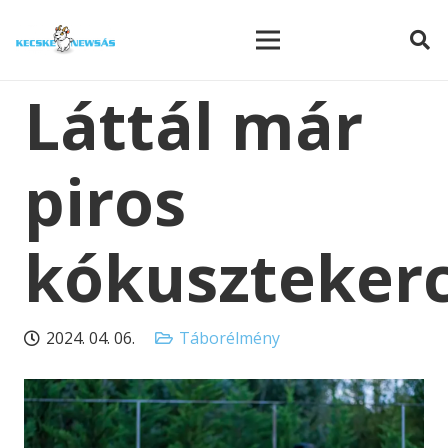
modal-check
Láttál már
piros
kókusztekerc
2024. 04. 06.
Táborélmény