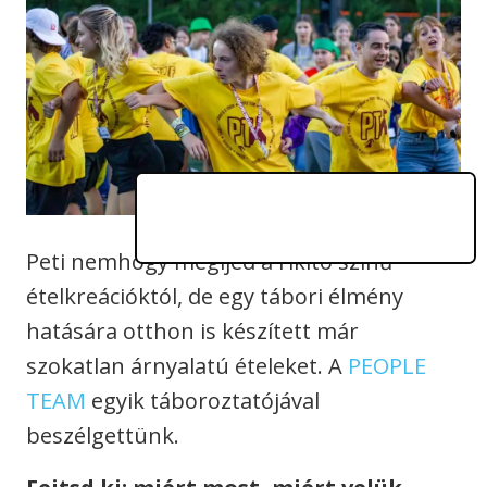
Peti nemhogy megijed a rikító színű
ételkreációktól, de egy tábori élmény
hatására otthon is készített már
szokatlan árnyalatú ételeket. A
PEOPLE
TEAM
egyik táboroztatójával
beszélgettünk.