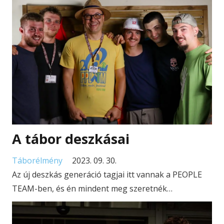
A tábor deszkásai
Táborélmény
2023. 09. 30.
Az új deszkás generáció tagjai itt vannak a PEOPLE
TEAM-ben, és én mindent meg szeretnék…