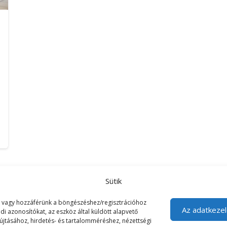
Sütik
unk vagy hozzáférünk a böngészéshez/regisztrációhoz
Az adatkezel
di azonosítókat, az eszköz által küldött alapvető
yújtásához, hirdetés- és tartalomméréshez, nézettségi