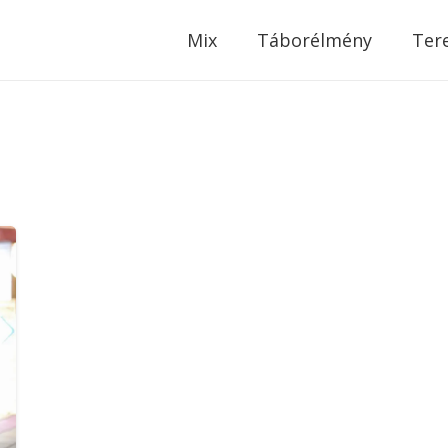
modal-check
Mix
Táborélmény
Ter