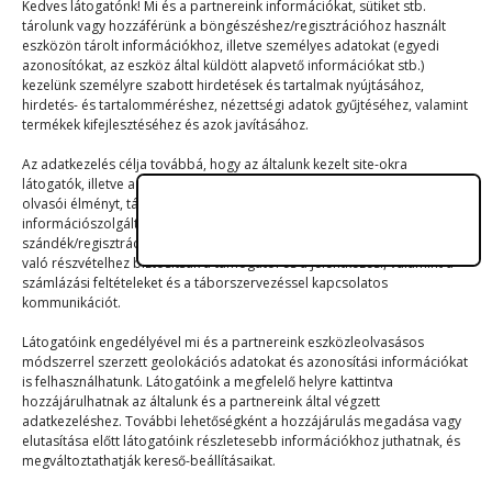
Kedves látogatónk! Mi és a partnereink információkat, sütiket stb.
tárolunk vagy hozzáférünk a böngészéshez/regisztrációhoz használt
eszközön tárolt információkhoz, illetve személyes adatokat (egyedi
azonosítókat, az eszköz által küldött alapvető információkat stb.)
MIX
kezelünk személyre szabott hirdetések és tartalmak nyújtásához,
hirdetés- és tartalomméréshez, nézettségi adatok gyűjtéséhez, valamint
Regények az életünkben
termékek kifejlesztéséhez és azok javításához.
2023. 03. 13.
Az adatkezelés célja továbbá, hogy az általunk kezelt site-okra
látogatók, illetve az ezeken a felületeken regisztrált személyek számára
1774-ben járunk, amikor a német
olvasói élményt, tájékoztatást, valamint szerteágazó
információszolgáltatást nyújtsunk, ezenkívül – jelentkezési
származású író, Johann Wolfgang von
szándék/regisztráció esetén – a nyári gyermek- és ifjúsági táborainkban
Goethe kiadja…
való részvételhez biztosítsuk a támogatói és a jelentkezési, valamint a
számlázási feltételeket és a táborszervezéssel kapcsolatos
kommunikációt.
Látogatóink engedélyével mi és a partnereink eszközleolvasásos
módszerrel szerzett geolokációs adatokat és azonosítási információkat
is felhasználhatunk. Látogatóink a megfelelő helyre kattintva
hozzájárulhatnak az általunk és a partnereink által végzett
adatkezeléshez. További lehetőségként a hozzájárulás megadása vagy
elutasítása előtt látogatóink részletesebb információkhoz juthatnak, és
© 2023–2026
megváltoztathatják kereső-beállításaikat.