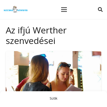
modal-check
Az ifjú Werther
szenvedései
Sütik