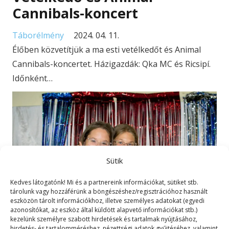
Cannibals-koncert
Táborélmény
2024. 04. 11.
Élőben közvetítjük a ma esti vetélkedőt és Animal
Cannibals-koncertet. Házigazdák: Qka MC és Ricsipí.
Időnként…
Sütik
Kedves látogatónk! Mi és a partnereink információkat, sütiket stb.
tárolunk vagy hozzáférünk a böngészéshez/regisztrációhoz használt
eszközön tárolt információkhoz, illetve személyes adatokat (egyedi
azonosítókat, az eszköz által küldött alapvető információkat stb.)
kezelünk személyre szabott hirdetések és tartalmak nyújtásához,
hirdetés- és tartalomméréshez, nézettségi adatok gyűjtéséhez, valamint