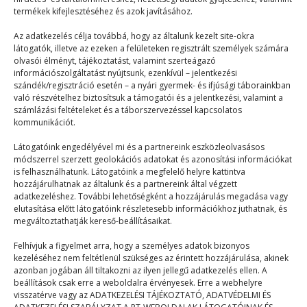
termékek kifejlesztéséhez és azok javításához.
A sulis kaja még mindig
rosszabb
Az adatkezelés célja továbbá, hogy az általunk kezelt site-okra
látogatók, illetve az ezeken a felületeken regisztrált személyek számára
olvasói élményt, tájékoztatást, valamint szerteágazó
Táborélmény
2023. 06. 08.
információszolgáltatást nyújtsunk, ezenkívül – jelentkezési
szándék/regisztráció esetén – a nyári gyermek- és ifjúsági táborainkban
Kritizálni fogom a kaját. Tegnap jól megtömtem a
való részvételhez biztosítsuk a támogatói és a jelentkezési, valamint a
hasamat, azzal a céllal, hogy egy mindenre…
számlázási feltételeket és a táborszervezéssel kapcsolatos
kommunikációt.
Látogatóink engedélyével mi és a partnereink eszközleolvasásos
módszerrel szerzett geolokációs adatokat és azonosítási információkat
is felhasználhatunk. Látogatóink a megfelelő helyre kattintva
hozzájárulhatnak az általunk és a partnereink által végzett
adatkezeléshez. További lehetőségként a hozzájárulás megadása vagy
elutasítása előtt látogatóink részletesebb információkhoz juthatnak, és
© 2023–2026
megváltoztathatják kereső-beállításaikat.
Felhívjuk a figyelmet arra, hogy a személyes adatok bizonyos
kezeléséhez nem feltétlenül szükséges az érintett hozzájárulása, akinek
Navigáció
azonban jogában áll tiltakozni az ilyen jellegű adatkezelés ellen. A
beállítások csak erre a weboldalra érvényesek. Erre a webhelyre
visszatérve vagy az ADATKEZELÉSI TÁJÉKOZTATÓ, ADATVÉDELMI ÉS
Főoldal