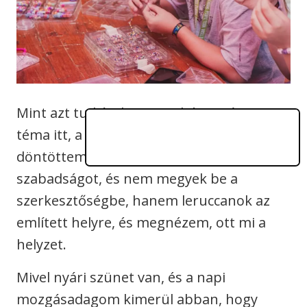
Mint azt tudjátok, ezen a héten Kína a
téma itt, a
PEOPLE TEAM
-ben, ezért úgy
döntöttem, kiveszek egy nap
szabadságot, és nem megyek be a
szerkesztőségbe, hanem leruccanok az
említett helyre, és megnézem, ott mi a
helyzet.
Mivel nyári szünet van, és a napi
mozgásadagom kimerül abban, hogy