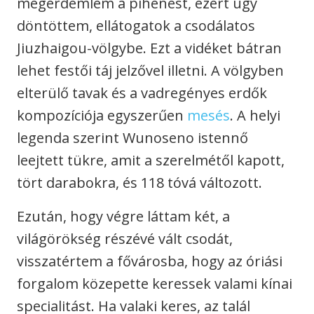
megérdemlem a pihenést, ezért úgy
döntöttem, ellátogatok a csodálatos
Jiuzhaigou-völgybe. Ezt a vidéket bátran
lehet festői táj jelzővel illetni. A völgyben
elterülő tavak és a vadregényes erdők
kompozíciója egyszerűen
mesés
. A helyi
legenda szerint Wunoseno istennő
leejtett tükre, amit a szerelmétől kapott,
tört darabokra, és 118 tóvá változott.
Ezután, hogy végre láttam két, a
világörökség részévé vált csodát,
visszatértem a fővárosba, hogy az óriási
forgalom közepette keressek valami kínai
specialitást. Ha valaki keres, az talál