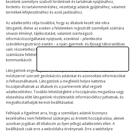
kezelünk személyre szabott hirdetések és tartalmak nyújtásához,
MIX
hirdetés- és tartalomméréshez, nézettségi adatok gyűjtéséhez, valamint
termékek kifejlesztéséhez és azok javításához.
Borzasztó Borzas
Az adatkezelés célja továbbá, hogy az általunk kezelt site-okra
2023. 03. 07.
látogatók, illetve az ezeken a felületeken regisztrált személyek számára
olvasói élményt, tájékoztatást, valamint szerteágazó
információszolgáltatást nyújtsunk, ezenkívül – jelentkezési
Leszögezem, hogy nem az én ötletem volt ez
szándék/regisztráció esetén – a nyári gyermek- és ifjúsági táborainkban
a cikk. Csak tisztázni…
való részvételhez biztosítsuk a támogatói és a jelentkezési, valamint a
számlázási feltételeket és a táborszervezéssel kapcsolatos
kommunikációt.
Látogatóink engedélyével mi és a partnereink eszközleolvasásos
módszerrel szerzett geolokációs adatokat és azonosítási információkat
is felhasználhatunk. Látogatóink a megfelelő helyre kattintva
hozzájárulhatnak az általunk és a partnereink által végzett
adatkezeléshez. További lehetőségként a hozzájárulás megadása vagy
elutasítása előtt látogatóink részletesebb információkhoz juthatnak, és
© 2023–2026
megváltoztathatják kereső-beállításaikat.
Felhívjuk a figyelmet arra, hogy a személyes adatok bizonyos
kezeléséhez nem feltétlenül szükséges az érintett hozzájárulása, akinek
Navigáció
azonban jogában áll tiltakozni az ilyen jellegű adatkezelés ellen. A
beállítások csak erre a weboldalra érvényesek. Erre a webhelyre