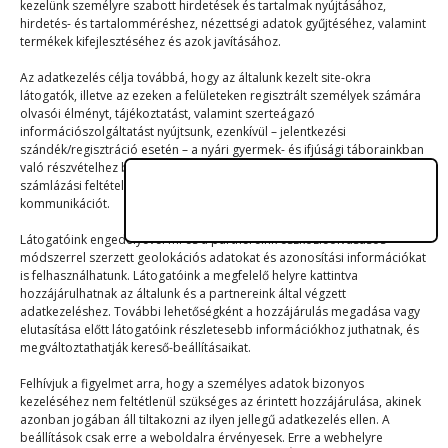
kezelünk személyre szabott hirdetések és tartalmak nyújtásához,
MIX
hirdetés- és tartalomméréshez, nézettségi adatok gyűjtéséhez, valamint
termékek kifejlesztéséhez és azok javításához.
Borzasztó Borzas
Az adatkezelés célja továbbá, hogy az általunk kezelt site-okra
2023. 03. 07.
látogatók, illetve az ezeken a felületeken regisztrált személyek számára
olvasói élményt, tájékoztatást, valamint szerteágazó
információszolgáltatást nyújtsunk, ezenkívül – jelentkezési
Leszögezem, hogy nem az én ötletem volt ez
szándék/regisztráció esetén – a nyári gyermek- és ifjúsági táborainkban
a cikk. Csak tisztázni…
való részvételhez biztosítsuk a támogatói és a jelentkezési, valamint a
számlázási feltételeket és a táborszervezéssel kapcsolatos
kommunikációt.
Látogatóink engedélyével mi és a partnereink eszközleolvasásos
módszerrel szerzett geolokációs adatokat és azonosítási információkat
is felhasználhatunk. Látogatóink a megfelelő helyre kattintva
hozzájárulhatnak az általunk és a partnereink által végzett
adatkezeléshez. További lehetőségként a hozzájárulás megadása vagy
elutasítása előtt látogatóink részletesebb információkhoz juthatnak, és
© 2023–2026
megváltoztathatják kereső-beállításaikat.
Felhívjuk a figyelmet arra, hogy a személyes adatok bizonyos
kezeléséhez nem feltétlenül szükséges az érintett hozzájárulása, akinek
Navigáció
azonban jogában áll tiltakozni az ilyen jellegű adatkezelés ellen. A
beállítások csak erre a weboldalra érvényesek. Erre a webhelyre