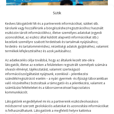
Sütik
Kedves látogatónk! Mi és a partnereink információkat, sütiket stb.
tárolunk vagy hozzáférünk a böngészéshez/regisztrációhoz használt
eszközön tárolt információkhoz, illetve személyes adatokat (egyedi
azonosítókat, az eszköz által küldött alapvető információkat stb.)
kezelünk személyre szabott hirdetések és tartalmak nyújtásához,
hirdetés- és tartalomméréshez, nézettségi adatok gyűjtéséhez, valamint
termékek kifejlesztéséhez és azok javításához.
A csillagászat
Az adatkezelés célja továbbá, hogy az általunk kezelt site-okra
látogatók, illetve az ezeken a felületeken regisztrált személyek számára
olvasói élményt, tájékoztatást, valamint szerteágazó
Táborélmény
2024. 07. 18.
információszolgáltatást nyújtsunk, ezenkívül – jelentkezési
szándék/regisztráció esetén – a nyári gyermek- és ifjúsági táborainkban
Tegnap este Atesz megmutatta nekünk az eget, ami
való részvételhez biztosítsuk a támogatói és a jelentkezési, valamint a
tele volt csillagokkal. Aki csillagász, és ezt…
számlázási feltételeket és a táborszervezéssel kapcsolatos
kommunikációt.
Látogatóink engedélyével mi és a partnereink eszközleolvasásos
módszerrel szerzett geolokációs adatokat és azonosítási információkat
is felhasználhatunk. Látogatóink a megfelelő helyre kattintva