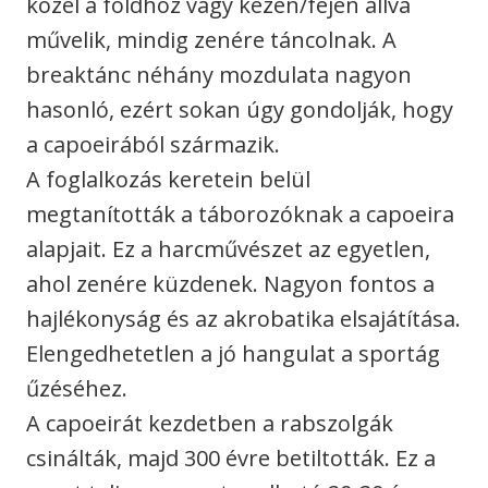
közel a földhöz vagy kézen/fejen állva
művelik, mindig zenére táncolnak. A
breaktánc néhány mozdulata nagyon
hasonló, ezért sokan úgy gondolják, hogy
a capoeirából származik.
A foglalkozás keretein belül
megtanították a táborozóknak a capoeira
alapjait. Ez a harcművészet az egyetlen,
ahol zenére küzdenek. Nagyon fontos a
hajlékonyság és az akrobatika elsajátítása.
Elengedhetetlen a jó hangulat a sportág
űzéséhez.
A capoeirát kezdetben a rabszolgák
csinálták, majd 300 évre betiltották. Ez a