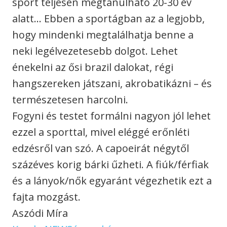
sport teljesen megtanulható 20-30 év
alatt… Ebben a sportágban az a legjobb,
hogy mindenki megtalálhatja benne a
neki legélvezetesebb dolgot. Lehet
énekelni az ősi brazil dalokat, régi
hangszereken játszani, akrobatikázni – és
természetesen harcolni.
Fogyni és testet formálni nagyon jól lehet
ezzel a sporttal, mivel eléggé erőnléti
edzésről van szó. A capoeirát négytől
százéves korig bárki űzheti. A fiúk/férfiak
és a lányok/nők egyaránt végezhetik ezt a
fajta mozgást.
Aszódi Míra