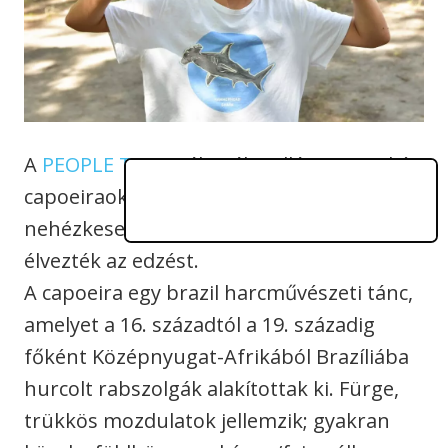
A
PEOPLE TEAM
táborába ellátogatott két
capoeiraoktató. A gyerekeknek eléggé
nehézkesen ment eleinte, de nagyon
élvezték az edzést.
A capoeira egy brazil harcművészeti tánc,
amelyet a 16. századtól a 19. századig
főként Középnyugat-Afrikából Brazíliába
hurcolt rabszolgák alakítottak ki. Fürge,
trükkös mozdulatok jellemzik; gyakran