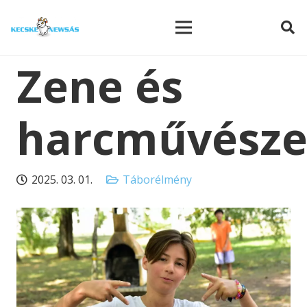
modal-check
Zene és
harcművésze
2025. 03. 01.
Táborélmény