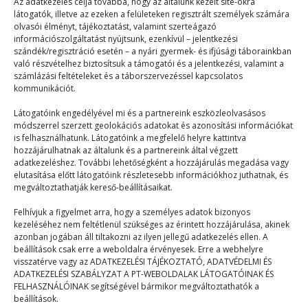
Az élet forrása
Az adatkezelés célja továbbá, hogy az általunk kezelt site-okra
látogatók, illetve az ezeken a felületeken regisztrált személyek számára
olvasói élményt, tájékoztatást, valamint szerteágazó
Egyéb kategória
2023. 12. 05.
információszolgáltatást nyújtsunk, ezenkívül – jelentkezési
szándék/regisztráció esetén – a nyári gyermek- és ifjúsági táborainkban
A talaj ásványi anyagok, élettelen és élő szerves
való részvételhez biztosítsuk a támogatói és a jelentkezési, valamint a
anyagok, levegő és víz keveréke. Ezek az…
számlázási feltételeket és a táborszervezéssel kapcsolatos
kommunikációt.
Látogatóink engedélyével mi és a partnereink eszközleolvasásos
módszerrel szerzett geolokációs adatokat és azonosítási információkat
is felhasználhatunk. Látogatóink a megfelelő helyre kattintva
hozzájárulhatnak az általunk és a partnereink által végzett
adatkezeléshez. További lehetőségként a hozzájárulás megadása vagy
elutasítása előtt látogatóink részletesebb információkhoz juthatnak, és
© 2023–2026
megváltoztathatják kereső-beállításaikat.
Felhívjuk a figyelmet arra, hogy a személyes adatok bizonyos
kezeléséhez nem feltétlenül szükséges az érintett hozzájárulása, akinek
Navigáció
azonban jogában áll tiltakozni az ilyen jellegű adatkezelés ellen. A
beállítások csak erre a weboldalra érvényesek. Erre a webhelyre
visszatérve vagy az ADATKEZELÉSI TÁJÉKOZTATÓ, ADATVÉDELMI ÉS
Főoldal
ADATKEZELÉSI SZABÁLYZAT A PT-WEBOLDALAK LÁTOGATÓINAK ÉS
FELHASZNÁLÓINAK segítségével bármikor megváltoztathatók a
Mix
beállítások.