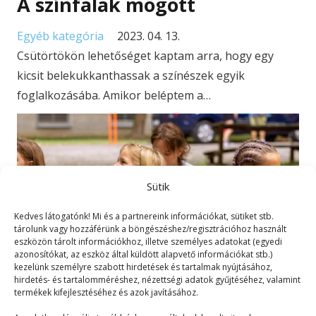
A színfalak mögött
Egyéb kategória
2023. 04. 13.
Csütörtökön lehetőséget kaptam arra, hogy egy
kicsit belekukkanthassak a színészek egyik
foglalkozásába. Amikor beléptem a…
Sütik
Kedves látogatónk! Mi és a partnereink információkat, sütiket stb.
tárolunk vagy hozzáférünk a böngészéshez/regisztrációhoz használt
eszközön tárolt információkhoz, illetve személyes adatokat (egyedi
azonosítókat, az eszköz által küldött alapvető információkat stb.)
kezelünk személyre szabott hirdetések és tartalmak nyújtásához,
hirdetés- és tartalomméréshez, nézettségi adatok gyűjtéséhez, valamint
termékek kifejlesztéséhez és azok javításához.