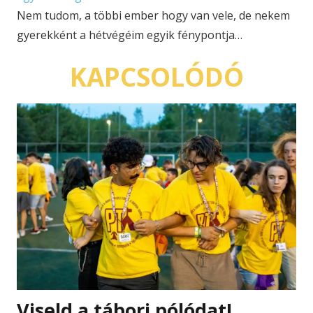
Nem tudom, a többi ember hogy van vele, de nekem
gyerekként a hétvégéim egyik fénypontja…
KAPCSOLÓDÓ
Viseld a tábori pólódat!