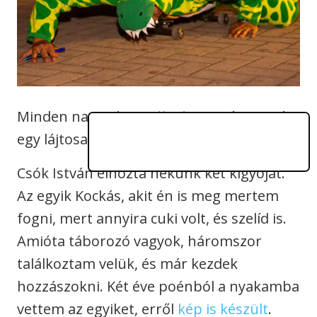
Minden napunk
egy élmény itt
, és ez még
egy lájtosabb…
Csók István elhozta nekünk két kígyóját.
Az egyik Kockás, akit én is meg mertem
fogni, mert annyira cuki volt, és szelíd is.
Amióta táborozó vagyok, háromszor
találkoztam velük, és már kezdek
hozzászokni. Két éve poénból a nyakamba
vettem az egyiket, erről
kép is készült
.