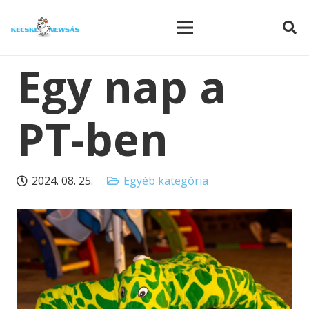
modal-check
Egy nap a
PT-ben
2024. 08. 25.
Egyéb kategória