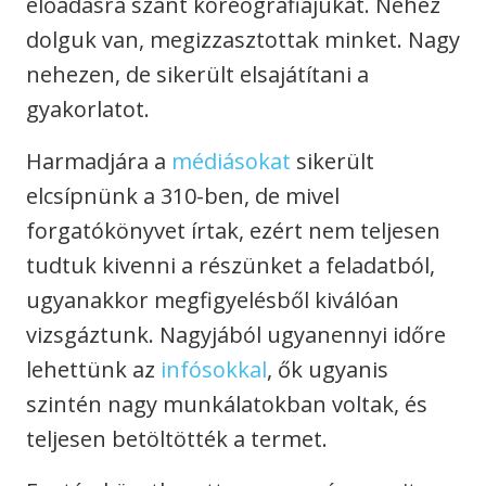
előadásra szánt koreográfiájukat. Nehéz
dolguk van, megizzasztottak minket. Nagy
nehezen, de sikerült elsajátítani a
gyakorlatot.
Harmadjára a
médiásokat
sikerült
elcsípnünk a 310-ben, de mivel
forgatókönyvet írtak, ezért nem teljesen
tudtuk kivenni a részünket a feladatból,
ugyanakkor megfigyelésből kiválóan
vizsgáztunk. Nagyjából ugyanennyi időre
lehettünk az
infósokkal
, ők ugyanis
szintén nagy munkálatokban voltak, és
teljesen betöltötték a termet.