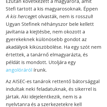
Ezután következett a magyaróra, amit
Stefi tartott a kis magyarosoknak. Éppen
A kis herceg
et olvasták, nem is rosszul!
Ugyan Stefinek néhányszor bele kellett
javítania a kiejtésbe, nem okozott a
gyerekeknek különösebb gondot az
akadályok kiküszöbölése. Ha egy szót nem
értettek, a tanárnő elmagyarázta, és
példát is mondott. Utoljára egy
angolóráról
írunk.
Az AISEC-es tanárok rettentő bátorsággal
indultak neki feladatuknak, és sikerrel is
jártak. Aki idejelentkezik, nem is a
nyelvtanra és a szerkezetekre kell