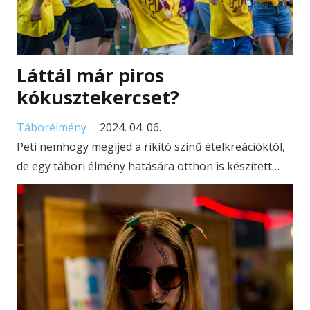
Láttál már piros
kókusztekercset?
Táborélmény
2024. 04. 06.
Peti nemhogy megijed a rikító színű ételkreációktól,
de egy tábori élmény hatására otthon is készített…