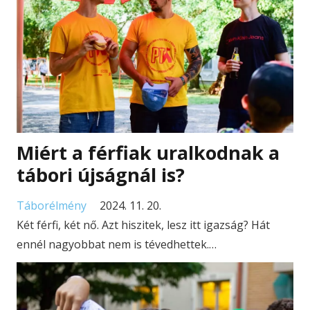
Miért a férfiak uralkodnak a
tábori újságnál is?
Táborélmény
2024. 11. 20.
Két férfi, két nő. Azt hiszitek, lesz itt igazság? Hát
ennél nagyobbat nem is tévedhettek.…