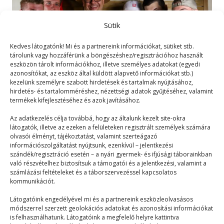
Sütik
Kedves látogatónk! Mi és a partnereink információkat, sütiket stb.
tárolunk vagy hozzáférünk a böngészéshez/regisztrációhoz használt
eszközön tárolt információkhoz, illetve személyes adatokat (egyedi
azonosítókat, az eszköz által küldött alapvető információkat stb.)
kezelünk személyre szabott hirdetések és tartalmak nyújtásához,
hirdetés- és tartalomméréshez, nézettségi adatok gyűjtéséhez, valamint
termékek kifejlesztéséhez és azok javításához.
A tábor deszkásai
Az adatkezelés célja továbbá, hogy az általunk kezelt site-okra
látogatók, illetve az ezeken a felületeken regisztrált személyek számára
olvasói élményt, tájékoztatást, valamint szerteágazó
Táborélmény
2023. 09. 30.
információszolgáltatást nyújtsunk, ezenkívül – jelentkezési
szándék/regisztráció esetén – a nyári gyermek- és ifjúsági táborainkban
Az új deszkás generáció tagjai itt vannak a PEOPLE
való részvételhez biztosítsuk a támogatói és a jelentkezési, valamint a
TEAM-ben, és én mindent meg szeretnék…
számlázási feltételeket és a táborszervezéssel kapcsolatos
kommunikációt.
Látogatóink engedélyével mi és a partnereink eszközleolvasásos
módszerrel szerzett geolokációs adatokat és azonosítási információkat
is felhasználhatunk. Látogatóink a megfelelő helyre kattintva