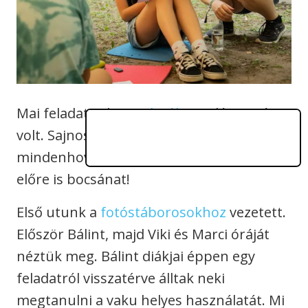
Mai feladatunk a
szekciók
meglátogatása
volt. Sajnos időhiány miatt nem tudtunk
mindenhova betekintést nyerni, ezért
előre is bocsánat!
Első utunk a
fotóstáborosokhoz
vezetett.
Először Bálint, majd Viki és Marci óráját
néztük meg. Bálint diákjai éppen egy
feladatról visszatérve álltak neki
megtanulni a vaku helyes használatát. Mi