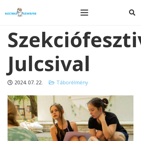
modal-check
Szekciófeszti
Julcsival
2024. 07. 22.
Táborélmény